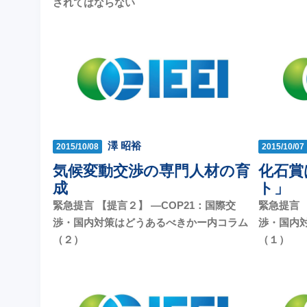
されてはならない
澤 昭裕
2015/10/08
2015/10/07
気候変動交渉の専門人材の育
化石賞
成
ト」
緊急提言 【提言２】 —COP21：国際交
緊急提言 
渉・国内対策はどうあるべきかー内コラム
渉・国内
（２）
（１）