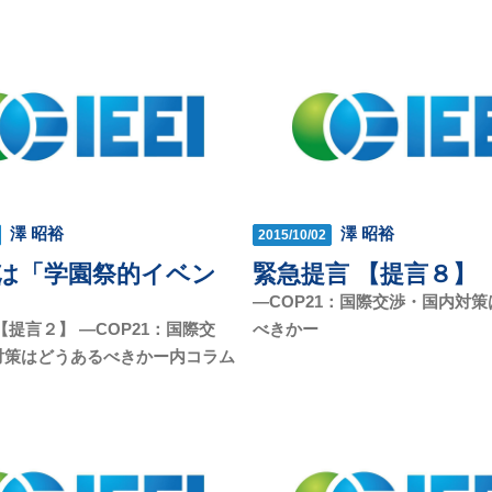
澤 昭裕
澤 昭裕
2015/10/02
は「学園祭的イベン
緊急提言 【提言８】
—COP21：国際交渉・国内対
【提言２】 —COP21：国際交
べきかー
対策はどうあるべきかー内コラム