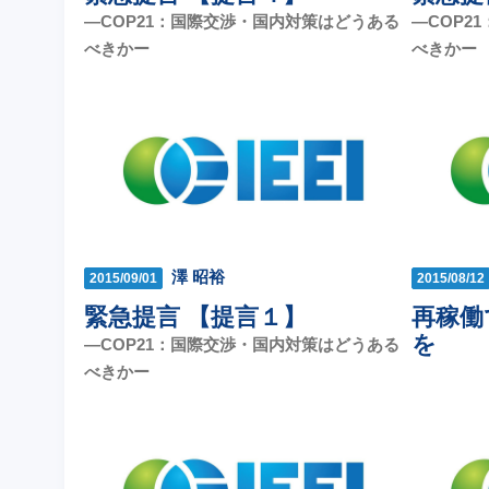
—COP21：国際交渉・国内対策はどうある
—COP2
べきかー
べきかー
澤 昭裕
2015/09/01
2015/08/12
緊急提言 【提言１】
再稼働
を
—COP21：国際交渉・国内対策はどうある
べきかー