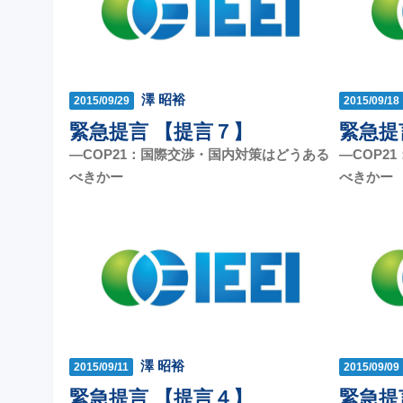
澤 昭裕
2015/09/29
2015/09/18
緊急提言 【提言７】
緊急提
—COP21：国際交渉・国内対策はどうある
—COP2
べきかー
べきかー
澤 昭裕
2015/09/11
2015/09/09
緊急提言 【提言４】
緊急提