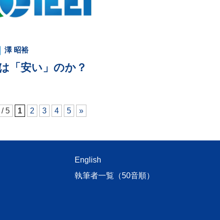
澤 昭裕
は「安い」のか？
 / 5
1
2
3
4
5
»
English
執筆者一覧（50音順）