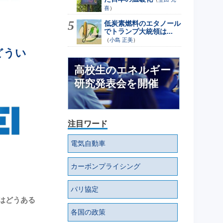
喜
）
低炭素燃料のエタノール
でトランプ大統領は...
（
小島 正美
）
どうい
高校生のエネルギー
研究発表会を開催
注目ワード
電気自動車
カーボンプライシング
パリ協定
策はどうある
各国の政策