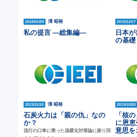
澤 昭裕
2016/01/04
2015/12/17
私の提言 ―総集編―
日本が
の基礎
澤 昭裕
2015/11/10
2015/10/20
石炭火力は「親の仇」なの
「核の
か？
に恩恵
意思を
流行の口車に乗った温暖化対策論に振り回