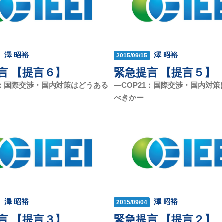
澤 昭裕
澤 昭裕
2015/09/15
言 【提言６】
緊急提言 【提言５】
1：国際交渉・国内対策はどうある
—COP21：国際交渉・国内対
べきかー
澤 昭裕
澤 昭裕
2015/09/04
言 【提言３】
緊急提言 【提言２】