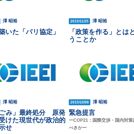
澤 昭裕
澤 昭裕
2015/11/25
築いた「パリ協定」
「政策を作る」とは
うことか
澤 昭裕
澤 昭裕
2015/10/08
ごみ」最終処分 原発
緊急提言
受けた現世代が政治的
ーCOP21：国際交渉・国内対
示せ
べきかー