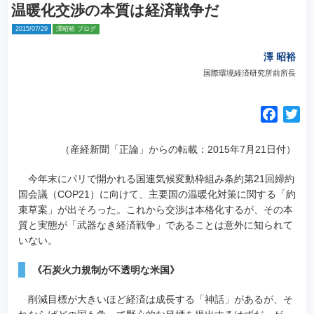
温暖化交渉の本質は経済戦争だ
2015/07/29
澤昭裕 ブログ
澤 昭裕
国際環境経済研究所前所長
F
T
a
w
c
i
（産経新聞「正論」からの転載：2015年7月21日付）
e
t
今年末にパリで開かれる国連気候変動枠組み条約第21回締約
b
t
国会議（COP21）に向けて、主要国の温暖化対策に関する「約
o
e
束草案」が出そろった。これから交渉は本格化するが、その本
o
r
質と実態が「武器なき経済戦争」であることは意外に知られて
k
いない。
《石炭火力規制が不透明な米国》
削減目標が大きいほど経済は成長する「神話」があるが、そ