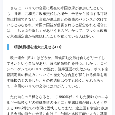
さらに、パリでの合意に現在の米国政府が参加したとして
も、将来、共和党に政権交代した場合、合意から脱退する可能
性は排除できない。合意が途上国との義務のバランスが欠けて
いるとみなされ、米国の国益が侵害されると懸念される場合に
は、「ちゃぶ台返し」がありうるのだ。かつて、ブッシュ政権
が京都議定書から離脱したことを覚えている人は多い。
《削減目標を過大に見せるEU》
欧州連合（EU）はどうか。気候変動交渉は自らがリードし
てきたという自負があり、政治的象徴性を持つ。しかし、コペ
ンハーゲンでのCOP15の際に、議事運営の失敗から、ポスト京
都議定書の枠組みについての歴史的な合意が得られる偉業を逃
す痛恨のミスをした。その後遺症は今でも続く。それもあっ
て、今回のパリでの交渉には力が入っている。
ただ自らの目標となると、（1990年代に生じた英独でのエネ
ルギー転換などの特殊事情のゆえに）削減目標が最も大きく見
える90年対比での表現に固執したままだ。途上国も削減に参加
する今回の新たな合意に向けて、他国と比較可能なように基準