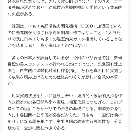
発表されたわりには、大して野心的ではない。そのうえ、デー
タ整備が遅れており、達成度の客観的検証が困難という致命的
な欠点がある。
韓国は、そもそも経済協力開発機構（OECD）加盟国である
のに先進国が期待される総量削減目標ではないこと、1人当た
りで既に日本よりも多くの温室効果ガスを排出していることな
どを踏まえると、胸が張れるものではない。
多くの日本人が誤解しているが、今回のパリ合意では、数値
目標の美人コンテストが行われるわけではない。先進国も途上
国も、自主的に温暖化対策目標を掲げ、それを真面目に実施し
て成果を積み上げるための仕組みづくりが新しい合意の本質
だ。
対策実施状況を互いに監視し合い、経済的・政治的負担を伴
う政策努力の各国間均衡を実現し相互信頼につなげる。このプ
ロセスの設計こそがパリでの合意の基礎になる。削減努力を行
うにも各国間の公平感が必要だからだ。日本も「一国だけ前の
めり」になる愚を犯さず、主要各国の政策実行可能性を十分見
極めて、交渉に臨むべきである。