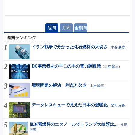
週間
月間
全期間
週間ランキング
イラン戦争で分かった化石燃料の大切さ
（
小谷 勝彦
）
DC事業者あの手この手の電力調達策
（
山本 隆三
）
環境問題の解決 利点と欠点
（
山本 隆三
）
データレスキューで見えた日本の温暖化
（
堅田 元喜
）
低炭素燃料のエタノールでトランプ大統領は...
（
小島
正美
）