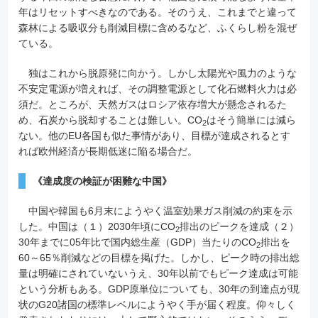
年はリセットすべきなのである。そのうえ、これまでと違って
森林による吸収分も削減目標に含めるなど、ふくらし粉を混ぜ
ている。
独はこれから脱原発に向かう。しかし太陽光や風力のような
不安定電源が増えれば、その調整電源として化石燃料火力は必
須だ。ところが、天然ガスはロシア依存増大が懸念されるた
め、石炭から脱却することは難しい。CO
はそう簡単には減ら
2
ない。他のEU各国も似た事情があり、目標が達成されるとす
れば欧州経済が長期低迷に陥る場合だ。
《達成度の検証が困難な中国》
中国や韓国も6月末にようやく温室効果ガス削減の約束を示
した。中国は（１）2030年頃にCO
排出のピークを達成（２）
2
30年までに05年比で国内総生産（GDP）当たりのCO
排出を
2
60～65％削減などの目標を掲げた。しかし、ピーク時の排出総
量は明確にされていないうえ、30年以前でもピーク達成は可能
という分析もある。GDP原単位についても、30年の到達点が現
状のG20諸国の標準レベルにようやく手が届く程度。仰々しく