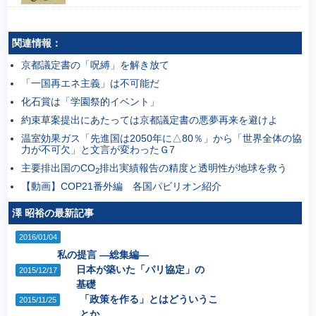
関連情報：
京都議定書の「呪縛」を解き放て
「一国再エネ主義」は不可能だ
化石賞は「学園祭的イベント」
約束草案提出にあたっては京都議定書の悪夢再来を避けよ
温室効果ガス「先進国は2050年に△80％」から「世界全体の協
力が不可欠」と文言が変わったＧ7
主要排出国のCO
排出実績報告の精度と透明性が地球を救う
2
【動画】COP21番外編 各国パビリオン紹介
澤 昭裕の最新記事
2016/01/04
私の提言 ―総集編―
日本が築いた「パリ協定」の
2015/12/17
基礎
「政策を作る」とはどういうこ
2015/11/25
とか