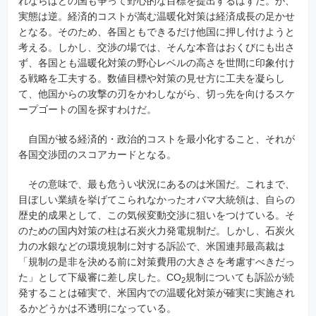
れならばどの国も争って野心的な目標を提出するはずだ。が、
実態は逆。経済的コストが嵩む温暖化対策は経済成長の足かせ
となる。そのため、各国ともできるだけ他国に押し付けようと
考える。しかし、交渉の場では、そんな本音はおくびにも出さ
ず、各国とも温暖化対策の野心レベルの高さを世間に印象付け
る戦略を工夫する。数値目標や対策の見せ方に工夫を凝らし
て、他国からの攻撃の刃をかわしながら、切っ先を向けるスケ
ープゴートの国を探すわけだ。
自国が被る経済的・政治的コストを最小化すること、それが
各国交渉団のスコアカードとなる。
その意味で、最も危うい状況にあるのは米国だ。これまで、
目ぼしい業績を挙げてこられなかったオバマ大統領は、自らの
歴史的成果として、この気候変動交渉に狙いをつけている。そ
のための国内対策の柱は石炭火力発電規制だ。しかし、石炭火
力の水銀などの環境規制に対する訴訟で、米国連邦最高裁は
「規制の是非を決める前に対策費用の大きさを考慮すべきだっ
た」として下級審に差し戻した。CO
規制についても訴訟が続
2
発することは確実で、米国内での温暖化対策が確実に実施され
るかどうかは不透明になっている。