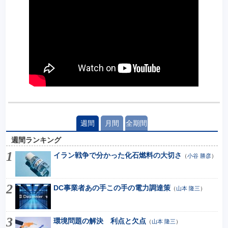
週間
月間
全期間
週間ランキング
イラン戦争で分かった化石燃料の大切さ
（
小谷 勝彦
）
DC事業者あの手この手の電力調達策
（
山本 隆三
）
環境問題の解決 利点と欠点
（
山本 隆三
）