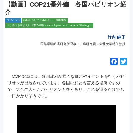
【動画】COP21番外編 各国パビリオン紹
介
2015/12/11
誤解だらけのエネルギー・環境問題
パリ協定を踏まえた日本の戦略 - Paris Agreement: Japan’s Strategy -
竹内 純子
国際環境経済研究所理事・主席研究員／東北大学特任教授
F
T
a
w
c
i
COP会場には、各国政府が様々な展示やイベントを行うパビ
e
t
リオンが出展されています。各国の顔とも言える場所ですの
で、気合の入ったパビリオンも多くあり、これを巡るだけでも
b
t
一日かかりそうです。
o
e
o
r
k