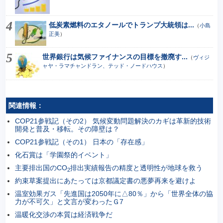
低炭素燃料のエタノールでトランプ大統領は...
（
小島
正美
）
世界銀行は気候ファイナンスの目標を撤廃す...
（
ヴィジ
ャヤ・ラマチャンドラン、テッド・ノードハウス
）
関連情報：
COP21参戦記（その2） 気候変動問題解決のカギは革新的技術
開発と普及・移転。その障壁は？
COP21参戦記（その1） 日本の「存在感」
化石賞は「学園祭的イベント」
主要排出国のCO
排出実績報告の精度と透明性が地球を救う
2
約束草案提出にあたっては京都議定書の悪夢再来を避けよ
温室効果ガス「先進国は2050年に△80％」から「世界全体の協
力が不可欠」と文言が変わったＧ7
温暖化交渉の本質は経済戦争だ