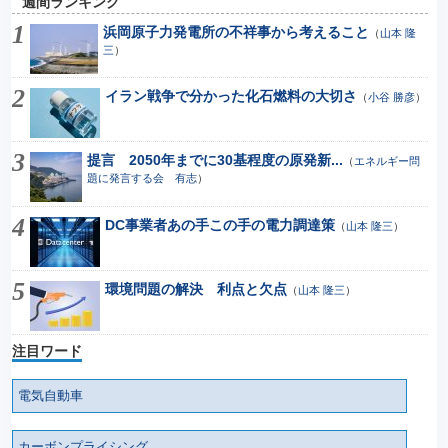
週間ランキング
浜岡原子力発電所の不祥事から考えること
（
山本 隆
三
）
イラン戦争で分かった化石燃料の大切さ
（
小谷 勝彦
）
提言 2050年までに30基程度の原発新...
（
エネルギー問
題に発言する会 有志
）
DC事業者あの手この手の電力調達策
（
山本 隆三
）
環境問題の解決 利点と欠点
（
山本 隆三
）
注目ワード
電気自動車
カーボンプライシング