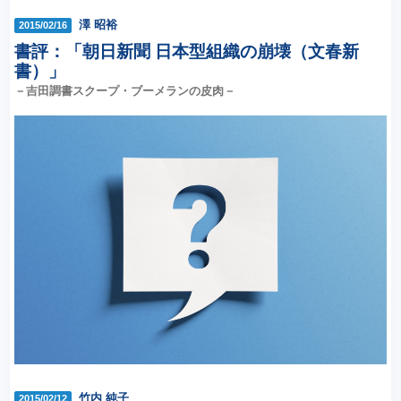
澤 昭裕
2015/02/16
書評：「朝日新聞 日本型組織の崩壊（文春新
書）」
－吉田調書スクープ・ブーメランの皮肉－
竹内 純子
2015/02/12