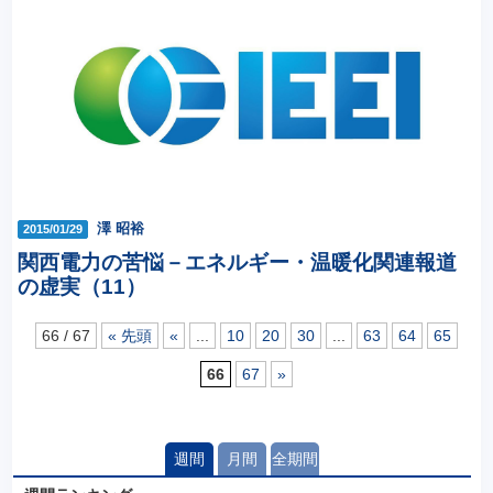
澤 昭裕
2015/01/29
関西電力の苦悩－エネルギー・温暖化関連報道
の虚実（11）
66 / 67
« 先頭
«
...
10
20
30
...
63
64
65
66
67
»
週間
月間
全期間