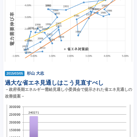
杉山 大志
2015/03/05
過大な省エネ見通しはこう見直すべし
－政府長期エネルギー需給見通し小委員会で提示された省エネ見通しの
改善提案－