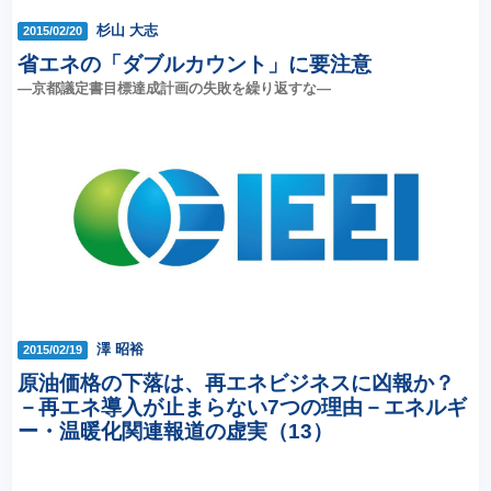
杉山 大志
2015/02/20
省エネの「ダブルカウント」に要注意
―京都議定書目標達成計画の失敗を繰り返すな―
澤 昭裕
2015/02/19
原油価格の下落は、再エネビジネスに凶報か？
－再エネ導入が止まらない7つの理由－エネルギ
ー・温暖化関連報道の虚実（13）