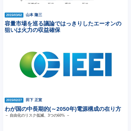
山本 隆三
2015/03/02
容量市場を巡る議論ではっきりしたエーオンの
狙いは火力の収益確保
田下 正宣
2015/02/27
わが国の中長期的(～2050年)電源構成の在り方
－ 自由化のリスク低減、3つの60% －