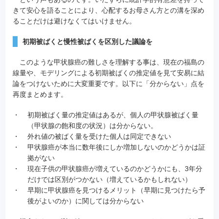
きて安心を語ることにより、心配するお母さん方との溝を深め
ることだけは避けなくてはいけません。
初期被ばくと慢性被ばくを区別した議論を
このような甲状腺癌の難しさを理解する事は、現在の福島の
線量や、モデリングによる初期被ばくの推定値を見て安易に結
論をつけないために大変重要です。以下に「分からない」点を
再度まとめます。
・
初期被ばく量の推定値はあるが、個人の甲状腺被ばく量
（甲状腺の飽和度の状況）は分からない。
・
外れ値の被ばく量を受けた個人は同定できない
・
甲状腺癌が本当に数年後にしか増加しないのかどうかは証
拠がない
・
現在子供の甲状腺癌が増えているのかどうかにも、3年分
だけでは区別がつかない（増えているかもしれない）
・
早期に甲状腺癌を見つけるメリット（早期に見つけたら予
後がよいのか）に関しては分からない