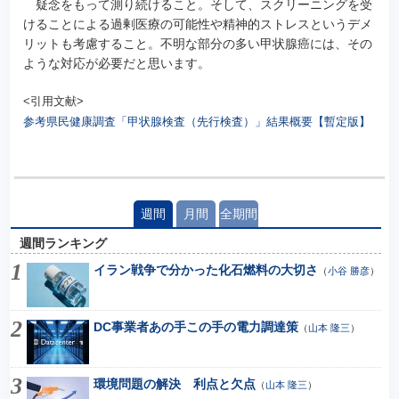
疑念をもって測り続けること。そして、スクリーニングを受
けることによる過剰医療の可能性や精神的ストレスというデメ
リットも考慮すること。不明な部分の多い甲状腺癌には、その
ような対応が必要だと思います。
<引用文献>
参考県民健康調査「甲状腺検査（先行検査）」結果概要【暫定版】
週間
月間
全期間
週間ランキング
イラン戦争で分かった化石燃料の大切さ
（
小谷 勝彦
）
DC事業者あの手この手の電力調達策
（
山本 隆三
）
環境問題の解決 利点と欠点
（
山本 隆三
）