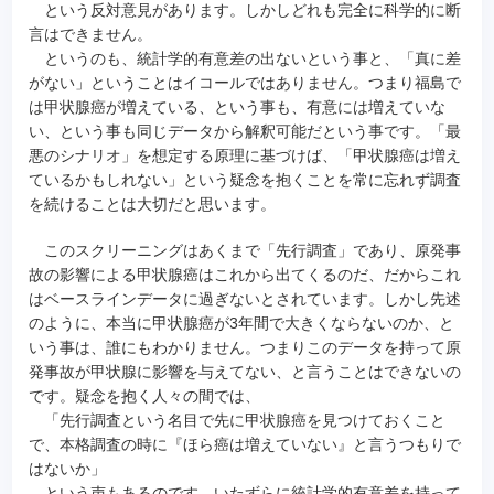
という反対意見があります。しかしどれも完全に科学的に断
言はできません。
というのも、統計学的有意差の出ないという事と、「真に差
がない」ということはイコールではありません。つまり福島で
は甲状腺癌が増えている、という事も、有意には増えていな
い、という事も同じデータから解釈可能だという事です。「最
悪のシナリオ」を想定する原理に基づけば、「甲状腺癌は増え
ているかもしれない」という疑念を抱くことを常に忘れず調査
を続けることは大切だと思います。
このスクリーニングはあくまで「先行調査」であり、原発事
故の影響による甲状腺癌はこれから出てくるのだ、だからこれ
はベースラインデータに過ぎないとされています。しかし先述
のように、本当に甲状腺癌が3年間で大きくならないのか、と
いう事は、誰にもわかりません。つまりこのデータを持って原
発事故が甲状腺に影響を与えてない、と言うことはできないの
です。疑念を抱く人々の間では、
「先行調査という名目で先に甲状腺癌を見つけておくこと
で、本格調査の時に『ほら癌は増えていない』と言うつもりで
はないか」
という声もあるのです。いたずらに統計学的有意差を持って