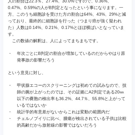
人の割合は22.3％、27.4%、30.0%ですので、0.36%、
0.47%、0.59%の人がB判定となったという事になります。一
方、このうち細胞診を受けた方の割合は64%、43%、29%と減
っており、最終的に細胞診を行った（つまり癌が強く疑われ
た）人数は0.14%、0.21%、0.17%とほぼ横ばいとなっていま
す。
この数値の解釈は、人によってまちまちです。
・
年次ごとにB判定の割合が増加しているのだからやはり原
発事故の影響だろう
という意見に対し、
・
甲状腺エコーのスクリーニングは初めての試みなので、技
師の腕が上がったのでは、その証拠にA2判定である20㎜
以下の嚢胞の検出率も36.2%、44.7％、55.8%と上がって
いるではないか
・
統計学的有意差がないからこれは変動の範囲内だ
・
チェルノブイリに比べ、腫瘍が検出されている子供は比較
的高齢だから放射線の影響ではないだろう