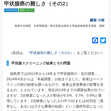
甲状腺癌の難しさ（その2）
2015/03/16
福島レポート
越智 小枝
相馬中央病院 非常勤医師／東京慈恵会医科大学臨床検査医学講座 講師
F
T
a
w
c
i
（前回は、「
甲状腺癌の難しさ（その1）
」をご覧ください）
e
t
甲状腺スクリーニング結果とその問題
b
t
o
e
福島県では2011年から14年まで甲状腺癌の「先行調査」、
o
r
2014年4月からは「本格調査」が始まりました。
前者はベース
k
ラインの癌の頻度を調べるもので、後者は原発事故の影響を見
るもの、とされています。現在2013年までの調査結果が出てい
ますが、2次検査になった人の割合が0.5%、0.7%、0.9%と微
増しています。2次検査になった人の中でA1またはA2判定（異
常なし、あるいは小さな嚢胞や結節）という最終判定になった