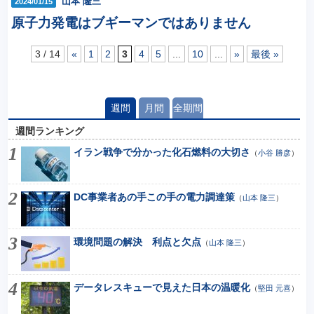
山本 隆三
2024/01/15
原子力発電はブギーマンではありません
3 / 14
«
1
2
3
4
5
...
10
...
»
最後 »
週間
月間
全期間
週間ランキング
イラン戦争で分かった化石燃料の大切さ
（
小谷 勝彦
）
DC事業者あの手この手の電力調達策
（
山本 隆三
）
環境問題の解決 利点と欠点
（
山本 隆三
）
データレスキューで見えた日本の温暖化
（
堅田 元喜
）