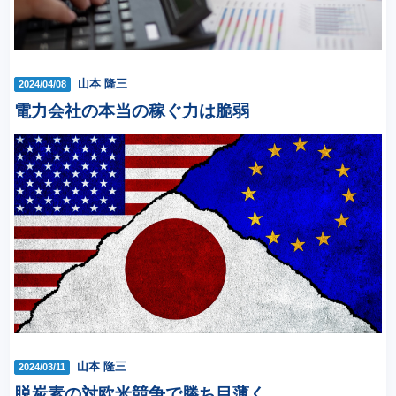
山本 隆三
2024/04/08
電力会社の本当の稼ぐ力は脆弱
山本 隆三
2024/03/11
脱炭素の対欧米競争で勝ち目薄く