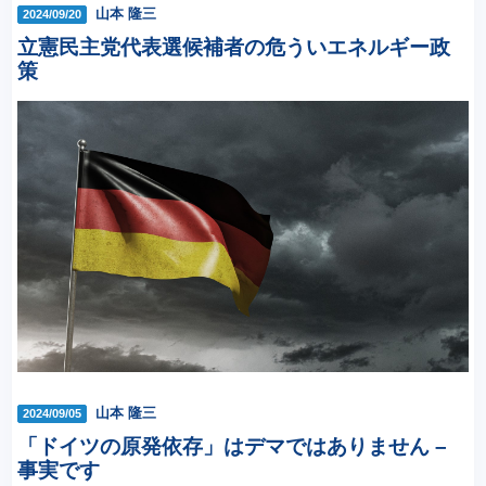
山本 隆三
2024/09/20
立憲民主党代表選候補者の危ういエネルギー政
策
山本 隆三
2024/09/05
「ドイツの原発依存」はデマではありません –
事実です