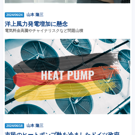
山本 隆三
2024/06/24
洋上風力発電増加に懸念
電気料金高騰やチャイナリスクなど問題山積
山本 隆三
2024/06/18
市民のヒートポンプ熱を冷ましたドイツ政府