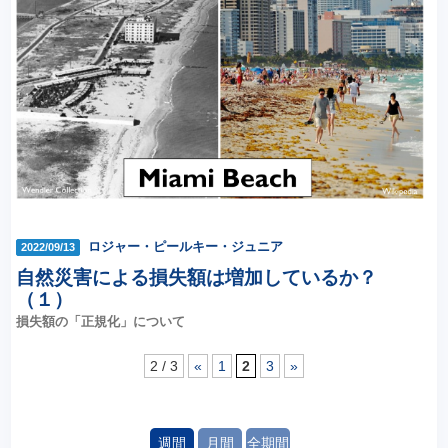
ロジャー・ピールキー・ジュニア
2022/09/13
自然災害による損失額は増加しているか？
（１）
損失額の「正規化」について
2 / 3
«
1
2
3
»
週間
月間
全期間