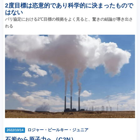
2度目標は恣意的であり科学的に決まったもので
はない
パリ協定における2℃目標の根拠をよく見ると、驚きの結論が導き出さ
れる
ロジャー・ピールキー・ジュニア
2022/10/14
石炭から原子力へ（C2N）