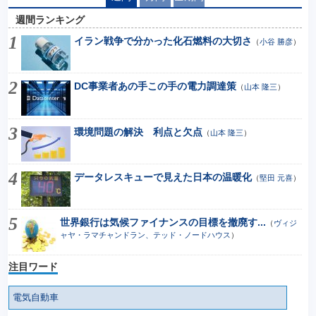
週間ランキング
イラン戦争で分かった化石燃料の大切さ
（
小谷 勝彦
）
DC事業者あの手この手の電力調達策
（
山本 隆三
）
環境問題の解決 利点と欠点
（
山本 隆三
）
データレスキューで見えた日本の温暖化
（
堅田 元喜
）
世界銀行は気候ファイナンスの目標を撤廃す...
（
ヴィジ
ャヤ・ラマチャンドラン、テッド・ノードハウス
）
注目ワード
電気自動車