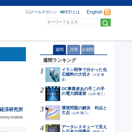
English
メールマガジン
IEEIとは
週間
月間
全期間
週間ランキング
イラン戦争で分かった化
石燃料の大切さ
（
小谷 勝
彦
）
DC事業者あの手この手
の電力調達策
（
山本 隆三
）
環境問題の解決 利点と
経済研究所
欠点
（
山本 隆三
）
nomy Institute
データレスキューで見え
た日本の温暖化
（
堅田 元