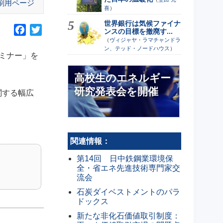
刷用ページ
喜
）
世界銀行は気候ファイナ
F
T
ンスの目標を撤廃す...
（
ヴィジャヤ・ラマチャンドラ
a
w
ン、テッド・ノードハウス
）
c
i
セミナー」を
e
t
高校生のエネルギー
b
t
o
e
研究発表会を開催
関する幅広
o
r
k
関連情報：
第14回 日中鉄鋼業環境保
全・省エネ先進技術専門家交
流会
石炭ダイベストメントのパラ
ドックス
新たな非化石価値取引制度：