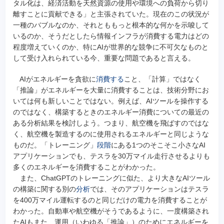
タル化は、経済活動を天然資源の使用や環境への負荷から切り
離すことに貢献できる」と主張されていた。現在のこの状況が
一種のバブルなのか、それとももっと根本的な何かを示唆して
いるのか、そうだとしたら情報インフラが消費する電力はどの
程度増えていくのか、特にAIが世界的な競争に不可欠なものと
して受け入れられている今、重要な問題であると言える。
AIがエネルギーを貪欲に
消費する
こと、「計算」ではなく
「推論」がエネルギーを大量に消費することは、技術分野にお
いては何も新しいことではない。例えば、AIツールを操作する
のではなく、構築するときのエネルギー消費についての最近の
ある分析結果を検討しよう。つまり、航空機を飛ばすのではな
く、航空機を製造するのに使用されるエネルギーと同じような
ものだ。「トレーニング」
段階
にある1つのそこそこ小さなAI
アプリケーションでも、テスラを30万マイル走行させるよりも
多くのエネルギーを消費することがわかった。
また、ChatGPTのトレーニングに似た、より大きなAIツール
の構築に関する別の
分析
では、そのアプリケーションはテスラ
を400万マイル運転するのと同じだけの電力を消費することが
わかった。自動車や航空機がそうであるように、一度構築され
たAIもまた、運用（いわゆる「推論」）のためにエネルギーを