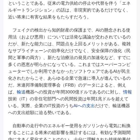
ということである。従来の電力供給の停止や代替を伴う「エネ
ルギートランジション」の話は、非現実的であるだけでなく、
近い将来に有害な結果をもたらすだろう。
フェイクの検出から知的財産の保護まで、AIの懸念される使
用法（および悪用）については活発な議論が交わされているの
だが、新たな能力には、問題点を上回るメリットがある。複雑
なサプライチェーンの効率化だけでなく、安全保障の強化（民
間と軍事の両方）、新たな治療法の発見の加速化など、すでに
多くの恩恵が明らかになっている。これまではスーパーコンピ
ューターでしか利用できなかったソフトウェアであるAIが民主
化されたからこそ、あらゆる企業で急速に導入が進んでいるの
だ。米連邦準備制度理事会（FRB）のデータによると、例え
ば、
輸送
機器への投資が年間3000億ドルであるのに対し、
情報
技術（IT）の非住宅部門への民間投資は年間1兆ドルを超えて
いる。実際、企業のIT投資のうち
AIへの支出
だけで、輸送機器
への支出総額に迫る勢いである。
自動車の走行中のエネルギー使用をガソリンから電気に転換
することによる将来の総影響を推計するには、有効な予測期間
内に大きく変化することのない、十分に理解された技術的裏付