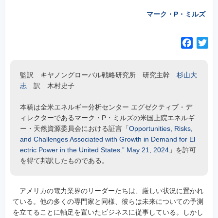
マーク・P・ミルズ
F
T
a
w
c
i
監訳 キヤノングローバル戦略研究所 研究主幹
杉山大
e
t
志
訳 木村史子
b
t
o
e
本稿は全米エネルギー分析センター エグゼクティブ・デ
o
r
ィレクターであるマーク・P・ミルズの米国上院エネルギ
k
ー・天然資源委員会における証言「
Opportunities, Risks,
and Challenges Associated with Growth in Demand for El
ectric Power in the United States.” May 21, 2024
」を許可
を得て邦訳したものである。
アメリカの電力業界のリーダーたちは、厳しい状況に置かれ
ている。他の多くの専門家と同様、彼らは未来についての予測
を立てることに軸足を置いたビジネスに従事している。しかし