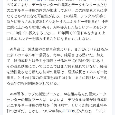
の追加により、データセンターの増築とデータセンターあたり
のエネルギー使用の両方が加速しており、この両要素ともに少
なくとも2倍になる可能性がある。その結果、デジタル領域に
新たに投入される資本1ドルあたりのエネルギー使用量が、4倍
に跳ね上がる可能性があり、AIを導入した新しいデータセンタ
ーに10億ドル投入するごとに、10年間で20億ドルを大きく上
回るエネルギーを購入することになるかもしれない。
AI革命は、製造業や自動車産業よりも、またEVよりもはるか
に多くのエネルギー需要を、毎年、純増させる勢いだ。加え
て、経済成長と競争力を加速させる出発点がAIの使用にあり、
その波及効果についてはここではまだ何も触れていない。経済
を活性化させる新たな技術の登場は、経済成長とエネルギー使
用量、とりわけ電力の増加を結びつける、まさに鉄則とも言え
る長年の相関関係を示している。
AI半導体チップの製造ブームと、AIを組み込んだ巨大データ
センターの建設ブームは、いよいよ、デジタル経済が経済成長
とエネルギー使用の増加を「切り離す」という幻想に終止符を
打つはずだ。しかし、つい2年前の
OECD
の分析では、「デジ