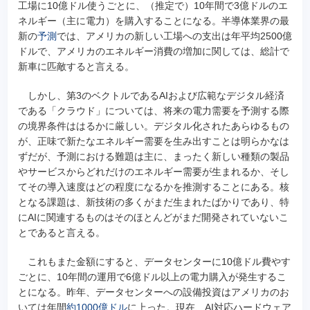
工場に10億ドル使うごとに、（推定で）10年間で3億ドルのエ
ネルギー（主に電力）を購入することになる。半導体業界の最
新の
予測
では、アメリカの新しい工場への支出は年平均2500億
ドルで、アメリカのエネルギー消費の増加に関しては、総計で
新車に匹敵すると言える。
しかし、第3のベクトルであるAIおよび広範なデジタル経済
である「クラウド」については、将来の電力需要を予測する際
の境界条件ははるかに厳しい。デジタル化されたあらゆるもの
が、正味で新たなエネルギー需要を生み出すことは明らかなは
ずだが、予測における難題は主に、まったく新しい種類の製品
やサービスからどれだけのエネルギー需要が生まれるか、そし
てその導入速度はどの程度になるかを推測することにある。核
となる課題は、新技術の多くがまだ生まれたばかりであり、特
にAIに関連するものはそのほとんどがまだ開発されていないこ
とであると言える。
これもまた金額にすると、データセンターに10億ドル費やす
ごとに、10年間の運用で6億ドル以上の電力購入が発生するこ
とになる。昨年、データセンターへの設備投資はアメリカのお
いては年間
約1000億ドル
に上った。現在、AI対応ハードウェア