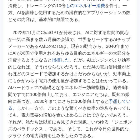
消費し、トレーニングの10倍
ものエネルギー消費
を伴う。一
方、AIを訓練し使用するための潜在的なアプリケーションの数
とその内容は、基本的に無限である。
2022年11月にChatGPTが発表され、AIに対する世間の関心
が一気に高まる数カ月前の会議で、世界をリードするAIチップ
メーカーであるAMDのCTOは、現在の動向から、2040年まで
にAIが米国で使用されるあらゆる目的のエネルギーの大部分を
消費するようになると
指摘した
。だが、AIエンジンがより効率
的になれば、そうはならないだろう。ただAIの電力使用量がど
れほどのスピードで増加するかはまだわからないが、効率向上
にもかかわらず電力の使用量が増加することはわかっている。
AIハードウェアの基礎となるエネルギー効率指標は、過去6年
間ですでに100倍向上しており、エンジニアたちは、既知の傾
向に基づき、2030年までにさらに100倍向上すると
予想してい
る
。しかし一方で、このような驚くべき効率の進歩をもってし
ても、電力需要の増加を食い止めることはできないであろう。
それが、私たちは以前にも見てきた現象、いわゆる 「ジェボン
ズのパラドックス 」である。 そして、これが今日の世界的な
クラウドの電力消費を生み出したのである。