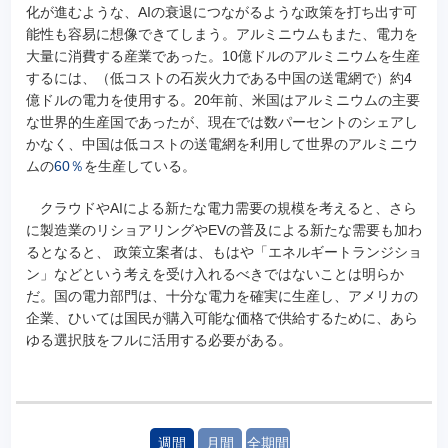
化が進むような、AIの衰退につながるような政策を打ち出す可
能性も容易に想像できてしまう。アルミニウムもまた、電力を
大量に消費する産業であった。10億ドルのアルミニウムを生産
するには、（低コストの石炭火力である中国の送電網で）約4
億ドルの電力を使用する。20年前、米国はアルミニウムの主要
な世界的生産国であったが、現在では数パーセントのシェアし
かなく、中国は低コストの送電網を利用して世界のアルミニウ
ムの
60％
を生産している。
クラウドやAIによる新たな電力需要の規模を考えると、さら
に製造業のリショアリングやEVの普及による新たな需要も加わ
るとなると、 政策立案者は、もはや「エネルギートランジショ
ン」などという考えを受け入れるべきではないことは明らか
だ。国の電力部門は、十分な電力を確実に生産し、アメリカの
企業、ひいては国民が購入可能な価格で供給するために、あら
ゆる選択肢をフルに活用する必要がある。
週間
月間
全期間