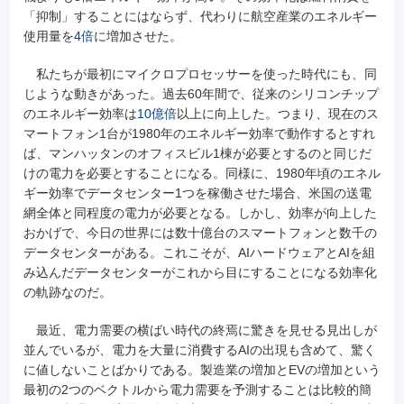
「抑制」することにはならず、代わりに航空産業のエネルギー
使用量を
4倍
に増加させた。
私たちが最初にマイクロプロセッサーを使った時代にも、同
じような動きがあった。過去60年間で、従来のシリコンチップ
のエネルギー効率は
10億倍
以上に向上した。つまり、現在のス
マートフォン1台が1980年のエネルギー効率で動作するとすれ
ば、マンハッタンのオフィスビル1棟が必要とするのと同じだ
けの電力を必要とすることになる。同様に、1980年頃のエネル
ギー効率でデータセンター1つを稼働させた場合、米国の送電
網全体と同程度の電力が必要となる。しかし、効率が向上した
おかげで、今日の世界には数十億台のスマートフォンと数千の
データセンターがある。これこそが、AIハードウェアとAIを組
み込んだデータセンターがこれから目にすることになる効率化
の軌跡なのだ。
最近、電力需要の横ばい時代の終焉に驚きを見せる見出しが
並んでいるが、電力を大量に消費するAIの出現も含めて、驚く
に値しないことばかりである。製造業の増加とEVの増加という
最初の2つのベクトルから電力需要を予測することは比較的簡