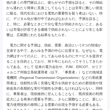
他の多くの専門家以上に、彼らがその予測を誤ると、その帰結
から逃れたり簡単に見過ごしてもらうことは非常に難しい状況
に陥る。現代生活における電気の重要性を疑う者はいない。特
に、デジタル化が進行中であればなおさらだ。予測を誤るこ
と、特に、必要なときに十分な電力が供給されないこと、ある
いは市場が許容できる価格で供給されないことにより生じる影
響は、広範囲にわたる結果をもたらす。
電力に関する予測は、供給、需要、政治という3つの領域が
交差する中で、あらゆる予測の中心に位置する。なぜなら、電
力網はすべての人に、そしてあらゆるものにサービスを提供す
ることを目的としており、何十年にもわたってそうしてきたか
らである。そして 従来の電力会社や、PJM、ERCOT、カリフ
ォルニア州独立系統運用者（以下、「事業者」）などの地域送
電機関（Regional Transmission Organizations）などの系統運
用者は、信頼性が高く安価な電力を供給するための新技術や技
術改良の長期的な実行可能性を評価しなければならない。同時
に、事業者は、現状維持に甘んじることなく、既存技術の利用
拡大による将来の需要を予測し、さらに困難なことに、新しい
電力使用技術の発明による需要の出現を予測する必要もある。
そしてもちろん、おそらく健康関連分野を例外として、他の分