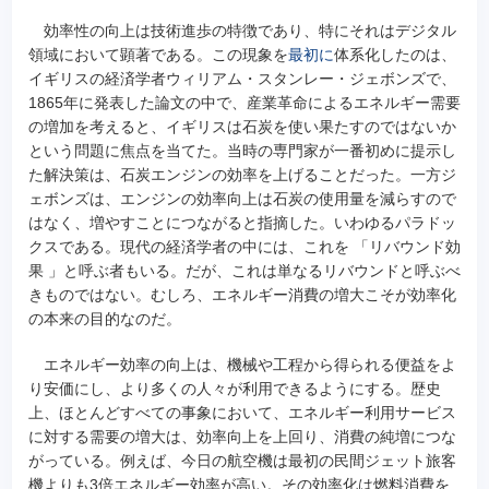
効率性の向上は技術進歩の特徴であり、特にそれはデジタル
領域において顕著である。この現象を
最初に
体系化したのは、
イギリスの経済学者ウィリアム・スタンレー・ジェボンズで、
1865年に発表した論文の中で、産業革命によるエネルギー需要
の増加を考えると、イギリスは石炭を使い果たすのではないか
という問題に焦点を当てた。当時の専門家が一番初めに提示し
た解決策は、石炭エンジンの効率を上げることだった。一方ジ
ェボンズは、エンジンの効率向上は石炭の使用量を減らすので
はなく、増やすことにつながると指摘した。いわゆるパラドッ
クスである。現代の経済学者の中には、これを 「リバウンド効
果 」と呼ぶ者もいる。だが、これは単なるリバウンドと呼ぶべ
きものではない。むしろ、エネルギー消費の増大こそが効率化
の本来の目的なのだ。
エネルギー効率の向上は、機械や工程から得られる便益をよ
り安価にし、より多くの人々が利用できるようにする。歴史
上、ほとんどすべての事象において、エネルギー利用サービス
に対する需要の増大は、効率向上を上回り、消費の純増につな
がっている。例えば、今日の航空機は最初の民間ジェット旅客
機よりも3倍エネルギー効率が高い。その効率化は燃料消費を