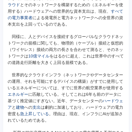
ラウド
とそのネットワークを構築するための（エネルギーを使
用する）ハードウェアへの世界的な資本支出は、現在、
すべて
の電力事業者
による発電所と電力ネットワークへの全世界の資
本支出を上回っているのである。
同様に、人とデバイスを接続するグローバルなクラウドネッ
トワークの規模に関しても、物理的（ケーブル）接続と仮想的
（ワイヤレス）接続の両方の長さを合わせて測ると、そのネッ
トワークは
10億マイル
をはるかに超え、これは世界中のすべて
の道路走行距離を大きく上回る規模である。
世界的なクラウドインフラ（ネットワークやデータセンター
の運用、それを可能にするデバイスの構築）がすでに使用して
いるエネルギーについては、すでに世界の航空業界が使用する
エネルギー
に匹敵している。そしてこれは6年も前のデータに
基づく推定値にすぎない。近年、データセンターの
ハードウェ
ア
と
建物
への
支出
は劇的に加速しており、ハードウェアの電力
密度も
急上昇している
。理由は、現在、インフラにAIが追加さ
れているためである。