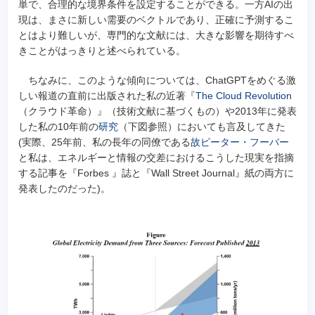
単で、合理的な境界条件を設定することができる。一方AIの出
現は、まさに新しい需要のベクトルであり、正確に予測するこ
とはより難しいが、専門的な文献には、大きな影響を期待すべ
きことがはっきりと述べられている。
ちなみに、このような傾向については、ChatGPTをめぐる激
しい報道の直前に出版された私の近著『
The Cloud Revolution
（クラウド革命）』（技術文献に基づくもの）や2013年に発表
した私の10年前の
研究
（下図参照）においても言及してきた
(実際、25年前、私の長年の同僚である
故ピーター・フーバー
と私は、エネルギーと情報の交差におけるこうした現実を指摘
する記事を『Forbes 』誌と『Wall Street Journal』紙の両方に
発表したのだった)。