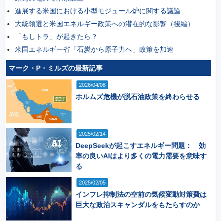
進展する米国における小型モジュール炉に関する議論
大統領選と米国エネルギー政策への潜在的な影響（後編）
「もしトラ」が起きたら？
米国エネルギー省「石炭から原子力へ」政策を加速
マーク・P・ミルズの最新記事
2026/04/08
ホルムズ危機が脱石油政策を終わらせる
2025/02/14
DeepSeekが起こすエネルギー問題： 効
率の良いAIはより多くの電力需要を意味す
る
2025/02/05
インフレ抑制法の空前の気候変動対策費は
巨大な政治スキャンダルをもたらすのか