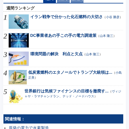
週間ランキング
イラン戦争で分かった化石燃料の大切さ
（
小谷 勝彦
）
DC事業者あの手この手の電力調達策
（
山本 隆三
）
環境問題の解決 利点と欠点
（
山本 隆三
）
低炭素燃料のエタノールでトランプ大統領は...
（
小島
正美
）
世界銀行は気候ファイナンスの目標を撤廃す...
（
ヴィジ
ャヤ・ラマチャンドラン、テッド・ノードハウス
）
関連情報：
原発の電力で水素製造