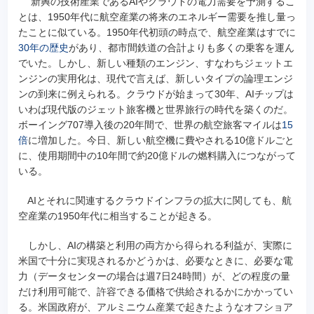
新興の技術産業であるAIやクラウドの電力需要を予測するこ
とは、1950年代に航空産業の将来のエネルギー需要を推し量っ
たことに似ている。1950年代初頭の時点で、航空産業はすでに
30年の歴史
があり、都市間鉄道の合計よりも多くの乗客を運ん
でいた。しかし、新しい種類のエンジン、すなわちジェットエ
ンジンの実用化は、現代で言えば、新しいタイプの論理エンジ
ンの到来に例えられる。クラウドが始まって30年、AIチップは
いわば現代版のジェット旅客機と世界旅行の時代を築くのだ。
ボーイング707導入後の20年間で、世界の航空旅客マイルは
15
倍
に増加した。今日、新しい航空機に費やされる10億ドルごと
に、使用期間中の10年間で約20億ドルの燃料購入につながって
いる。
AIとそれに関連するクラウドインフラの拡大に関しても、航
空産業の1950年代に相当することが起きる。
しかし、AIの構築と利用の両方から得られる利益が、実際に
米国で十分に実現されるかどうかは、必要なときに、必要な電
力（データセンターの場合は週7日24時間）が、どの程度の量
だけ利用可能で、許容できる価格で供給されるかにかかってい
る。米国政府が、アルミニウム産業で起きたようなオフショア