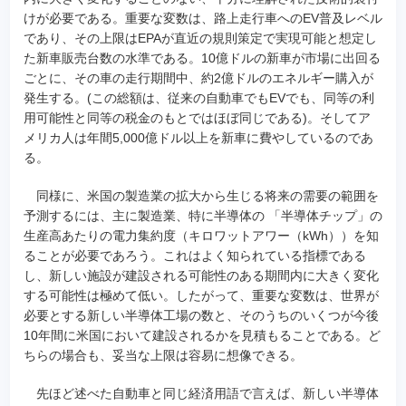
けが必要である。重要な変数は、路上走行車へのEV普及レベル
であり、その上限はEPAが直近の規則策定で実現可能と想定し
た新車販売台数の水準である。10億ドルの新車が市場に出回る
ごとに、その車の走行期間中、約2億ドルのエネルギー購入が
発生する。(この総額は、従来の自動車でもEVでも、同等の利
用可能性と同等の税金のもとではほぼ同じである)。そしてア
メリカ人は年間5,000億ドル以上を新車に費やしているのであ
る。
同様に、米国の製造業の拡大から生じる将来の需要の範囲を
予測するには、主に製造業、特に半導体の 「半導体チップ」の
生産高あたりの電力集約度（キロワットアワー（kWh））を知
ることが必要であろう。これはよく知られている指標である
し、新しい施設が建設される可能性のある期間内に大きく変化
する可能性は極めて低い。したがって、重要な変数は、世界が
必要とする新しい半導体工場の数と、そのうちのいくつが今後
10年間に米国において建設されるかを見積もることである。ど
ちらの場合も、妥当な上限は容易に想像できる。
先ほど述べた自動車と同じ経済用語で言えば、新しい半導体