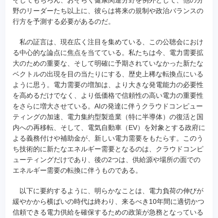
野のリーダーたち以上に、彼らは将来の規制や政治バランスの
行方を予測する必要があるのだ。
私の証言は、現在広く注目を集めている、この公聴会におけ
る中心的な論点に焦点を当てている。私たちは今、電力需要拡
大のための重要な、そして明確に予期されていなかった新たな
ベクトルの出現を目の当たりにする、歴史上稀な転換点にいる
ように思う。電力需要の増加は、より大きな発電能力の必要性
を高めるだけでなく、より低価格で信頼性の高い電力の重要性
をさらに増大させている。AIの発達に伴うクラウドコンピュー
ティングの加速、電力集約型製造業（特に半導体）の復活と国
内への再移転、そして、電気自動車（EV）を対象とする政府に
よる義務付けや補助金が、新しい電力需要をもたらす。このう
ち技術的に新たなエネルギー需要となるのは、クラウドコンピ
ューティングだけであり、後の2つは、供給源や場所の面での
エネルギー需要の転換に伴うものである。
以下に要約するように、明らかなことは、電力負荷の伸びが
緩やかから横ばいの時代は終わり、来るべき10年間に適切かつ
信頼できる電力供給を確保するための政策が急務となっている