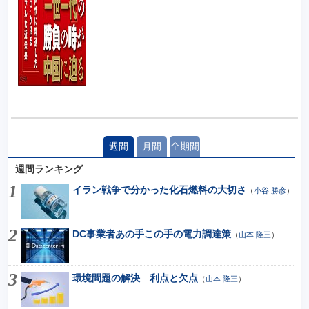
週間
月間
全期間
週間ランキング
イラン戦争で分かった化石燃料の大切さ
（
小谷 勝彦
）
DC事業者あの手この手の電力調達策
（
山本 隆三
）
環境問題の解決 利点と欠点
（
山本 隆三
）