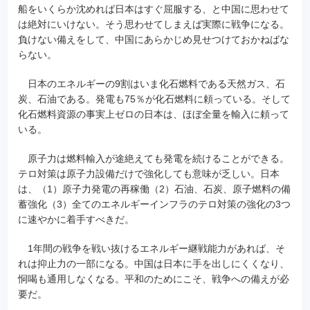
船をいくらか沈めれば日本はすぐ屈服する、と中国に思わせて
は絶対にいけない。そう思わせてしまえば実際に戦争になる。
負けない備えをして、中国にあらかじめ見せつけておかねばな
らない。
日本のエネルギーの9割はいま化石燃料である天然ガス、石
炭、石油である。発電も75％が化石燃料に頼っている。そして
化石燃料資源の事実上ゼロの日本は、ほぼ全量を輸入に頼って
いる。
原子力は燃料輸入が途絶えても発電を続けることができる。
テロ対策は原子力設備だけで強化しても意味が乏しい。日本
は、（1）原子力発電の再稼働（2）石油、石炭、原子燃料の備
蓄強化（3）全てのエネルギーインフラのテロ対策の強化の3つ
に速やかに着手すべきだ。
1年間の戦争を戦い抜けるエネルギー継戦能力があれば、そ
れは抑止力の一部になる。中国は日本に手を出しにくくなり、
恫喝も通用しなくなる。平和のためにこそ、戦争への備えが必
要だ。