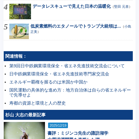
データレスキューで見えた日本の温暖化
（
堅田 元喜
）
低炭素燃料のエタノールでトランプ大統領は...
（
小島
正美
）
関連情報：
第9回日中鉄鋼業環境保全・省エネ先進技術交流会について
日中鉄鋼業環境保全・省エネ先進技術専門家交流会
エネルギー覇権を握るのは米国か中国か
国民運動の具体的な進め方：地方自治体は自らの省エネルギー
で先導せよ
寿都の資源と環境と人の歴史
杉山 大志の最新記事
2025/12/19
書評：ミジンコ先生の諏訪湖学