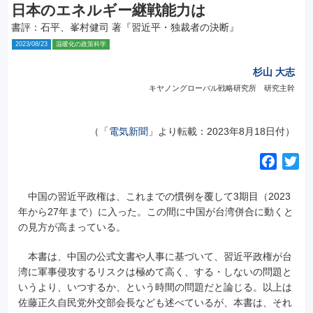
日本のエネルギー継戦能力は
書評：石平、峯村健司 著『習近平・独裁者の決断』
2023/08/23
温暖化の政策科学
杉山 大志
キヤノングローバル戦略研究所 研究主幹
（「
電気新聞
」より転載：2023年8月18日付）
F
T
a
w
c
i
中国の習近平政権は、これまでの慣例を覆して3期目（2023
e
t
年から27年まで）に入った。この間に中国が台湾併合に動くと
の見方が高まっている。
b
t
o
e
本書は、中国の公式文書や人事に基づいて、習近平政権が台
o
r
湾に軍事侵攻するリスクは極めて高く、する・しないの問題と
k
いうより、いつするか、という時間の問題だと論じる。以上は
佐藤正久自民党外交部会長なども述べているが、本書は、それ