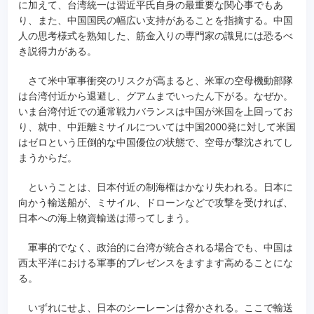
に加えて、台湾統一は習近平氏自身の最重要な関心事でもあ
り、また、中国国民の幅広い支持があることを指摘する。中国
人の思考様式を熟知した、筋金入りの専門家の識見には恐るべ
き説得力がある。
さて米中軍事衝突のリスクが高まると、米軍の空母機動部隊
は台湾付近から退避し、グアムまでいったん下がる。なぜか。
いま台湾付近での通常戦力バランスは中国が米国を上回ってお
り、就中、中距離ミサイルについては中国2000発に対して米国
はゼロという圧倒的な中国優位の状態で、空母が撃沈されてし
まうからだ。
ということは、日本付近の制海権はかなり失われる。日本に
向かう輸送船が、ミサイル、ドローンなどで攻撃を受ければ、
日本への海上物資輸送は滞ってしまう。
軍事的でなく、政治的に台湾が統合される場合でも、中国は
西太平洋における軍事的プレゼンスをますます高めることにな
る。
いずれにせよ、日本のシーレーンは脅かされる。ここで輸送