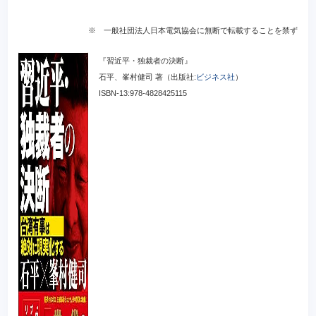
※ 一般社団法人日本電気協会に無断で転載することを禁ず
『習近平・独裁者の決断』
石平、峯村健司 著（出版社:
ビジネス社
）
ISBN-13:978-4828425115