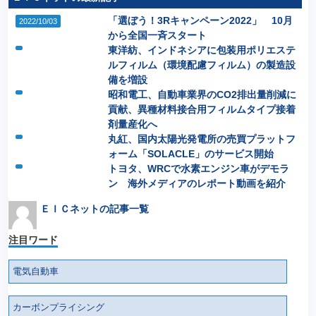
「選ぼう！3Rキャンペーン2022」 10月
2022/10/03
から全国一斉スタート
東洋紡、インドネシアに包装用ポリエステ
ルフィルム（環境配慮フィルム）の製造設
備を増設
昭和電工、自動車業界のCO2排出量削減に
貢献、異種材料接合用フィルムタイプ接着
剤量産化へ
丸紅、国内太陽光発電所の売買プラットフ
ォーム「SOLACLE」のサービス開始
トヨタ、WRCで水素エンジン車がデモラ
ン 海外メディアのレポート動画を紹介
ＥＩＣネットの記事一覧
注目ワード
電気自動車
カーボンプライシング