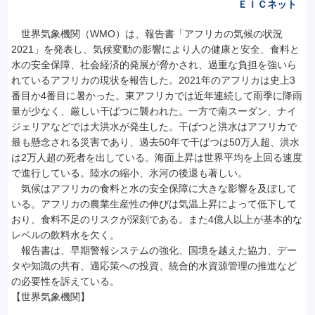
ＥＩＣネット
世界気象機関（WMO）は、報告書「アフリカの気候の状況
2021」を発表し、気候変動の影響により人の健康と安全、食料と
水の安全保障、社会経済的発展が脅かされ、過重な負担を強いら
れているアフリカの現状を報告した。2021年のアフリカは史上3
番目か4番目に暑かった。東アフリカでは近年連続して雨季に降雨
量が少なく、厳しい干ばつに襲われた。一方で南スーダン、ナイ
ジェリアなどでは大洪水が発生した。干ばつと洪水はアフリカで
最も懸念される災害であり、過去50年で干ばつは50万人超、洪水
は2万人超の死者を出している。海面上昇は世界平均を上回る速度
で進行している。陸水の縮小、氷河の後退も著しい。
気候はアフリカの食料と水の安全保障に大きな影響を及ぼして
いる。アフリカの農業生産性の伸びは気温上昇によって低下して
おり、食料不足のリスクが深刻である。また4億人以上が基本的な
レベルの飲料水を欠く。
報告書は、早期警報システムの強化、国境を越えた協力、デー
タや知識の共有、適応策への投資、統合的水資源管理の推進など
の必要性を訴えている。
【世界気象機関】