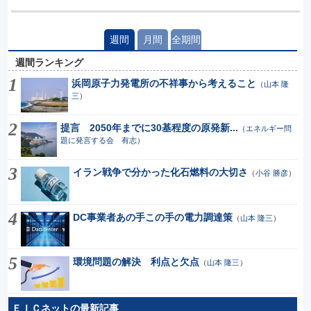
週間
月間
全期間
週間ランキング
浜岡原子力発電所の不祥事から考えること
（
山本 隆
三
）
提言 2050年までに30基程度の原発新...
（
エネルギー問
題に発言する会 有志
）
イラン戦争で分かった化石燃料の大切さ
（
小谷 勝彦
）
DC事業者あの手この手の電力調達策
（
山本 隆三
）
環境問題の解決 利点と欠点
（
山本 隆三
）
ＥＩＣネットの最新記事