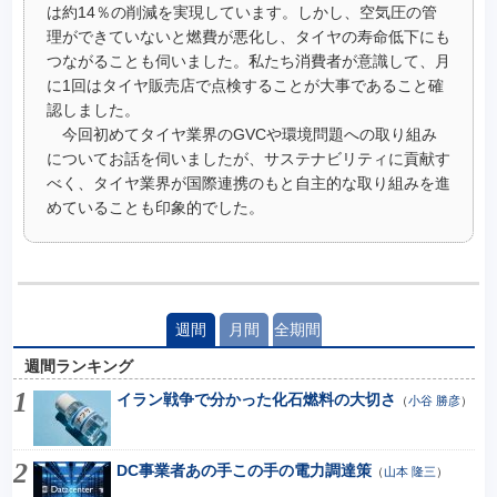
は約14％の削減を実現しています。しかし、空気圧の管
理ができていないと燃費が悪化し、タイヤの寿命低下にも
つながることも伺いました。私たち消費者が意識して、月
に1回はタイヤ販売店で点検することが大事であること確
認しました。
今回初めてタイヤ業界のGVCや環境問題への取り組み
についてお話を伺いましたが、サステナビリティに貢献す
べく、タイヤ業界が国際連携のもと自主的な取り組みを進
めていることも印象的でした。
週間
月間
全期間
週間ランキング
イラン戦争で分かった化石燃料の大切さ
（
小谷 勝彦
）
DC事業者あの手この手の電力調達策
（
山本 隆三
）