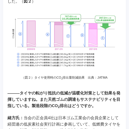
した。（
図２
）
（図２）タイヤ使用時のCO
排出量削減効果 出典：JATMA
2
―――タイヤの転がり抵抗の低減が温暖化対策として効果を発
揮していますね。また天然ゴムの調達もサステナビリティを目
指している。製造段階のCO
排出はどうですか。
2
緒方氏：
当会の正会員4社は日本ゴム工業会の会員企業として
経団連の低炭素社会実行計画に参画していて、低燃費タイヤを