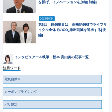
を拡げ、イノベーションを加速[前編]
2019/10/24
第6回 鉄鋼業界は、高機能鋼材でライフサ
イクル全体でのCO
排出削減を追求する[後
2
編]
インタビュアー＆執筆 松本 真由美の記事一覧
注目ワード
電気自動車
カーボンプライシング
パリ協定