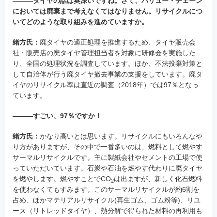
―――タイヤの話は奥深いですね。さて、バリュー・チェーン
においては廃棄まで考えなくてはなりません。リサイクルにつ
いてどのような取り組みを進めていますか。
緒方氏：
廃タイヤの適正処理を推進するため、タイヤ販売会
社・販売店の廃タイヤ管理担当者を対象に研修会を実施した
り、全国の処理状況を調査しています。ほか、不法投棄対策と
して自治体が行う廃タイヤ撤去事業の支援をしています。廃タ
イヤのリサイクル率は直近の調査（2018年）では97％となっ
ています。
―――すごい、97％ですか！
緒方氏：
かなり高いとは思います。リサイクルにもいろんなや
り方がありますが、その中で一番多いのは、燃料として燃やす
サーマルリサイクルです。主に製紙会社やセメントの工場で使
っていただいています。石炭や石油を燃やす代わりに廃タイヤ
を燃やします。燃やすことでCO
は出ますが、新しく化石燃料
2
を使わなくてもすみます。このサーマルリサイクルが約6割を
占め、ほかマテリアルリサイクル(再生ゴム、ゴム粉等)、リユ
ース（リトレッドタイヤ）、熱分解で得られた材料の再利用も