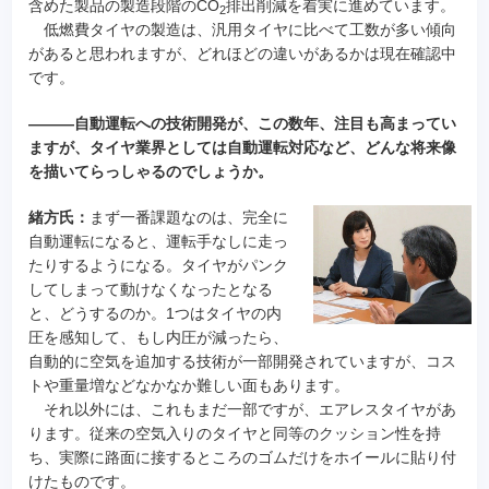
含めた製品の製造段階のCO
排出削減を着実に進めています。
2
低燃費タイヤの製造は、汎用タイヤに比べて工数が多い傾向
があると思われますが、どれほどの違いがあるかは現在確認中
です。
―――自動運転への技術開発が、この数年、注目も高まってい
ますが、タイヤ業界としては自動運転対応など、どんな将来像
を描いてらっしゃるのでしょうか。
緒方氏：
まず一番課題なのは、完全に
自動運転になると、運転手なしに走っ
たりするようになる。タイヤがパンク
してしまって動けなくなったとなる
と、どうするのか。1つはタイヤの内
圧を感知して、もし内圧が減ったら、
自動的に空気を追加する技術が一部開発されていますが、コス
トや重量増などなかなか難しい面もあります。
それ以外には、これもまだ一部ですが、エアレスタイヤがあ
ります。従来の空気入りのタイヤと同等のクッション性を持
ち、実際に路面に接するところのゴムだけをホイールに貼り付
けたものです。