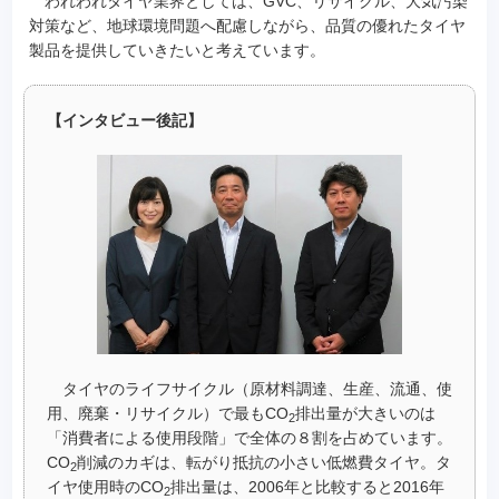
われわれタイヤ業界としては、GVC、リサイクル、大気汚染
対策など、地球環境問題へ配慮しながら、品質の優れたタイヤ
製品を提供していきたいと考えています。
【インタビュー後記】
タイヤのライフサイクル（原材料調達、生産、流通、使
用、廃棄・リサイクル）で最もCO
排出量が大きいのは
2
「消費者による使用段階」で全体の８割を占めています。
CO
削減のカギは、転がり抵抗の小さい低燃費タイヤ。タ
2
イヤ使用時のCO
排出量は、2006年と比較すると2016年
2