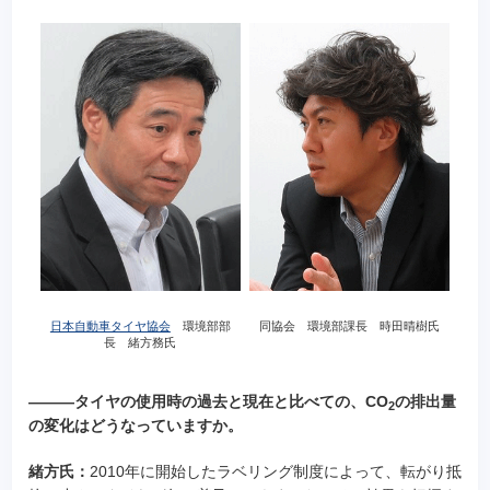
日本自動車タイヤ協会
環境部部
同協会 環境部課長 時田晴樹氏
長 緒方務氏
―――タイヤの使用時の過去と現在と比べての、CO
の排出量
2
の変化はどうなっていますか。
緒方氏：
2010年に開始したラベリング制度によって、転がり抵