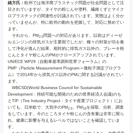
緒方氏：
欧州では海洋廃プラスチック問題が社会問題として注
目されていますが、タイヤの粉じんや塗料、繊維くずとマイク
ロプラスチックの関連性が討議されています。実態はよく分か
っていませんが、特に欧州の動向を把握して、対応に努めてい
ます。
それから、PM
問題への対応があります。以前はディーゼ
2.5
ルエンジンの排気ガスが主要因でしたが、種々の対策が功を奏
して浄化が進んだ結果、相対的に排気ガス以外の、ブレーキ粉
じんとタイヤ粉じんのPMがクローズアップされています。
UN/ECE WP29（自動車基準調和世界フォーラム）の
PMP（Particle Measurement Program＝微粒子測定プログラ
ム）で2014年から排気ガス以外のPMに関する討議がされてい
ます。
WBCSD(World Business Council for Sustainable
Development：持続可能な開発のための世界経済人会議)のも
とTIP（Tire Industry Project：タイヤ産業プロジェクト）にお
いても、日米欧で、大気中のPM
、PM
を採取、分析、調査
2.5
10
をしています。今のところタイヤ粉じんの含有量は非常に限ら
れ、健康に影響を与えるレベルではないことを確認していま
す。