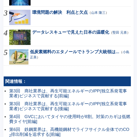
環境問題の解決 利点と欠点
（
山本 隆三
）
データレスキューで見えた日本の温暖化
（
堅田 元喜
）
低炭素燃料のエタノールでトランプ大統領は...
（
小島
正美
）
関連情報：
第3回 商社業界は、再生可能エネルギーのIPP(独立系発電事
業者)ビジネスで貢献する[前編]
第3回 商社業界は、再生可能エネルギーのIPP(独立系発電事
業者)ビジネスで貢献する[後編]
第4回 GVCにおいてタイヤの使用時が8割。対策のカギは低燃
費タイヤ[前編]
第6回 鉄鋼業界は、高機能鋼材でライフサイクル全体でのCO
排出削減を追求する[前編]
2