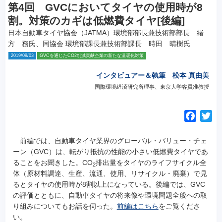
第4回 GVCにおいてタイヤの使用時が8
割。対策のカギは低燃費タイヤ[後編]
日本自動車タイヤ協会（JATMA）環境部部長兼技術部部長 緒
方 務氏、同協会 環境部課長兼技術部課長 時田 晴樹氏
2019/09/03
GVCを通じたCO2削減貢献企業の新たな温暖化対策
インタビュアー＆執筆 松本 真由美
国際環境経済研究所理事、東京大学客員准教授
F
T
a
w
c
i
前編では、自動車タイヤ業界のグローバル・バリュー・チェ
e
t
ーン（GVC）は、転がり抵抗の性能の小さい低燃費タイヤであ
ることをお聞きした。
CO
排出量をタイヤのライフサイクル全
b
t
2
体（原材料調達、生産、流通、使用、リサイクル・廃棄）で見
o
e
るとタイヤの使用時が8割以上になっている。後編では、GVC
o
r
の評価とともに、自動車タイヤの将来像や環境問題全般への取
k
り組みについてもお話を伺った。
前編はこちら
をご覧くださ
い。