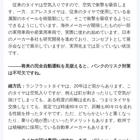
従来のタイヤは空気入りですので、空気で衝撃を吸収しま
す。一方、エアレスタイヤは、従来のタイヤで使用している金
属製のホイールを樹脂製にして、そこで衝撃を吸収するように
できるようにしています。海外メーカーが開発したものが一部
の軍用車両や産業用車両で、実際に使われ始めています。日本
のメーカー各社も研究開発を進めており、コンセプトとして展
示会などで展示していますが、実用化までは至っていない状況
です。
―――将来の完全自動運転を見据えると、パンクのリスク対策
は不可欠ですね。
緒方氏：
ランフラットタイヤは、20年ほど前からあります。こ
のタイヤは空気入りですが、例えば釘が刺さったりして空気が
抜けてしまっても、ある程度の距離は走れる。つまりタイヤを
交換しなくても、規定では時速80キロで、距離も80キロを走れ
る性能を持ったタイヤです。ただ、どちらかというと重くなっ
たり、乗り心地が悪いといったデメリットもあります。欧州で
は積極的に採用している自動車メーカーもあります。