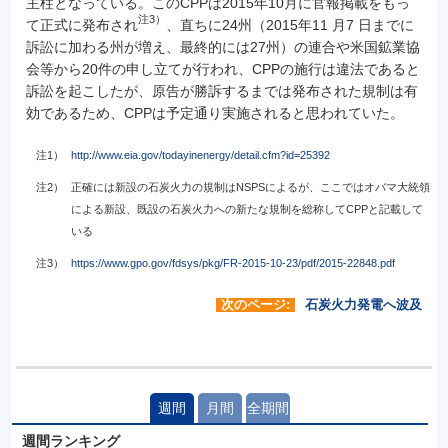
主柱となっている。このCPPは2015年10月に官報掲載をもっ
注3）
て正式に発布され
、直ちに24州（2015年11 月7 日までに
訴訟に加わる州が増え、最終的には27州）の連合や米国鉱業協
会等から20件の申し立てが行われ、CPPの施行は違法であると
訴訟を起こしたが、原告が勝訴するまでは発布された規制は有
効であるため、CPPは予定通り実施されると思われていた。
注1）
http://www.eia.gov/todayinenergy/detail.cfm?id=25392
注2）
正確には新設の石炭火力の規制はNSPSによるが、ここではオバマ大統領
による新設、既設の石炭火力への新たな規制を総称してCPPと記載して
いる
注3）
https://www.gpo.gov/fdsys/pkg/FR-2015-10-23/pdf/2015-22848.pdf
次のページ:
石炭火力発電へ波及
週間
月間
全期間
週間ランキング