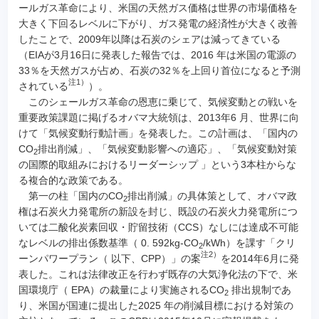
ールガス革命により、米国の天然ガス価格は世界の市場価格を
大きく下回るレベルに下がり、ガス発電の経済性が大きく改善
したことで、2009年以降は石炭のシェアは減ってきている
（EIAが3月16日に発表した報告では、2016 年は米国の電源の
33％を天然ガスが占め、石炭の32％を上回り首位になると予測
注1）
されている
）。
このシェールガス革命の恩恵に乗じて、気候変動との戦いを
重要政策課題に掲げるオバマ大統領は、2013年6 月、世界に向
けて「気候変動行動計画」を発表した。この計画は、「国内の
CO
排出削減」、「気候変動影響への適応」、「気候変動対策
2
の国際的取組みにおけるリーダーシップ 」という3本柱からな
る複合的な政策である。
第一の柱「国内のCO
排出削減」の具体策として、オバマ政
2
権は石炭火力発電所の新設を封じ、既設の石炭火力発電所につ
いては二酸化炭素回収・貯留技術（CCS）なしには達成不可能
なレベルの排出係数基準（ 0. 592kg-CO
/kWh）を課す「クリ
2
注2）
ーンパワープラン（ 以下、CPP）」の案
を2014年6月に発
表した。これは法律改正を行わず既存の大気浄化法の下で、米
国環境庁（ EPA）の裁量により実施されるCO
排出規制であ
2
り、米国が国連に提出した2025 年の削減目標における対策の