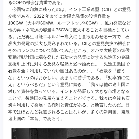
るCOPの機会は貴重である。
今回特に印象に残ったのは、インド工業連盟（CII）との意見
交換である。2022 年までに太陽光発電の設備容量を
100GW（大中型60MW、ルーフトップ40GW）、風力発電など
他の再エネ電源の容量を75GWに拡大することを目標としてい
る。ただ再生可能エネルギー導入にも意欲をみせる一方で、石
炭火力発電の拡大も見込まれている。CIIとの意見交換の機会に
そのバランスについて聞いてみたところ、オバマ大統領の気候
変動行動計画に端を発した石炭火力発電に対する先進国の金融
支援引上げに対する反発を猛然と述べ始めた。「先進工業国で
石炭を全く利用していない国はあるのか」、「石炭を『使う
な』というのはおかしい。あまりに勝手である。『効率的に使
え』というべきだ」という意見に続き、「我々は他の途上国に
対して責任を負っている。インドが発展して大きな市場となる
ことで、後進国の発展を支えることができる。我々は今後も石
炭を利用して発展する権利と責任がある」と断言したのだ。日
本ではほとんど報道されることはないが、多くの新興国、発展
途上国の「本音」であろう。