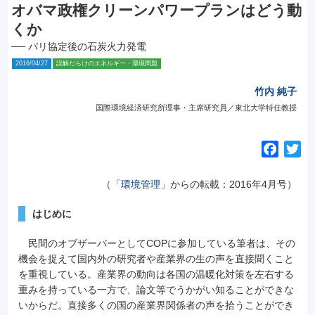
オバマ政権クリーンパワープランはどう動
くか
── パリ協定後の石炭火力発電
2016/04/27
誤解だらけのエネルギー・環境問題
竹内 純子
国際環境経済研究所理事・主席研究員／東北大学特任教授
F
T
a
w
c
i
（
「環境管理」
からの転載：2016年4月号）
e
t
はじめに
b
t
o
e
民間のオブザーバーとしてCOPに参加している筆者は、その
o
r
機会を捉えて国内外の研究者や産業界の生の声を直接聞くこと
k
を重視している。
産業界の動向は各国の温暖化対策を左右する
重みを持っている一方で、論文等でうかがい知ることができな
いからだ。直接多くの国の産業界関係者の声を拾うことができ