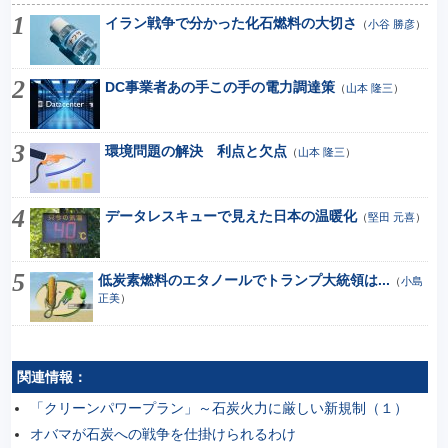
イラン戦争で分かった化石燃料の大切さ
（
小谷 勝彦
）
DC事業者あの手この手の電力調達策
（
山本 隆三
）
環境問題の解決 利点と欠点
（
山本 隆三
）
データレスキューで見えた日本の温暖化
（
堅田 元喜
）
低炭素燃料のエタノールでトランプ大統領は...
（
小島
正美
）
関連情報：
「クリーンパワープラン」～石炭火力に厳しい新規制（１）
オバマが石炭への戦争を仕掛けられるわけ