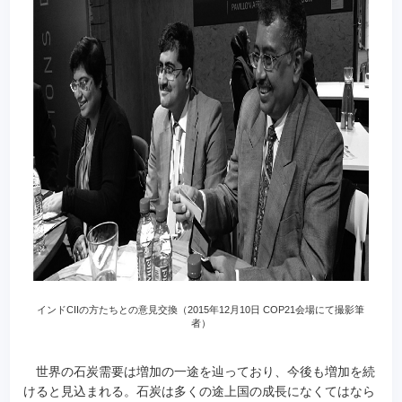
インドCIIの方たちとの意見交換（2015年12月10日 COP21会場にて撮影筆
者）
世界の石炭需要は増加の一途を辿っており、今後も増加を続
けると見込まれる。石炭は多くの途上国の成長になくてはなら