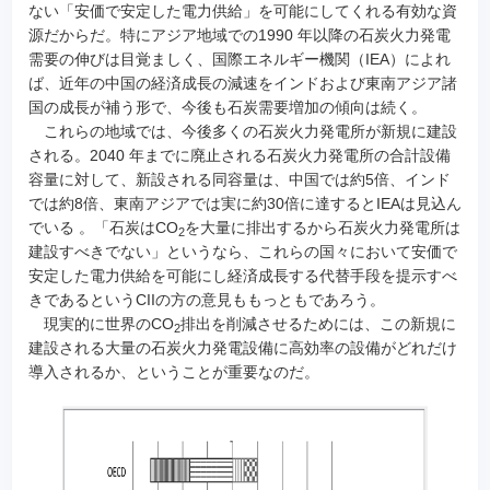
ない「安価で安定した電力供給」を可能にしてくれる有効な資
源だからだ。特にアジア地域での1990 年以降の石炭火力発電
需要の伸びは目覚ましく、国際エネルギー機関（IEA）によれ
ば、近年の中国の経済成長の減速をインドおよび東南アジア諸
国の成長が補う形で、今後も石炭需要増加の傾向は続く。
これらの地域では、今後多くの石炭火力発電所が新規に建設
される。2040 年までに廃止される石炭火力発電所の合計設備
容量に対して、新設される同容量は、中国では約5倍、インド
では約8倍、東南アジアでは実に約30倍に達するとIEAは見込ん
でいる 。「石炭はCO
を大量に排出するから石炭火力発電所は
2
建設すべきでない」というなら、これらの国々において安価で
安定した電力供給を可能にし経済成長する代替手段を提示すべ
きであるというCIIの方の意見ももっともであろう。
現実的に世界のCO
排出を削減させるためには、この新規に
2
建設される大量の石炭火力発電設備に高効率の設備がどれだけ
導入されるか、ということが重要なのだ。