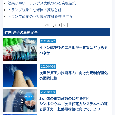
効果が薄いトランプ米大統領の石炭復活策
トランプ現象生む米国の変貌とは
トランプ政権のパリ協定離脱を整理する
ページ:
1
2
竹内 純子の最新記事
2026/06/22
イラン戦争後のエネルギー政策はどうある
べきか
2026/04/24
次世代原子力技術導入に向けた規制合理化
の国際比較
2026/03/30
わが国の電力政策の10年を問う
シンポジウム「次世代電力システムへの道
と原子力 基盤再構築に向けて」より