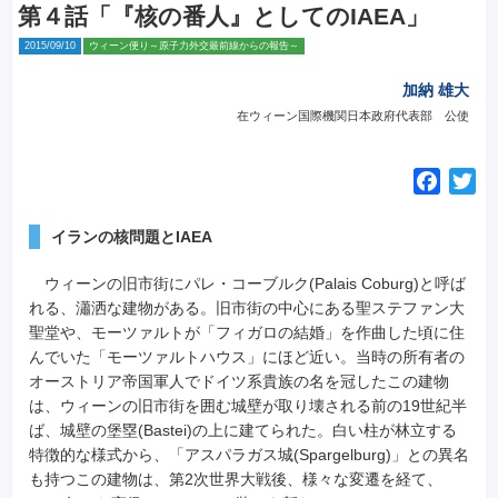
第４話「『核の番人』としてのIAEA」
2015/09/10
ウィーン便り～原子力外交最前線からの報告～
加納 雄大
在ウィーン国際機関日本政府代表部 公使
F
T
a
w
c
i
イランの核問題とIAEA
e
t
ウィーンの旧市街にパレ・コーブルク(Palais Coburg)と呼ば
b
t
れる、瀟洒な建物がある。旧市街の中心にある聖ステファン大
o
e
聖堂や、モーツァルトが「フィガロの結婚」を作曲した頃に住
o
r
んでいた「モーツァルトハウス」にほど近い。
当時の所有者の
k
オーストリア帝国軍人でドイツ系貴族の名を冠したこの建物
は、ウィーンの旧市街を囲む城壁が取り壊される前の19世紀半
ば、城壁の堡塁(Bastei)の上に建てられた。白い柱が林立する
特徴的な様式から、「アスパラガス城(Spargelburg)」との異名
も持つこの建物は、第2次世界大戦後、様々な変遷を経て、