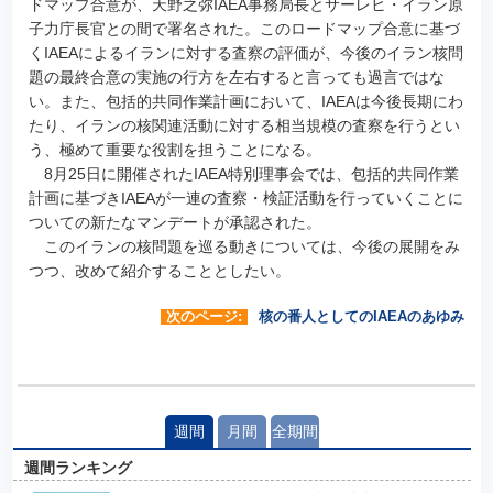
ドマップ合意が、天野之弥IAEA事務局長とサーレヒ・イラン原
子力庁長官との間で署名された。このロードマップ合意に基づ
くIAEAによるイランに対する査察の評価が、今後のイラン核問
題の最終合意の実施の行方を左右すると言っても過言ではな
い。また、包括的共同作業計画において、IAEAは今後長期にわ
たり、イランの核関連活動に対する相当規模の査察を行うとい
う、極めて重要な役割を担うことになる。
8月25日に開催されたIAEA特別理事会では、包括的共同作業
計画に基づきIAEAが一連の査察・検証活動を行っていくことに
ついての新たなマンデートが承認された。
このイランの核問題を巡る動きについては、今後の展開をみ
つつ、改めて紹介することとしたい。
次のページ:
核の番人としてのIAEAのあゆみ
週間
月間
全期間
週間ランキング