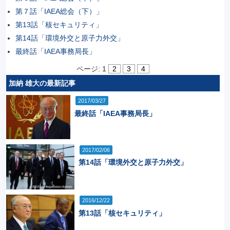
第７話「IAEA総会（下）」
第13話「核セキュリティ」
第14話「環境外交と原子力外交」
最終話「IAEA事務局長」
ページ:
1
2
3
4
加納 雄大の最新記事
2017/03/27
最終話「IAEA事務局長」
2017/02/06
第14話「環境外交と原子力外交」
2016/12/22
第13話「核セキュリティ」