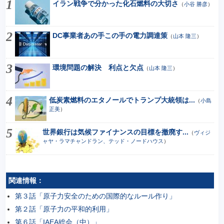
イラン戦争で分かった化石燃料の大切さ
（
小谷 勝彦
）
DC事業者あの手この手の電力調達策
（
山本 隆三
）
環境問題の解決 利点と欠点
（
山本 隆三
）
低炭素燃料のエタノールでトランプ大統領は...
（
小島
正美
）
世界銀行は気候ファイナンスの目標を撤廃す...
（
ヴィジ
ャヤ・ラマチャンドラン、テッド・ノードハウス
）
関連情報：
第３話「原子力安全のための国際的なルール作り」
第２話「原子力の平和的利用」
第６話「IAEA総会（中）」