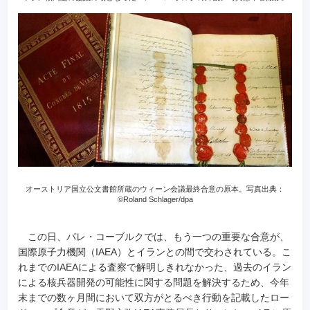
オーストリア国立公文書館所蔵のウィーン会議最終合意の原本。写真出典：
©Roland Schlager/dpa
この日、パレ・コーブルクでは、もう一つの重要な合意が、
国際原子力機関（IAEA）とイランとの間で交わされている。こ
れまでのIAEAによる査察で解明しきれなかった、過去のイラン
による核兵器開発の可能性に関する問題を解決するため、今年
末までの数ヶ月間において双方がとるべき行動を記載したロー