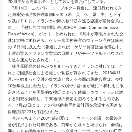
2003年から高級ホテルとして装いを新たにしている。
7月14日、このパレ・コーブルクを舞台に、連日行われてき
た国連安保理常任理事国5ヶ国（米、英、仏、露、中）とドイ
ツ及びＥＵと、イランとの間の核問題を巡る協議が最終合意に
達し、「包括的共同作業計画(JCPOA: Joint Comprehensive
Plan of Action)」がとりまとめられた。6月末が期限とされた交
渉は大幅にずれ込み、ケリー米国務長官のウィーン滞在は異例
の18日間に及んだ（報道によれば、ケリー長官は当地滞在中、
上述の聖ステファン大聖堂の日曜ミサやモーツァルトハウスに
も足を運んだとされる。）。
核兵器開発の疑惑がつきまとってきたイランに対しては、こ
れまで国際社会による厳しい制裁が課されてきた。2013年11
月から始まった交渉の集大成と言える今回の最終合意は、今後
10数年以上にわたり、イランの原子力計画が厳に平和利用に限
定されることを国際的な検証によって確保しつつ、イランに対
する制裁を解除し、中東地域の安定を図ろうとするものであ
る。7月20日には、この包括的共同作業計画を承認する国連安
保理決議2231が採択された。
今からちょうど200年前の夏は、「ウィーン会議」の最終合
意が採択された時期である。前年から延々と続けられ「会議は
踊る」とも揶揄されたウィーン会議は、ナポレオンの100日天