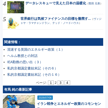
データレスキューで見えた日本の温暖化
（
堅田 元喜
）
世界銀行は気候ファイナンスの目標を撤廃す...
（
ヴィジ
ャヤ・ラマチャンドラン、テッド・ノードハウス
）
関連情報：
混迷する英国のエネルギー政策（１）
ヘルム教授との対話
IEA勤務の思い出（３）
私的京都議定書始末記（その６）
私的京都議定書始末記（その１６）
ページ:
1
2
3
4
有馬 純の最新記事
2026/07/06
イラン戦争とエネルギー政策のコモンセン