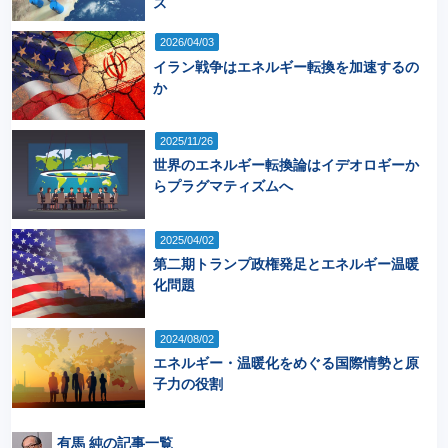
ス
2026/04/03
イラン戦争はエネルギー転換を加速するの
か
2025/11/26
世界のエネルギー転換論はイデオロギーか
らプラグマティズムへ
2025/04/02
第二期トランプ政権発足とエネルギー温暖
化問題
2024/08/02
エネルギー・温暖化をめぐる国際情勢と原
子力の役割
有馬 純の記事一覧