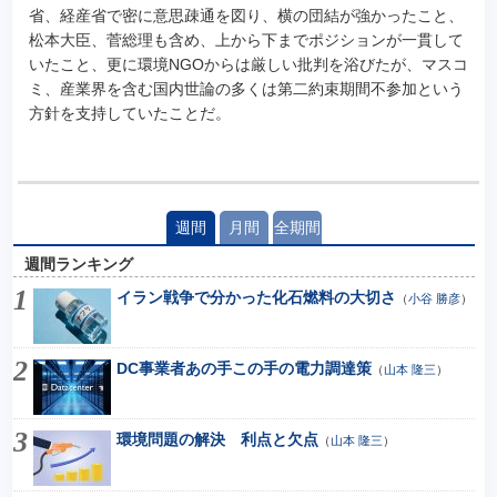
省、経産省で密に意思疎通を図り、横の団結が強かったこと、
松本大臣、菅総理も含め、上から下までポジションが一貫して
いたこと、更に環境NGOからは厳しい批判を浴びたが、マスコ
ミ、産業界を含む国内世論の多くは第二約束期間不参加という
方針を支持していたことだ。
週間
月間
全期間
週間ランキング
イラン戦争で分かった化石燃料の大切さ
（
小谷 勝彦
）
DC事業者あの手この手の電力調達策
（
山本 隆三
）
環境問題の解決 利点と欠点
（
山本 隆三
）