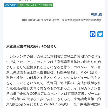
2014/05/14
英国で考えるエネルギー環境問題
有馬 純
国際環境経済研究所主席研究員、東京大学公共政策大学院客員教授
F
T
a
w
c
i
京都議定書体制の終わりの始まり
e
t
カンクンでの最大の論点は京都議定書第二約束期間の取り扱
b
t
いであった。そしてカンクンは「京都議定書体制の終わりの始
o
e
まり」として記憶されることになると思う。コペンハーゲン合
o
r
意は先進国も途上国も緩和目標、行動を登録し、MRV（計測・
k
報告・検証）の対象とするというプレッジ＆レビューの考え方
をとっているという点で、先進国・途上国の二分法に呪縛され
た京都議定書と大きく異なるものであった。それがカンクン合
意の形で正式なCOP決定になったことは京都議定書レジームか
らの脱却への大きな一歩である。もちろん、京都議定書第二約
束期間設定を目的としたAWG-KPは存続し、第二約束期間に関