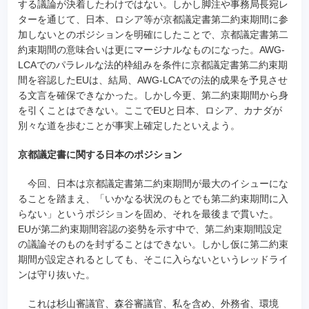
する議論が決着したわけではない。しかし脚注や事務局長宛レ
ターを通じて、日本、ロシア等が京都議定書第二約束期間に参
加しないとのポジションを明確にしたことで、京都議定書第二
約束期間の意味合いは更にマージナルなものになった。AWG-
LCAでのパラレルな法的枠組みを条件に京都議定書第二約束期
間を容認したEUは、結局、AWG-LCAでの法的成果を予見させ
る文言を確保できなかった。しかし今更、第二約束期間から身
を引くことはできない。ここでEUと日本、ロシア、カナダが
別々な道を歩むことが事実上確定したといえよう。
京都議定書に関する日本のポジション
今回、日本は京都議定書第二約束期間が最大のイシューにな
ることを踏まえ、「いかなる状況のもとでも第二約束期間に入
らない」というポジションを固め、それを最後まで貫いた。
EUが第二約束期間容認の姿勢を示す中で、第二約束期間設定
の議論そのものを封ずることはできない。しかし仮に第二約束
期間が設定されるとしても、そこに入らないというレッドライ
ンは守り抜いた。
これは杉山審議官、森谷審議官、私を含め、外務省、環境