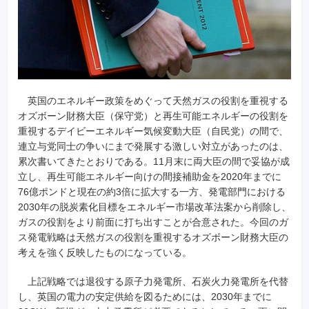
英国のエネルギー政策をめぐって天然ガスの役割を重視する
オズボーン財務大臣（保守党）と再生可能エネルギーの役割を
重視するデイビーエネルギー気候変動大臣（自民党）の間で、
連立与党同士の争いにまで発展する激しい対立があったのは、
累次書いてきたとおりである。11月末に両大臣の間で妥協が成
立し、再生可能エネルギー向けの間接補助金を2020年までに
76億ポンドと現在の約3倍に拡大する一方、発電部門における
2030年の脱炭素化目標をエネルギー市場改革法案から削除し、
ガスの役割をより前面に打ち出すことが合意された。今回のガ
ス発電戦略は天然ガスの役割を重視するオズボーン財務大臣の
考えを強く反映したものになっている。
上記戦略では退役する原子力発電所、石炭火力発電所を代替
し、英国の電力の安定供給を図るためには、2030年までに