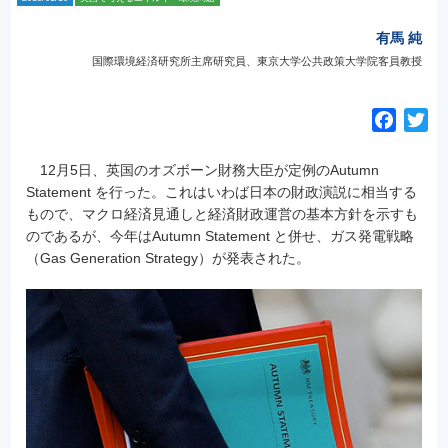
有馬 純
国際環境経済研究所主席研究員、東京大学公共政策大学院客員教授
F
T
a
w
c
i
12月5日、英国のオズボーン財務大臣が定例のAutumn
e
t
Statement を行った。これはいわば日本の財政演説に相当する
もので、マクロ経済見通しと経済財政運営の基本方針を示すも
b
t
のであるが、今年はAutumn Statement と併せ、ガス発電戦略
o
e
（Gas Generation Strategy）が発表された。
o
r
k