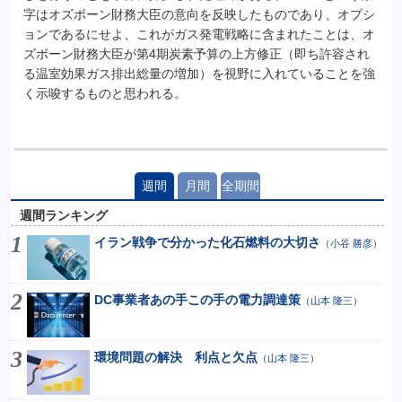
字はオズボーン財務大臣の意向を反映したものであり、オプシ
ョンであるにせよ、これがガス発電戦略に含まれたことは、オ
ズボーン財務大臣が第4期炭素予算の上方修正（即ち許容され
る温室効果ガス排出総量の増加）を視野に入れていることを強
く示唆するものと思われる。
週間
月間
全期間
週間ランキング
イラン戦争で分かった化石燃料の大切さ
（
小谷 勝彦
）
DC事業者あの手この手の電力調達策
（
山本 隆三
）
環境問題の解決 利点と欠点
（
山本 隆三
）