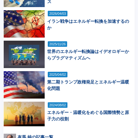
ス
2026/04/03
イラン戦争はエネルギー転換を加速するの
か
2025/11/26
世界のエネルギー転換論はイデオロギーか
らプラグマティズムへ
2025/04/02
第二期トランプ政権発足とエネルギー温暖
化問題
2024/08/02
エネルギー・温暖化をめぐる国際情勢と原
子力の役割
有馬 純の記事一覧