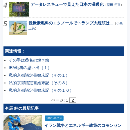
データレスキューで見えた日本の温暖化
（
堅田 元喜
）
低炭素燃料のエタノールでトランプ大統領は...
（
小島
正美
）
関連情報：
その手は桑名の焼き蛤
IEA勤務の思い出（１）
私的京都議定書始末記（その１）
私的京都議定書始末記（その８）
私的京都議定書始末記（その１０）
ページ:
1
2
有馬 純の最新記事
2026/07/06
イラン戦争とエネルギー政策のコモンセン