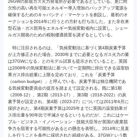
26GWの新規ガス火力発電所が必要であるとしている。更に間
欠性の高い再生可能エネルギー導入増加のバックアップ電源を
確保するためのキャパシティ・マーケットを創設し、最初のオ
ークションを2014年に行うとの方針も打ち出した。また非在来
型石油・ガス部局をエネルギー気候変動省内に設置し、シェー
ルガス開発のための税制優遇措置を講ずるとしている。
特に注目されるのは、「気候変動法に基づく第4期炭素予算
が上方修正された場合、2030年までに必要となるガス火力の量
は37GWになる」とのモデル試算も提示されていること。英国
は2008年の気候変動法に基づいて一定期間に排出できる温室効
果ガス排出総量に上限を定めており、これを「炭素予算
（carbon budget）」と呼んでいる。炭素予算は独立機関であ
る気候変動委員会の提言を踏まえて設定される。既に第1期
（2008-12）、第2期（2013-17）、第3期（2018-2022）の炭
素予算が設定され、第4期（2023-27）については2011年6月に
採択された。第4期炭素予算は2025年までに英国の温室効果ガ
ス排出量を90年比で半減させるというものだが、これにはケー
ブル・ビジネス・イノベーション・技能大臣等が英国の産業競
争力を阻害する可能性があるとの懸念を表明し、2014年に見直
しを行うことを条件に採択された経緯がある。37GWという数