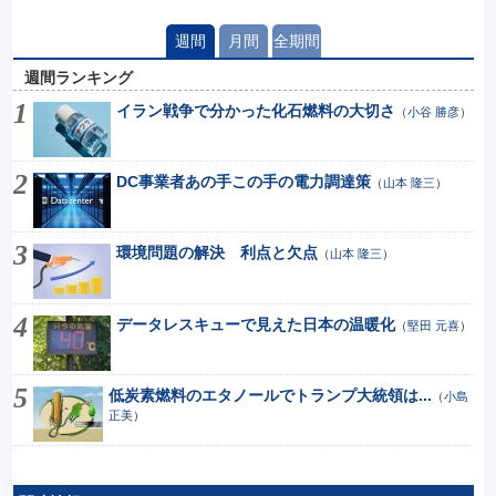
週間
月間
全期間
週間ランキング
イラン戦争で分かった化石燃料の大切さ
（
小谷 勝彦
）
DC事業者あの手この手の電力調達策
（
山本 隆三
）
環境問題の解決 利点と欠点
（
山本 隆三
）
データレスキューで見えた日本の温暖化
（
堅田 元喜
）
低炭素燃料のエタノールでトランプ大統領は...
（
小島
正美
）