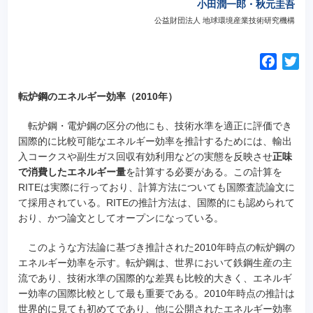
小田潤一郎・秋元圭吾
公益財団法人 地球環境産業技術研究機構
F
T
a
w
c
i
転炉鋼のエネルギー効率（2010年）
e
t
転炉鋼・電炉鋼の区分の他にも、技術水準を適正に評価でき
b
t
国際的に比較可能なエネルギー効率を推計するためには、輸出
o
e
入コークスや副生ガス回収有効利用などの実態を反映させ
正味
o
r
で消費したエネルギー量
を計算する必要がある。この計算を
k
RITEは実際に行っており、計算方法についても国際査読論文に
て採用されている。RITEの推計方法は、国際的にも認められて
おり、かつ論文としてオープンになっている。
このような方法論に基づき推計された2010年時点の転炉鋼の
エネルギー効率を示す。転炉鋼は、世界において鉄鋼生産の主
流であり、技術水準の国際的な差異も比較的大きく、エネルギ
ー効率の国際比較として最も重要である。2010年時点の推計は
世界的に見ても初めてであり、他に公開されたエネルギー効率