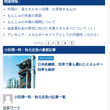
関連情報：
中国の「省エネルギー目標」が意味するもの
もんじゅの失敗の原因
もんじゅの今後の展開について
低炭素社会の実現に向けた水素エネルギーについて（１）
アンモニア：エネルギーキャリアとしての可能性（その２）
ページ:
1
2
3
4
5
小田潤一郎・秋元圭吾の最新記事
2012/10/25
日本鉄鋼業、世界で最も優れたエネルギー
効率を維持
小田潤一郎・秋元圭吾の記事一覧
注目ワード