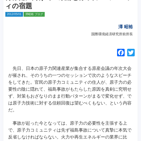
ィの宿題
2012/05/01
澤昭裕 ブログ
澤 昭裕
国際環境経済研究所前所長
F
T
a
w
c
i
先日、日本の原子力関連産業が集合する原産会議の年次大会
e
t
が催され、そのうちの一つのセッションで次のようなスピーチ
をしてきた。官民の原子力コミュニティの住人が、原子力の必
b
t
要性の陰に隠れて、福島事故がもたらした原因を真剣に究明せ
o
e
ず、対策もおざなりのまま行動パターンがまるで変化せず、で
o
r
は原子力技術に対する信頼回復は望むべくもない、という内容
k
だ。
事故が起った今となっては、原子力の必要性を主張する上
で、原子力コミュニティは先ず福島事故について真摯に本気で
反省しなければならない。火力や再生エネルギーの業界に比