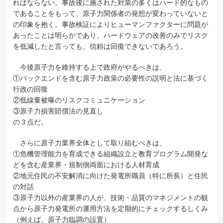
ればならない。事故後に施された対策の多くはハード的なもの
であることをもって、原子力関係者の発想が変わっていないと
の印象を抱く。事故検証によりヒューマンファクターに問題が
あったことは明らかであり、ハードウェアの改善のみでリスク
を低減したと言っても、信頼は回復できないであろう。
今後原子力を維持する上で政府がやるべきは、
①バックエンドを含む原子力政策の必要性の説明と法に基づく
行政の回復
②低線量被曝のリスクコミュニケーション
③原子力損害賠償法の見直し
の３点だ。
さらに原子力業界全体として取り組むべきは、
①危機管理能力を育成できる組織設立と教育プログラム開発な
どを含む産業界・規制側両面における人材育成
②地元住民の不安解消に向けた発電所職員（特に所長）と住民
の対話
③原子力以外の産業界の人が、技術・品質のマネジメントの観
点から原子力発電所の運用方法を定期的にチェックするしくみ
（例えば、原子力臨調の設置）