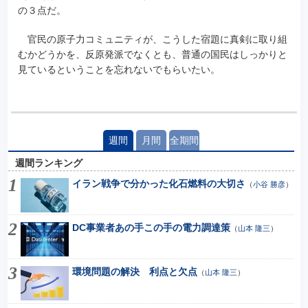
の３点だ。
官民の原子力コミュニティが、こうした宿題に真剣に取り組
むかどうかを、反原発派でなくとも、普通の国民はしっかりと
見ているということを忘れないでもらいたい。
週間
月間
全期間
週間ランキング
イラン戦争で分かった化石燃料の大切さ
（
小谷 勝彦
）
DC事業者あの手この手の電力調達策
（
山本 隆三
）
環境問題の解決 利点と欠点
（
山本 隆三
）