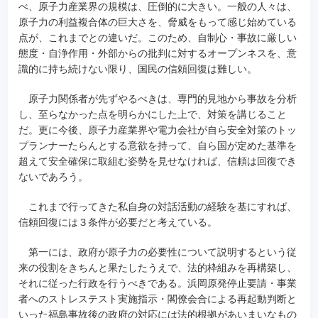
べ、原子力産業界の規模は、圧倒的に大きい。一般の人々は、
原子力の利益複合体の巨大さを、脅威をもって感じ始めている
点が、これまでとの違いだ。このため、自制心・事故に厳しい
態度・自浄作用・外部からの批判に対するオープンネスを、意
識的に持ち続けない限り、国民の信頼回復は難しい。
原子力関係者が先ずやるべきは、専門的見地から事故を分析
し、至らなかった点を明らかにした上で、対策を講じること
だ。更に今後、原子力産業界や電力会社が自ら安全対策のトッ
プランナーたらんとする意欲を持って、自ら国が定めた基準を
超えて安全確保に取組む姿勢を見せなければ、信頼は回復でき
ないであろう。
これまで行ってきた私自身の対話活動の経験を基にすれば、
信頼回復には３条件が必要だと考えている。
第一には、政府が原子力の必要性について説明するという従
来の役割をきちんと果たしたうえで、法的枠組みを再構築し、
それに従った行政を行うべきである。浜岡原発停止要請・事業
者へのストレステスト実施指示・閣僚会合による再起動判断と
いった福島事故後の政府の対応には法的根拠があいまいなもの