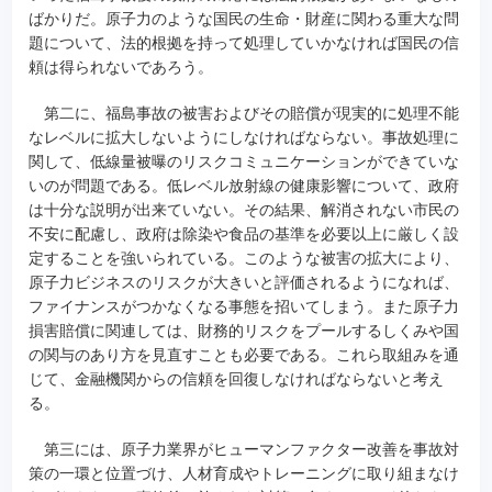
ばかりだ。原子力のような国民の生命・財産に関わる重大な問
題について、法的根拠を持って処理していかなければ国民の信
頼は得られないであろう。
第二に、福島事故の被害およびその賠償が現実的に処理不能
なレベルに拡大しないようにしなければならない。事故処理に
関して、低線量被曝のリスクコミュニケーションができていな
いのが問題である。低レベル放射線の健康影響について、政府
は十分な説明が出来ていない。その結果、解消されない市民の
不安に配慮し、政府は除染や食品の基準を必要以上に厳しく設
定することを強いられている。このような被害の拡大により、
原子力ビジネスのリスクが大きいと評価されるようになれば、
ファイナンスがつかなくなる事態を招いてしまう。また原子力
損害賠償に関連しては、財務的リスクをプールするしくみや国
の関与のあり方を見直すことも必要である。これら取組みを通
じて、金融機関からの信頼を回復しなければならないと考え
る。
第三には、原子力業界がヒューマンファクター改善を事故対
策の一環と位置づけ、人材育成やトレーニングに取り組まなけ