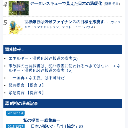
データレスキューで見えた日本の温暖化
（
堅田 元喜
）
世界銀行は気候ファイナンスの目標を撤廃す...
（
ヴィジ
ャヤ・ラマチャンドラン、テッド・ノードハウス
）
関連情報：
エネルギー・温暖化関連報道の虚実(1)
事故調の公開調書は、犯罪捜査に使われるべきではない－エネ
ルギー・温暖化関連報道の虚実（5）
「一国再エネ主義」は不可能だ
緊急提言 【提言３】
緊急提言 【提言６】
澤 昭裕の最新記事
2016/01/04
私の提言 ―総集編―
日本が築いた「パリ協定」の
2015/12/17