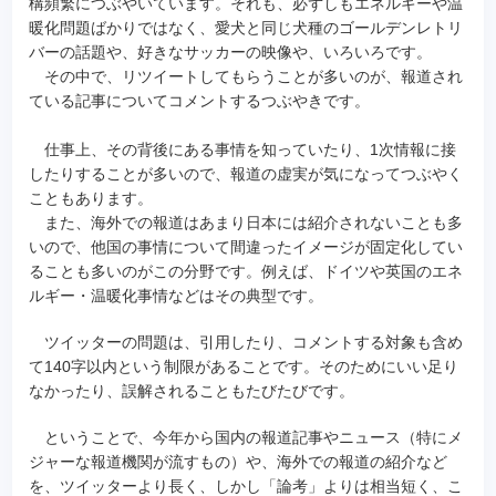
構頻繁につぶやいています。それも、必ずしもエネルギーや温
暖化問題ばかりではなく、愛犬と同じ犬種のゴールデンレトリ
バーの話題や、好きなサッカーの映像や、いろいろです。
その中で、リツイートしてもらうことが多いのが、報道され
ている記事についてコメントするつぶやきです。
仕事上、その背後にある事情を知っていたり、1次情報に接
したりすることが多いので、報道の虚実が気になってつぶやく
こともあります。
また、海外での報道はあまり日本には紹介されないことも多
いので、他国の事情について間違ったイメージが固定化してい
ることも多いのがこの分野です。例えば、ドイツや英国のエネ
ルギー・温暖化事情などはその典型です。
ツイッターの問題は、引用したり、コメントする対象も含め
て140字以内という制限があることです。そのためにいい足り
なかったり、誤解されることもたびたびです。
ということで、今年から国内の報道記事やニュース（特にメ
ジャーな報道機関が流すもの）や、海外での報道の紹介など
を、ツイッターより長く、しかし「論考」よりは相当短く、こ