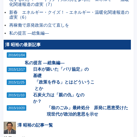
化関連報道の虚実（7）
新春 エネルギー・クイズ！－エネルギー・温暖化関連報道の
虚実（6）
再稼働で原発政策の立て直しを
私の提言 ―総集編―
澤 昭裕の最新記事
2016/01/04
私の提言 ―総集編―
日本が築いた「パリ協定」の
2015/12/17
基礎
「政策を作る」とはどういうこ
2015/11/25
とか
石炭火力は「親の仇」なの
2015/11/10
か？
「核のごみ」最終処分 原発に恩恵受けた
2015/10/20
現世代が政治的意思を示せ
澤 昭裕の記事一覧