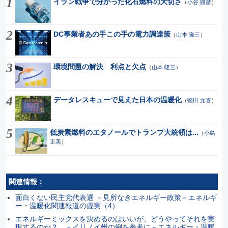
イラン戦争で分かった化石燃料の大切さ
（
小谷 勝彦
）
DC事業者あの手この手の電力調達策
（
山本 隆三
）
環境問題の解決 利点と欠点
（
山本 隆三
）
データレスキューで見えた日本の温暖化
（
堅田 元喜
）
低炭素燃料のエタノールでトランプ大統領は...
（
小島
正美
）
関連情報：
面白くない民主党代表選 －見所なきエネルギー政策－エネルギ
ー・温暖化関連報道の虚実（4）
エネルギーミックスを決めるのはいいが、どうやってそれを実
現するのか？ －イリノイ州の例を参考に－エネルギー・温暖