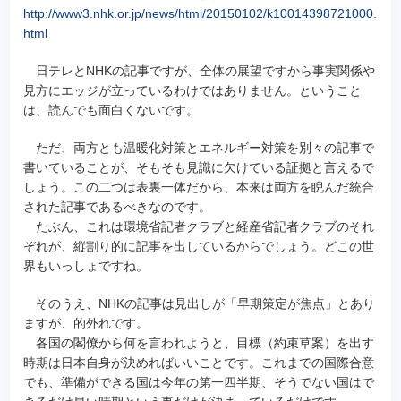
http://www3.nhk.or.jp/news/html/20150102/k10014398721000.
html
日テレとNHKの記事ですが、全体の展望ですから事実関係や
見方にエッジが立っているわけではありません。ということ
は、読んでも面白くないです。
ただ、両方とも温暖化対策とエネルギー対策を別々の記事で
書いていることが、そもそも見識に欠けている証拠と言えるで
しょう。この二つは表裏一体だから、本来は両方を睨んだ統合
された記事であるべきなのです。
たぶん、これは環境省記者クラブと経産省記者クラブのそれ
ぞれが、縦割り的に記事を出しているからでしょう。どこの世
界もいっしょですね。
そのうえ、NHKの記事は見出しが「早期策定が焦点」とあり
ますが、的外れです。
各国の閣僚から何を言われようと、目標（約束草案）を出す
時期は日本自身が決めればいいことです。これまでの国際合意
でも、準備ができる国は今年の第一四半期、そうでない国はで