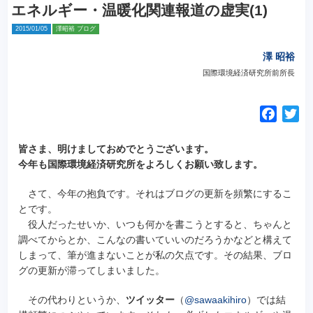
エネルギー・温暖化関連報道の虚実(1)
2015/01/05
澤昭裕 ブログ
澤 昭裕
国際環境経済研究所前所長
F
T
a
w
c
i
皆さま、明けましておめでとうございます。
e
t
今年も国際環境経済研究所をよろしくお願い致します。
b
t
さて、今年の抱負です。それはブログの更新を頻繁にするこ
o
e
とです。
o
r
役人だったせいか、いつも何かを書こうとすると、ちゃんと
k
調べてからとか、こんなの書いていいのだろうかなどと構えて
しまって、筆が進まないことが私の欠点です。その結果、ブロ
グの更新が滞ってしまいました。
その代わりというか、
ツイッター
（
@sawaakihiro
）では結