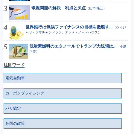
環境問題の解決 利点と欠点
（
山本 隆三
）
世界銀行は気候ファイナンスの目標を撤廃す...
（
ヴィジ
ャヤ・ラマチャンドラン、テッド・ノードハウス
）
低炭素燃料のエタノールでトランプ大統領は...
（
小島
正美
）
注目ワード
電気自動車
カーボンプライシング
パリ協定
各国の政策