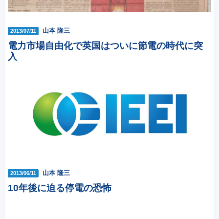
山本 隆三
2013/07/11
電力市場自由化で英国はついに節電の時代に突
入
山本 隆三
2013/06/11
10年後に迫る停電の恐怖