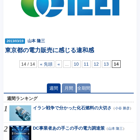
山本 隆三
2013/03/19
東京都の電力販売に感じる違和感
14 / 14
« 先頭
«
...
10
11
12
13
14
週間
月間
全期間
週間ランキング
イラン戦争で分かった化石燃料の大切さ
（
小谷 勝彦
）
DC事業者あの手この手の電力調達策
（
山本 隆三
）