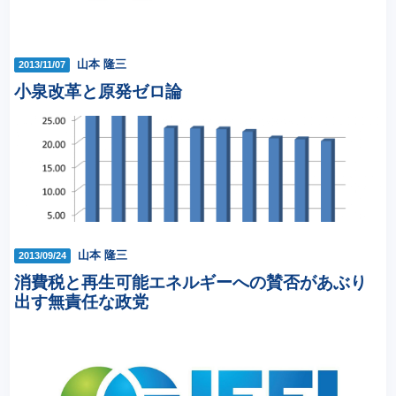
山本 隆三
2013/11/07
小泉改革と原発ゼロ論
山本 隆三
2013/09/24
消費税と再生可能エネルギーへの賛否があぶり
出す無責任な政党