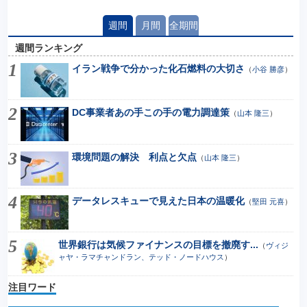
週間
月間
全期間
週間ランキング
イラン戦争で分かった化石燃料の大切さ
（
小谷 勝彦
）
DC事業者あの手この手の電力調達策
（
山本 隆三
）
環境問題の解決 利点と欠点
（
山本 隆三
）
データレスキューで見えた日本の温暖化
（
堅田 元喜
）
世界銀行は気候ファイナンスの目標を撤廃す...
（
ヴィジ
ャヤ・ラマチャンドラン、テッド・ノードハウス
）
注目ワード