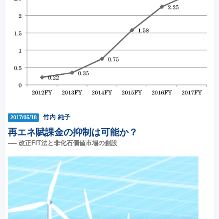
竹内 純子
2017/05/18
再エネ賦課金の抑制は可能か？
── 改正FIT法と非化石価値市場の創設