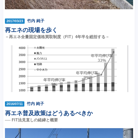
竹内 純子
2017/03/23
再エネの現場を歩く
－再エネ全量固定価格買取制度（FIT）4年半を総括する－
竹内 純子
2016/07/11
再エネ普及政策はどうあるべきか
── FIT法見直しの経緯と概要