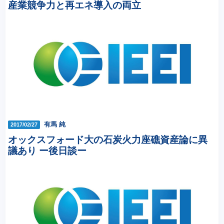
産業競争力と再エネ導入の両立
有馬 純
2017/02/27
オックスフォード大の石炭火力座礁資産論に異
議あり ー後日談ー