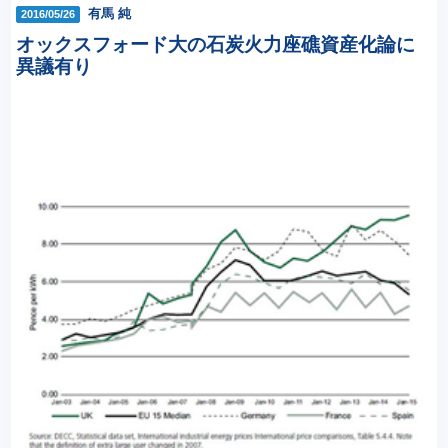
有馬 純
2016/05/26
オックスフォード大の石炭火力座礁資産化論に
異議有り