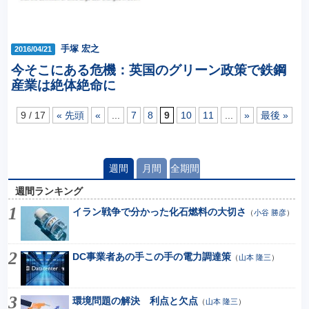
手塚 宏之
2016/04/21
今そこにある危機：英国のグリーン政策で鉄鋼
産業は絶体絶命に
9 / 17
« 先頭
«
...
7
8
9
10
11
...
»
最後 »
週間
月間
全期間
週間ランキング
イラン戦争で分かった化石燃料の大切さ
（
小谷 勝彦
）
DC事業者あの手この手の電力調達策
（
山本 隆三
）
環境問題の解決 利点と欠点
（
山本 隆三
）