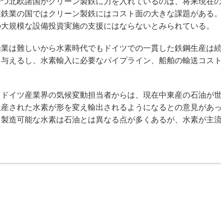
つ北欧諸国がグリーン製鉄に力を入れているのは、将来現在
製鉄業の国ではクリーン製鉄にはコスト面の大きな課題がある
の大規模な設備投資実施の支援にはならないとみられている。
業は難しいから水素時代でもドイツでの一貫した鉄鋼生産は
を与えるし、水素輸入に必要なパイプライン、船舶の輸送コス
。
ドイツ産業界の気候変動担当者からは、現在中東産の石油が
生産された水素が形を変え輸出されるようになるとの意見があ
も製造可能な水素は石油とは異なる点が多くあるが、水素が主