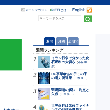
English
メールマガジン
IEEIとは
週間
月間
全期間
週間ランキング
イラン戦争で分かった化
石燃料の大切さ
（
小谷 勝
彦
）
DC事業者あの手この手
の電力調達策
（
山本 隆三
）
環境問題の解決 利点と
欠点
（
山本 隆三
）
世界銀行は気候ファイナ
ンスの目標を撤廃す...