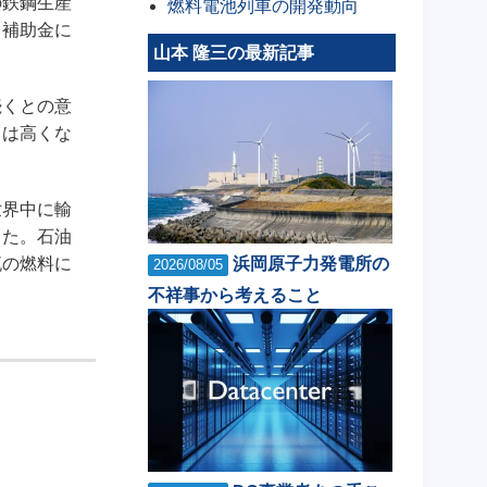
の鉄鋼生産
燃料電池列車の開発動向
。補助金に
山本 隆三の最新記事
続くとの意
トは高くな
世界中に輸
った。石油
浜岡原子力発電所の
流の燃料に
2026/08/05
不祥事から考えること