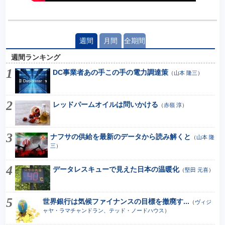
週間
月間
全期間
週間ランキング
DC事業者あの手この手の電力調達策
（
山本 隆三
）
レッドパームオイルは問いかける
（
赤嶺 淳
）
ナフサの供給を最新のデータから読み解くと
（
山本 隆
三
）
データレスキューで見えた日本の温暖化
（
堅田 元喜
）
世界銀行は気候ファイナンスの目標を撤廃す...
（
ヴィジ
ャヤ・ラマチャンドラン、テッド・ノードハウス
）