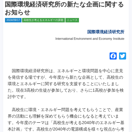
国際環境経済研究所の新たな企画に関する
お知らせ
2024/09/17
高校生が考えるエネルギーの課題
ニュース
国際環境経済研究所
International Environment and Economy Institute
F
T
a
w
c
i
国際環境経済研究所は、エネルギーと環境問題を中心に意見
e
t
を発信する場ですが、今年度から新たな企画として、高校生の
環境とエネルギーに関する研究を支援することにいたしまし
b
t
た。現在3高校の生徒が参加しており、さらに1高校が参加を検
o
e
討中です。
o
r
k
高校生に環境・エネルギー問題を考えてもらうことで、産業
界の活動にも理解を深めてもらう機会にもなると考えていま
す。今年度のテーマは「高校生が考える2040年のエネルギー基
本計画」です。高校生が2040年の電源構成を様々な視点から考