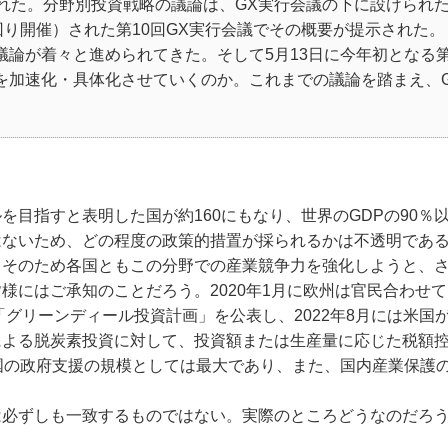
れた。分野別投資戦略の議論は、GX実行会議の下に設けられ
回り開催）された第10回GX実行会議でその概要が提示された。
論が着々と進められてきた。そして5月13日に今年初となる第
を加速化・具体化させていくのか。これまでの議論を踏まえ、
目指すと表明した国が約160にもなり、世界のGDPの90％
ないため、どの程度の政策的措置が採られるかは不透明である
。そのため各国ともこの分野での産業競争力を強化しようと、
にはご承知のことだろう。2020年1月に欧州は官民合わせて
「グリーンディール投資計画」を公表し、2022年8月には米国
による脱炭素投資に対して、投資額または生産量に応じた税額
国の政府支援の規模としては最大であり、また、国内産業保護
必ずしも一致するものではない。実際のところどうなのだろ