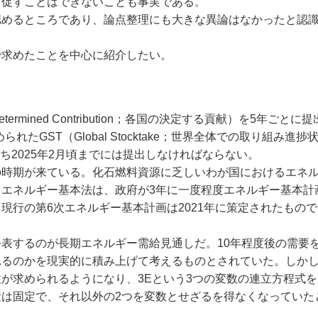
を促すことはできないことも事実である。
めるところであり、論点整理にも大きな異論はなかったと認
求めたことを中心に紹介したい。
termined Contribution；各国の決定する貢献）を5年ごと
たGST（Global Stocktake；世界全体での取り組み進捗
ち2025年2月頃までには提出しなければならない。
時期が来ている。化石燃料資源に乏しいわが国におけるエネ
エネルギー基本法は、政府が3年に一度程度エネルギー基本計
現行の第6次エネルギー基本計画は2021年に策定されたもの
表するのが長期エネルギー需給見通しだ。10年程度後の需要
れるのかを現実的に積み上げて考えるものとされていた。しか
が求められるようになり、3Eという3つの変数の連立方程式
は固定で、それ以外の2つを変数とせざるを得なくなっていた