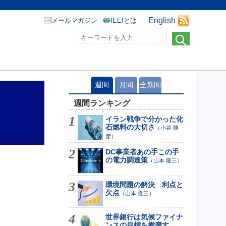
English
メールマガジン
IEEIとは
週間
月間
全期間
週間ランキング
イラン戦争で分かった化
石燃料の大切さ
（
小谷 勝
彦
）
DC事業者あの手この手
の電力調達策
（
山本 隆三
）
環境問題の解決 利点と
欠点
（
山本 隆三
）
世界銀行は気候ファイナ
ンスの目標を撤廃す...