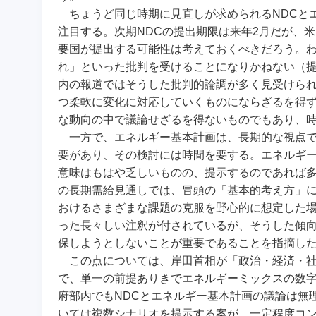
ちょうど同じ時期に見直しが求められるNDCと
注目する。次期NDCの提出期限は来年2月だが、
要国が提出する可能性は考えておくべきだろう。わ
れ」といった批判を受けることになりかねない（
内の報道ではそうした批判的論調が多く見受けられ
つ柔軟に変化に対応していくものにならざるを得ず
な動向の中で議論せざるを得ないものでもあり、
一方で、エネルギー基本計画は、長期的な視点で
要があり、その検討には時間を要する。エネルギー
意味はもはや乏しいものの、提示するのであれば
の長期需給見通しでは、冒頭の「基本的考え方」
おけるさまざまな課題の克服を野心的に想定した
った長々しい注釈が付されているが、そうした傾向
保しようとしないことが重要であることを指摘し
この点については、岸田首相が「政治・経済・社
で、単一の前提ありきでエネルギーミックスの数
府部内でもNDCとエネルギー基本計画の議論は無
いては複数シナリオを提示する案が、一定程度コ