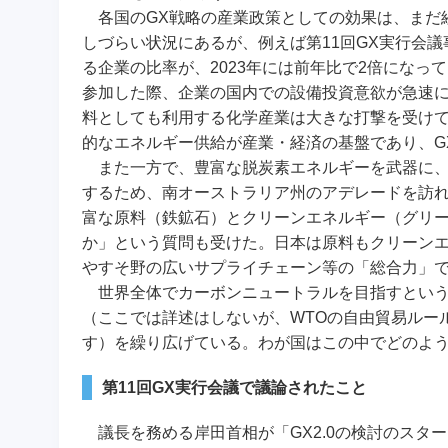
各国のGX戦略の産業政策としての効果は、まだ
しづらい状況にあるが、例えば第11回GX実行会
る企業の比率が、2023年には前年比で2倍にな
参加した際、企業の国内での設備投資意欲が急速
料としても利用する化学産業は大きな打撃を受け
的なエネルギー供給が産業・経済の基盤であり、G
また一方で、豊富な脱炭素エネルギーを武器に、
するため、南オーストラリア州のアデレードを訪
富な原料（鉄鉱石）とクリーンエネルギー（グリ
か」という質問も受けた。日本は原料もクリーン
やすそ野の広いサプライチェーン等の「総合力」
世界全体でカーボンニュートラルを目指すという
（ここでは詳述はしないが、WTOの自由貿易ルー
す）を繰り広げている。わが国はこの中でどのよ
第11回GX実行会議で議論されたこと
議長を務める岸田首相が「GX2.0の検討のスタ