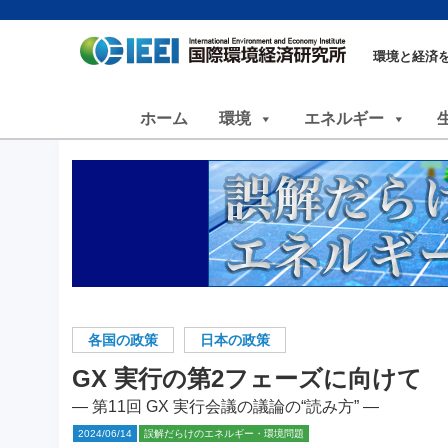
環境と経済
ホーム
環境
エネルギー
各国の政策
日本の政策
GX 実行の第2フェーズに向けて
― 第11回 GX 実行会議の議論の“読み方” ―
2024/06/14
誤解だらけのエネルギー・環境問題