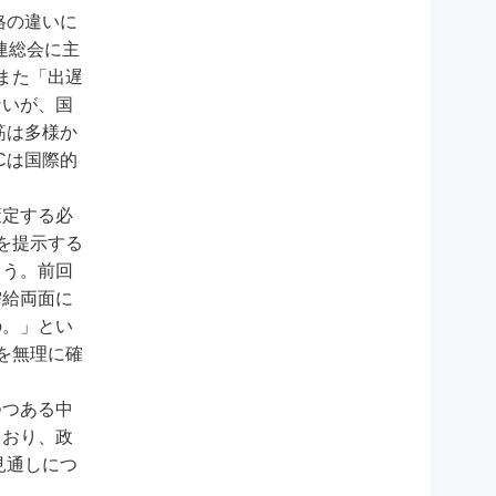
格の違いに
連総会に主
また「出遅
ないが、国
筋は多様か
Cは国際的
策定する必
を提示する
ろう。前回
需給両面に
の。」とい
を無理に確
つつある中
ており、政
見通しにつ