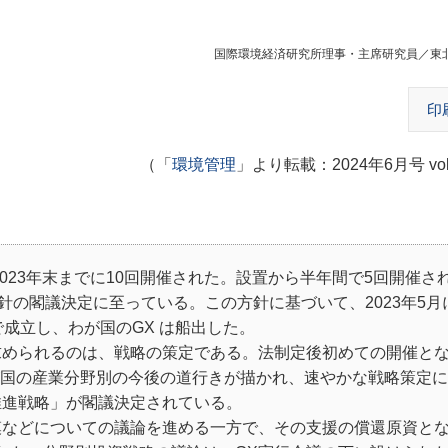
国際環境経済研究所理事・主席研究員／東
印
（「
環境管理
」より転載：2024年6月号 vol.
023年末までに10回開催された。設置から半年間で5回開催され、
針の閣議決定に至っている。この方針に基づいて、2023年5月
で成立し、わが国のGX は船出した。
められるのは、戦略の策定である。法制定後初めての開催とな
が国の産業分野別の今後の道行きが描かれ、速やかな戦略策定
推進戦略」が閣議決定されている。
などについての議論を進める一方で、その支援の償還原資と