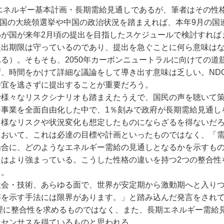
エネルギー基本計画・長期需給見通しであるが、筆者はその性
米国の大統領選挙や中国の政治状況を踏まえれば、本年9月の国
が国が来年2月頃の提出を目指したスケジュールで検討すれば
提出期限は守っているのであり、提出を急ぐことに何ら意味は
る）。そもそも、2050年カーボンニュートラルに向けての道
、時間をかけて詳細な議論をして導き出す意味は乏しい。ND
時宜を逃さずに提出することが重要だろう。
様々なリスクシナリオも踏まえたうえで、国民の声を聴いて
事業を全面自由化した中で、1％刻みで政府が長期需給見通し
多様なリスクや状況変化も想定したものにならざるを得ないだ
において、これは必達の目標や計画といったものではなく、「
場合に、どのようなエネルギー需給の見通しとなるかを示すも
はより強まっている。こうした性格の違いを持つ2つの整合性
た。
会・技術、あらゆる面で、世界が安定期から激動期へと入り
字を示す手法には限界があります。」と踏み込んだ発言をされ
理に整合性を求めるものではなく、また、長期エネルギー需給
ンセンサスを得ているものと思われる。