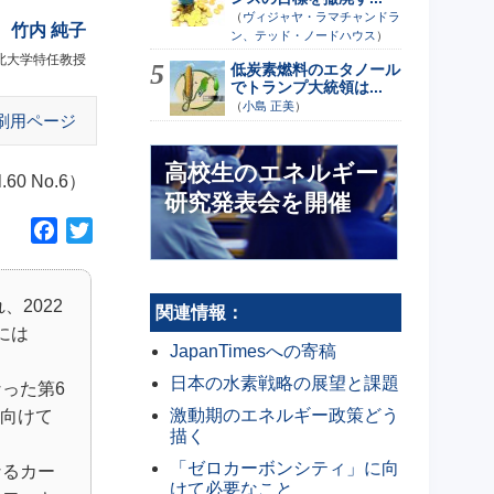
（
ヴィジャヤ・ラマチャンドラ
竹内 純子
ン、テッド・ノードハウス
）
北大学特任教授
低炭素燃料のエタノール
でトランプ大統領は...
（
小島 正美
）
刷用ページ
高校生のエネルギー
60 No.6）
研究発表会を開催
F
T
a
w
c
i
2022
e
t
関連情報：
には
b
t
JapanTimesへの寄稿
o
e
日本の水素戦略の展望と課題
った第6
o
r
激動期のエネルギー政策どう
k
に向けて
描く
「ゼロカーボンシティ」に向
なるカー
けて必要なこと