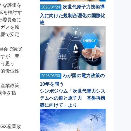
的な評価を
次世代原子力技術導
2026/04/24
転を検討す
入に向けた規制合理化の国際比
行委員会に
較
然ガスを原
低廉で安定
員会で講演
指すが、豊
どう思う
術的優位性
わが国の電力政策の
2026/03/30
10年を問う
き産業政策
シンポジウム「次世代電力シス
競争を指
テムへの道と原子力 基盤再構
築に向けて」より
GX産業政