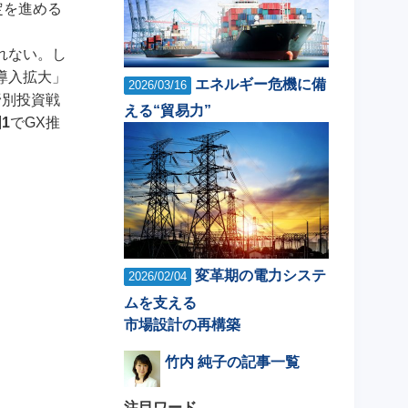
定を進める
れない。し
導入拡大」
エネルギー危機に備
2026/03/16
野別投資戦
える“貿易力”
1
でGX推
変革期の電力システ
2026/02/04
ムを支える
市場設計の再構築
竹内 純子の記事一覧
注目ワード