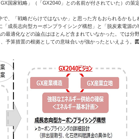
X国家戦略」（「GX2040」との名前が付されていた）の策
中で、「戦略だらけではないか」と思った方もおられるかもし
に「成長志向型カーボンプライシング構想」と「脱炭素電源の
地の最適化などの論点はほとんど含まれていなかった。では分
り、予算措置の根拠としての意味合いが強かったといえよう。
図