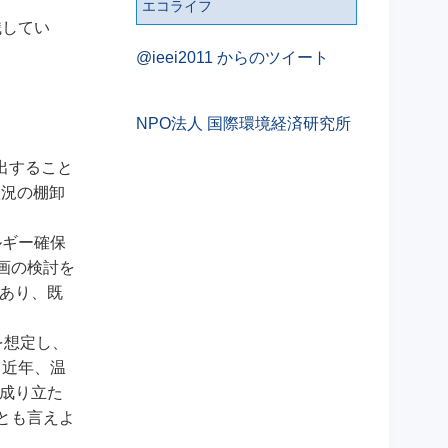
エコライフ
識してい
@ieei2011 からのツイート
NPO法人 国際環境経済研究所
に提出すること
状況の棚卸
ルギー確保
画の検討を
であり、既
を想定し、
し近年、温
を成り立た
とも言えよ