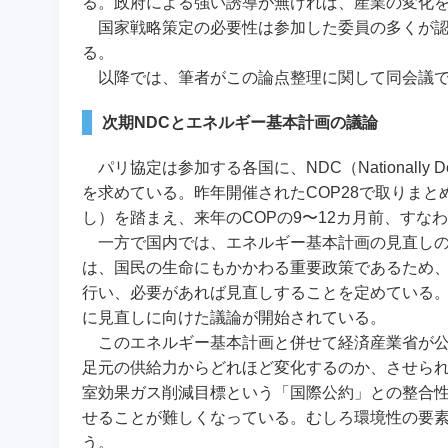
る。政府による強い誘導が無ければ、産業の変化
国家戦略策定の必要性は参加した委員の多くが認
る。
以降では、筆者がこの論点整理に関して同会議で
次期NDCとエネルギー基本計画の議論
パリ協定は参加する各国に、NDC（Nationally De
を求めている。昨年開催されたCOP28で取りまとめられ
し）を踏まえ、来年のCOPの9〜12カ月前、すなわ
一方で国内では、エネルギー基本計画の見直しの
は、国民の生命にもかかわる重要政策であるため、
行い、必要があれば見直しすることを定めている。
に見直しに向けた議論が開始されている。
このエネルギー基本計画と併せて経済産業省が公
足元の供給力からどれほど変化するのか、させら
室効果ガス削減目標という「国際公約」との整合性
せることが難しくなっている。むしろ環境性の要素
う。