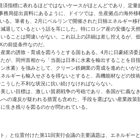
経済指標に表れるほどではないケースがほとんどであり、定量
議事務局提出資料にあるように、ドイツでは、生産拠点の海外移
っている。筆者も、2月にベルリンで開催された日独エネルギー移
に減退しているという話を耳にした。特にロシア産の安価な天
ていることは間違いがない。これ以上の詳細は差し控えるが、
Xの前提条件なのだ。
産業の誘致・育成を図ろうとする国もある。4月に日豪経済委
れたが、同州首相から「当面は日本に水素を輸出することを目
ーン水素）を強みとして、クリーン鉄鋼業の育成を進めたいが
エネルギーも輸入せざるを得ないとすると、高機能材などの技
でこうした不利な状況に抗い続けなければならない。
美しい目標は、激しい貿易戦争の号砲であり、各国が仁義な
ルへの違反が疑われる措置も含めた、手段を選ばない産業政策
うに生き残りを図るのかが問われている。
ート」と位置付けた第11回実行会議の主要議題は、エネルギーと