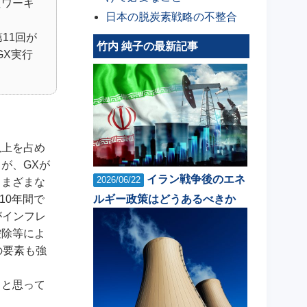
たワーキ
日本の脱炭素戦略の不整合
11回が
竹内 純子の最新記事
GX実行
以上を占め
が、GXが
イラン戦争後のエネ
2026/06/22
さまざまな
10年間で
ルギー政策はどうあるべきか
がインフレ
控除等によ
の要素も強
うと思って