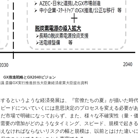
 GX推進戦略とGX2040ビジョン
会議 斎藤GX実行推進担当大臣兼経済産業大臣提出資料
するというような経済発展は、『官僚たちの夏』が描いた時
スピードについていくには意思決定のプロセスを変える必要が
まだ市場で明確になっておらず、また、様々な不確実性（量・
力需要の増加がどのようなタイミング、スピード、規模で起き
備えなければならないリスクの幅と規模は、以前とはけた違い