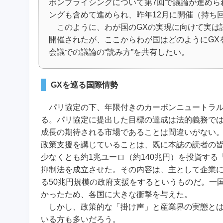
ボンプライシングについて第7回で議論が進めら
ングも含めて進められ、昨年12月に開催（持ち
このように、わが国のGXの実現に向けて実は議
開催されたが、ここからわが国はどのようにGX
会議での議論の“読み方”を共有したい。
GXを巡る国際情勢
パリ協定の下、年限付きのカーボンニュートラルを
る。パリ協定に提出した目標の達成は法的義務では
成長の期待される市場であることは間違いがない
政策支援を講じていることは、既に本誌の読者の皆様
少なくとも約1兆ユーロ（約140兆円）を投資する
抑制法を成立させた。その内容は、主として企業
る50兆円規模の政府支援をするというものだ。一
かったため、各国に大きな衝撃を与えた。
しかし、政策的な「掛け声」と産業界の実態とは
いる方も多いだろう。