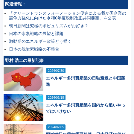
関連情報：
「グリーントランスフォーメーション促進による我が国企業の
競争力強化に向けた令和6年度税制改正共同要望」を公表
朝日新聞は究極のポピュリズムがお好き？
日本の水素戦略の展望と課題
激動期のエネルギー政策どう描く
日本の脱炭素戦略の不整合
野村 浩二の最新記事
2024/07/30
エネルギー多消費産業の日独衰退と中国躍
進
2024/03/18
エネルギー多消費産業を国内から追いやっ
てはいけない
2024/02/05