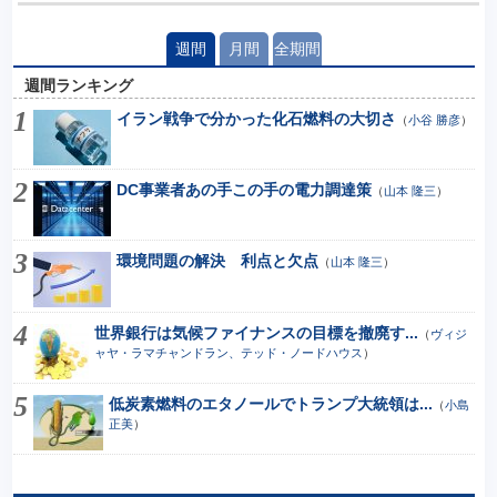
週間
月間
全期間
週間ランキング
イラン戦争で分かった化石燃料の大切さ
（
小谷 勝彦
）
DC事業者あの手この手の電力調達策
（
山本 隆三
）
環境問題の解決 利点と欠点
（
山本 隆三
）
世界銀行は気候ファイナンスの目標を撤廃す...
（
ヴィジ
ャヤ・ラマチャンドラン、テッド・ノードハウス
）
低炭素燃料のエタノールでトランプ大統領は...
（
小島
正美
）