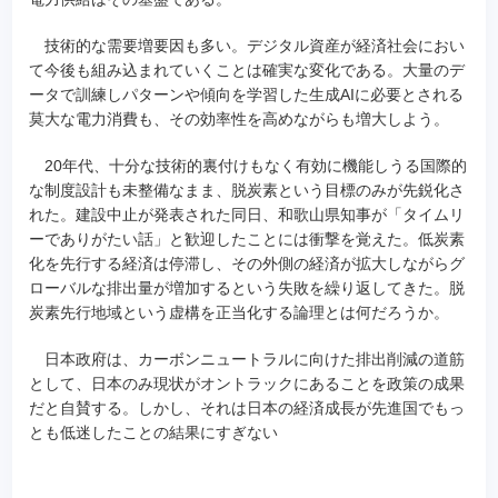
技術的な需要増要因も多い。デジタル資産が経済社会におい
て今後も組み込まれていくことは確実な変化である。大量のデ
ータで訓練しパターンや傾向を学習した生成AIに必要とされる
莫大な電力消費も、その効率性を高めながらも増大しよう。
20年代、十分な技術的裏付けもなく有効に機能しうる国際的
な制度設計も未整備なまま、脱炭素という目標のみが先鋭化さ
れた。建設中止が発表された同日、和歌山県知事が「タイムリ
ーでありがたい話」と歓迎したことには衝撃を覚えた。低炭素
化を先行する経済は停滞し、その外側の経済が拡大しながらグ
ローバルな排出量が増加するという失敗を繰り返してきた。脱
炭素先行地域という虚構を正当化する論理とは何だろうか。
日本政府は、カーボンニュートラルに向けた排出削減の道筋
として、日本のみ現状がオントラックにあることを政策の成果
だと自賛する。しかし、それは日本の経済成長が先進国でもっ
とも低迷したことの結果にすぎない