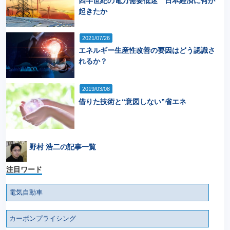
四半世紀の電力需要低迷 日本経済に何が
起きたか
2021/07/26
エネルギー生産性改善の要因はどう認識さ
れるか？
2019/03/08
借りた技術と“意図しない”省エネ
野村 浩二の記事一覧
注目ワード
電気自動車
カーボンプライシング