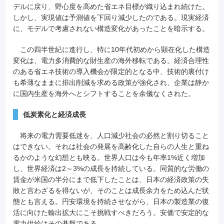
デルに戻り、野心度を高めた省エネ目標が織り込まれ続けた。
しかし、実現値は予測値を下回り減少したのである。現実経済
に、モデルで考慮されない構造変化があったことを暗示する。
この四半世紀に進行し、特に10年代初めから顕在化した構造
変化は、電力多消費的な財生産の海外移転である。経済合理性
のある省エネ技術の導入機会が限定的となる中、技術的裏付け
も希薄なままに排出削減を求める政策が強化され、企業は静か
に国内生産を海外へとシフトすることを余儀なくされた。
低炭素化と経済成長
将来の電力需要低迷を、人口減少社会の必然と割り切ること
はできない。それは社会の発展を高齢化した自らの人生と重ね
るかのような幻想とも映る。世界人口は今も年率1%近く増加
し、世界経済は2～3%の成長を持続している。同質的な労働の
賃金が米国の半分にまで低下したことは、日本の経済政策の失
敗と言わざるを得ないが、そのことは成長余力をため込んだ状
態とも言える。円安環境を持続させながら、日本の製造業の復
活に向けた輸出拡大にこそ挑戦すべきだろう。安価で安定的な
電力供給はその基盤である。