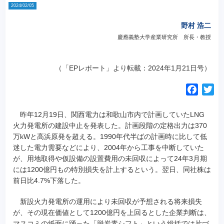
2024/02/05
野村 浩二
慶應義塾大学産業研究所 所長・教授
（「EPレポート」より転載：2024年1月21日号）
F
T
a
w
c
i
昨年12月19日、関西電力は和歌山市内で計画していたLNG
e
t
火力発電所の建設中止を発表した。計画段階の定格出力は370
万kWと高浜原発を超える。1990年代半ばの計画時に比して低
b
t
迷した電力需要などにより、2004年から工事を中断していた
o
e
が、用地取得や仮設備の設置費用の未回収によって24年3月期
o
r
には1200億円もの特別損失を計上するという。翌日、同社株は
k
前日比4.7%下落した。
新設火力発電所の運用により未回収が予想される将来損失
が、その現在価値として1200億円を上回るとした企業判断は、
マスコミの紙面に踊った「脱炭素シフト」という総括では片づ