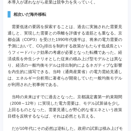
本導入が遅れながら産業は競争力を失っていく。
相次いだ海外移転
需要低迷の要因を探索することは、過去に実施された需要見
通しと、実現した需要との乖離を評価する道筋とも重なる。京
都会議（COP3）を受けた1990年代後半は、将来の電力需要の
予測において、CO
排出を制約する政策がもたらす低成長とい
2
うフィードバック効果の考慮が必要となった転機であった。経
済成長を外生シナリオとした従来の積み上げ型モデルとは異な
り、経済の一般均衡モデルは排出制約によるネガティブな影響
を内生的に描写できる。当時（通商産業省）の電力需給見通し
は、エネルギー分析用に著者らが開発していた一般均衡モデル
が利用された初事例である。
当時の未来はすでに過去となった。京都議定書第一約束期間
（2008～12年）に実現した電力需要は、モデル試算値を少し
上回るものとなった。需要見通しが野心的な省エネという政策
目標を反映するならば、それは必然とも言える。
だが10年代にその必然は逆転した。政府の試算は積み上げモ