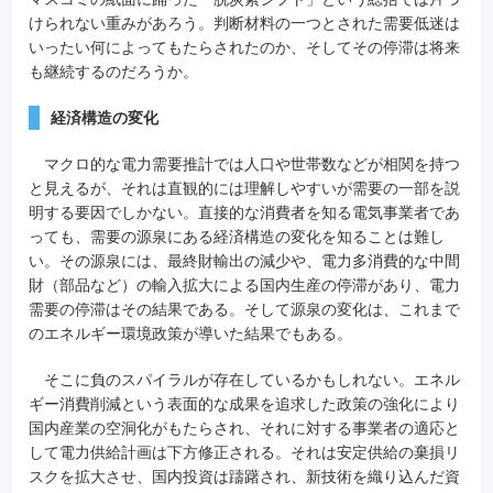
けられない重みがあろう。判断材料の一つとされた需要低迷は
いったい何によってもたらされたのか、そしてその停滞は将来
も継続するのだろうか。
経済構造の変化
マクロ的な電力需要推計では人口や世帯数などが相関を持つ
と見えるが、それは直観的には理解しやすいが需要の一部を説
明する要因でしかない。直接的な消費者を知る電気事業者であ
っても、需要の源泉にある経済構造の変化を知ることは難し
い。その源泉には、最終財輸出の減少や、電力多消費的な中間
財（部品など）の輸入拡大による国内生産の停滞があり、電力
需要の停滞はその結果である。そして源泉の変化は、これまで
のエネルギー環境政策が導いた結果でもある。
そこに負のスパイラルが存在しているかもしれない。エネル
ギー消費削減という表面的な成果を追求した政策の強化により
国内産業の空洞化がもたらされ、それに対する事業者の適応と
して電力供給計画は下方修正される。それは安定供給の棄損リ
スクを拡大させ、国内投資は躊躇され、新技術を織り込んだ資