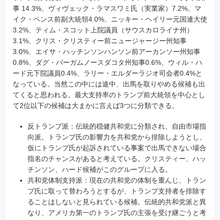
事 14.3%、ヴィヴェック・ラマスワミ氏（実業家）7.2%、マ
イク・ペンス前副大統領4.0%、ニッキー・ヘイリー元国連大使
3.2%、ティム・スコット上院議員（サウスカロライナ州）
3.1%、クリス・クリスティー前ニュージャージー州知事
3.0%、エイサ・ハッチンソンハンソン前アーカンソー州知事
0.8%、ダグ・バーガムノースダコタ州知事0.6%、ウィル・ハ
ード元下院議員0.4%、ラリー・エルダーラジオ司会者0.4%と
なっている。当然この中には途中、出馬を取りやめる候補も出
てくると思われる。最大支持率のトランプ前大統領を中心とし
て2位以下の候補は大まかに言えば3つに分類できる。
反トランプ派：伝統的穏健共和党に分類され、自由市場指
向派。トランプ氏の影響力を共和党から排除しようとし、
仮にトランプ氏が起訴されている事案で出馬できない場合
指名のチャンスがあると考えている。クリスティー、ハッ
チンソン、ハード候補がこのグループに入る。
共和党体制支持派：現在の共和党の体制を重んじ、トラン
プ氏に取って替わろうとするが、トランプ支持者を排除す
ることはしないと見られている候補。伝統的共和党派と異
なり、アメリカ第一のトランプ氏の主張を受け継ごうと考