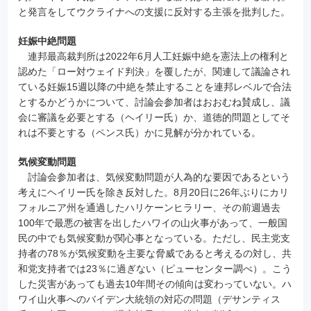
と発言をしてウクライナへの支援に反対する主張を批判した。
妊娠中絶問題
連邦最高裁判所は2022年6月人工妊娠中絶を憲法上の権利と
認めた「ロー対ウェイド判決」を覆したが、関連して議論され
ている妊娠15週以降の中絶を禁止することを連邦レベルで合法
とするかどうかについて、討論会参加者はおおむね賛成し、議
会に審議を必要とする（ヘイリー氏）か、道徳的問題としてそ
れは不要とする（ペンス氏）かに見解が分かれている。
気候変動問題
討論会参加者は、気候変動問題が人為的な要因であるという
考えにヘイリー氏を除き反対した。8月20日に26年ぶりにカリ
フォルニア州を通過したハリケーンヒラリー、その前週過去
100年で最悪の被害を出したハワイの山火事があって、一般国
民の中でも気候変動が関心事となっている。ただし、民主党支
持者の78％が気候変動を主要な脅威であると考えるの対し、共
和党支持者では23％に過ぎない（ピューセンター調べ）。こう
した災害があっても過去10年間その傾向は変わっていない。ハ
ワイ山火事へのバイデン大統領の対応の問題（デサンティス