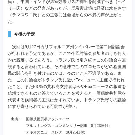
氏）、中国・インドが温室効果ガスの排出を削減すべき（ヘイ
リー氏）などの発言があったが、反炭素政策は経済に水をさす
（ラマスワニ氏）との主張には会場からの不満の声が上がっ
た。
今後の予定
次回は9月27日カリフォルニア州シミバレーで第二回討論会
が行われる予定であるが、ここで今回討論会参加者のうち何人
かは脱落するであろう。トランプ氏は引き続きこの討論会を無
視すると言われている。その意味でこのプロセスがどの程度国
民の関心を引き付けるのかは、今のところ不透明である。ま
た、この討論会がトランプ氏に近いFoxニュース主催で行われ
たこと、また53 %の共和党支持者は今やFoxニュースの報道を
信頼できるものと答えていることを考えると一層穏健共和党を
代表する候補者の主張はかすれていき、トランプ氏寄りの議論
にすり寄せられている可能性が強い。
出典：
国際技術貿易アソシエイツ
ブルッキングス・コンメンタリー記事（8月23日付）
アキオスニュースレター(8月25日付)