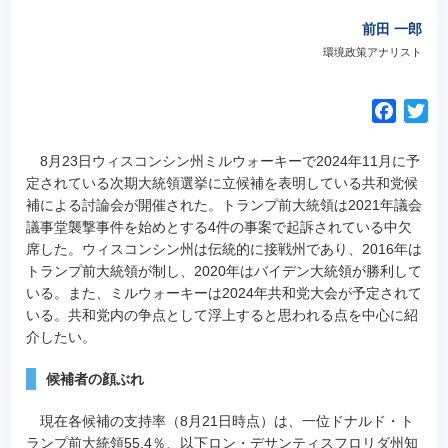
前田 一郎
環境政策アナリスト
F
T
a
w
c
i
8月23日ウィスコンシン州ミルウォーキーで2024年11月に予
e
t
定されている次期大統領選挙に立候補を表明している共和党候
補による討論会が開催された。トランプ前大統領は2021年議会
b
t
議事堂襲撃事件を始めとする4件の事案で起訴されている中欠
o
e
席した。ウィスコンシン州は伝統的に接戦州であり、2016年は
o
r
トランプ前大統領が制し、2020年はバイデン大統領が勝利して
k
いる。また、ミルウォーキーは2024年共和党大会が予定されて
いる。共和党内の争点として浮上すると思われる点を中心に紹
介したい。
候補者の顔ぶれ
現在各候補の支持率（8月21日時点）は、一位ドナルド・ト
ランプ前大統領55.4％、以下ロン・デサンティスフロリダ州知