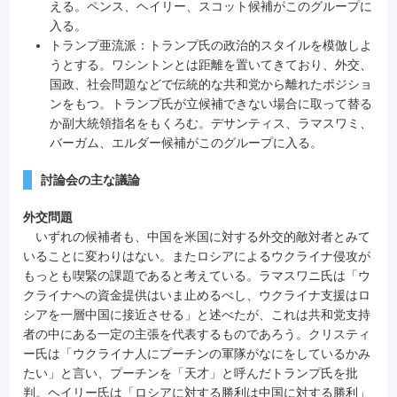
える。ペンス、ヘイリー、スコット候補がこのグループに
入る。
トランプ亜流派：トランプ氏の政治的スタイルを模倣しよ
うとする。ワシントンとは距離を置いてきており、外交、
国政、社会問題などで伝統的な共和党から離れたポジショ
ンをもつ。トランプ氏が立候補できない場合に取って替る
か副大統領指名をもくろむ。デサンティス、ラマスワミ、
バーガム、エルダー候補がこのグループに入る。
討論会の主な議論
外交問題
いずれの候補者も、中国を米国に対する外交的敵対者とみて
いることに変わりはない。またロシアによるウクライナ侵攻が
もっとも喫緊の課題であると考えている。ラマスワニ氏は「ウ
クライナへの資金提供はいま止めるべし、ウクライナ支援はロ
シアを一層中国に接近させる」と述べたが、これは共和党支持
者の中にある一定の主張を代表するものであろう。クリスティ
ー氏は「ウクライナ人にプーチンの軍隊がなにをしているかみ
たい」と言い、プーチンを「天才」と呼んだトランプ氏を批
判。ヘイリー氏は「ロシアに対する勝利は中国に対する勝利」