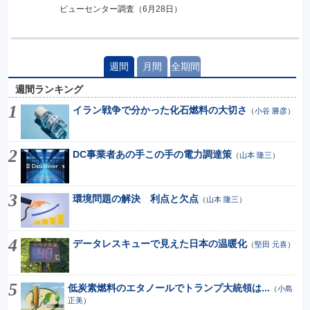
ピューセンター調査（6月28日）
週間
月間
全期間
週間ランキング
イラン戦争で分かった化石燃料の大切さ
（
小谷 勝彦
）
DC事業者あの手この手の電力調達策
（
山本 隆三
）
環境問題の解決 利点と欠点
（
山本 隆三
）
データレスキューで見えた日本の温暖化
（
堅田 元喜
）
低炭素燃料のエタノールでトランプ大統領は...
（
小島
正美
）