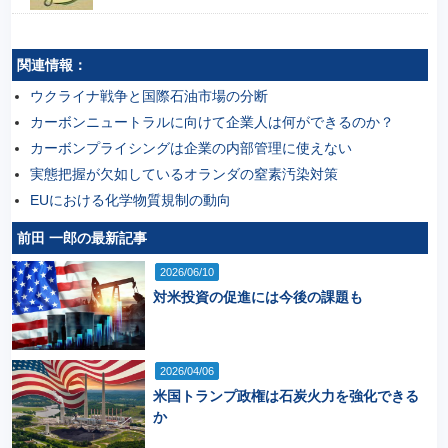
関連情報：
ウクライナ戦争と国際石油市場の分断
カーボンニュートラルに向けて企業人は何ができるのか？
カーボンプライシングは企業の内部管理に使えない
実態把握が欠如しているオランダの窒素汚染対策
EUにおける化学物質規制の動向
前田 一郎の最新記事
2026/06/10
対米投資の促進には今後の課題も
2026/04/06
米国トランプ政権は石炭火力を強化できる
か