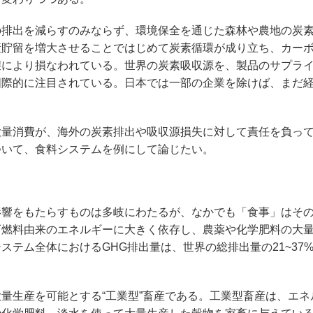
排出を減らすのみならず、環境保全を通じた森林や農地の炭
素貯留を増大させることではじめて炭素循環が成り立ち、カー
壊により損なわれている。世界の炭素吸収源を、製品のサプラ
国際的に注目されている。日本では一部の企業を除けば、まだ
量消費が、海外の炭素排出や吸収源損失に対して責任を負っ
ついて、食料システムを例にして論じたい。
響をもたらすものは多岐にわたるが、なかでも「食事」はそ
石燃料由来のエネルギーに大きく依存し、農薬や化学肥料の大
テム全体におけるGHG排出量は、世界の総排出量の21~37
生産を可能とする“工業型”畜産である。工業型畜産は、エネ