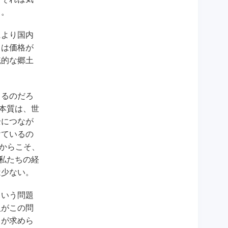
る。
により国内
まは価格が
統的な郷土
きるのだろ
本質は、世
全につなが
けているの
からこそ、
私たちの経
は少ない。
という問題
人がこの問
とが求めら