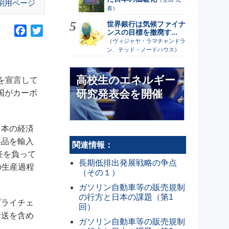
刷用ページ
喜
）
世界銀行は気候ファイナ
F
T
ンスの目標を撤廃す...
（
ヴィジャヤ・ラマチャンドラ
a
w
ン、テッド・ノードハウス
）
c
i
e
t
高校生のエネルギー
b
t
を宣言して
o
e
研究発表会を開催
国がカーボ
o
r
k
日本の経済
製品を輸入
関連情報：
任を負って
長期低排出発展戦略の争点
の生産過程
（その１）
ガソリン自動車等の販売規制
の行方と日本の課題（第1
プライチェ
回）
輸送を含め
ガソリン自動車等の販売規制