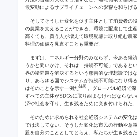
候変動によるサプライチェーンへの影響を和らげ
そしてそうした変化を促す主体として消費者の役
の農業を支えることができる。環境に配慮して生
高くても、買う人が増えて環境配慮に取り組む農
料理の価値を見直すことも重要だ。
まずは、エネルギー分野のみならず、今ある経済
うかと問いかけ、それは「持続不可能」であるとい
界の諸問題を解決するという慈善的な理想論では
り、あらゆる国でシステムが持続不可能になり得
注9)
はそのことを示す一例だ
。グローバル経済で深
すべての主体がSDGsに取り組まなければならな
済や社会を守り、生き残るために突き付けられた
そのために求められる社会経済システムの変化は
では決してない。そうした変化は市民の行動や意
題を自分のこととしてとらえ、私たちが生き残る