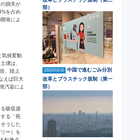
性の損失が
部）
4%を占め
の開発によ
と気候変動
な土壌は、
中国で進むごみ分別
2020/03/16
2倍、陸上
なえば巨大
改革とプラスチック規制（第一
部）
境汚染によ
ける吸収源
乏する「死
、そうした
ダリー）を
る転換点