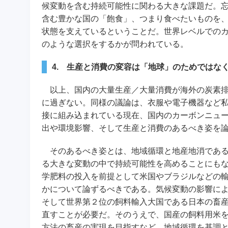
候変動を含む持続可能性に関わる大きな課題だ。
含む豊かな国の「飽食」、つまり食べたいものを
状態を支えているということだ。世界レベルでの
のような選択をするかが問われている。
4. 生産と消費の変容は「地球」のためではな
以上、国内の大量生産／大量消費が海外の炭素排
に過ぎない。同様の議論は、衣服や電子機器など
接に組み込まれている現在、国内のカーボンニュ
出や環境影響、そして生産と消費のあるべき姿を
そのあるべき姿とは、地域循環と地産地消である
る大きな変動の中で持続可能性を高めることにも
学肥料の投入を前提として米国やブラジルなどの
かについて論ずるべきである。気候変動の影響に
そして世界第２位の飼料輸入大国である日本の畜
直すことが必要だ。そのうえで、国産の飼料用米
方法の畜産の実現を目指すなど、地域循環を基調