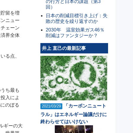
の行方と日本の課題（第3
回）
素貯留を増
日本の削減目標引き上げ：失
ボンニュー
敗の歴史を繰り返すのか
イチェーン
2030年 温室効果ガス46％
経済界全体
削減はファンタジーか？
井上 直己の最新記事
ている点、
のうち最も
量投入によ
%にのぼる
「カーボンニュート
2021/03/29
ラル」はエネルギー論議だけに
終わらせてはいけない
ルギーの大