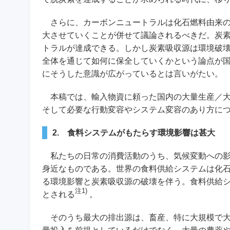
さらに、カーボンニュートラルは化石燃料由来の
大させていくことが併せて議論されるべきだ。炭
トラルが達成できる。しかし炭素吸収源は環境破
全体を通じて如何に保全していくかという論点が
にそうした意識が広がっているとは言いがたい。
本稿では、輸入物資に頼った国内の大量生産／大
そして必要な行動変容やシステム変容のあり方に
2. 食料システムがもたらす環境影響は甚大
私たちの日常の消費活動のうち、気候変動への影
身近なものである。世界の食料供給システムは化
る環境影響と炭素吸収源の破壊を伴う。食料供給シス
注1)
とされる
。
そのうち最大の排出源は、畜産、特に大規模で大量