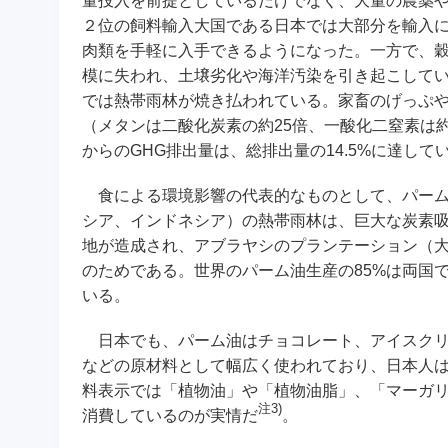
量投入を前提としているだけでなく、大量の農薬
２位の飼料輸入大国である日本では大部分を輸入
肉類を手軽に入手できるようになった。一方で、
模に失われ、土壌劣化や海洋汚染を引き起こして
では熱帯雨林が焼き払われている。家畜のげっぷ
（メタンは二酸化炭素の約25倍、一酸化二窒素は
からのGHG排出量は、総排出量の14.5%に達して
食による環境影響の代表的なものとして、パーム
シア、インドネシア）の熱帯雨林は、巨大な炭素
地が造成され、アブラヤシのプランテーション（
のためである。世界のパーム油生産の85%は両国
いる。
日本でも、パーム油はチョコレート、アイスクリ
などの原材料として幅広く使われており、日本人は
料表示では「植物油」や「植物油脂」、「マーガ
注3)
消費しているのが実情だ
。