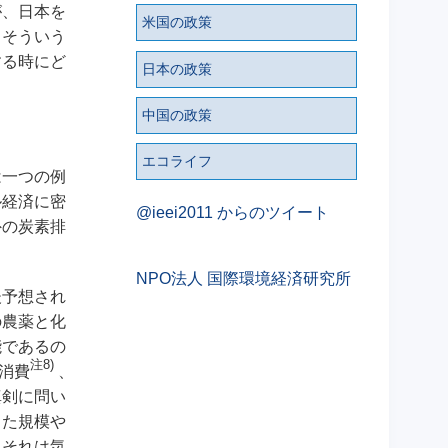
が、日本を
米国の政策
、そういう
する時にど
日本の政策
中国の政策
エコライフ
は一つの例
ル経済に密
@ieei2011 からのツイート
外の炭素排
NPO法人 国際環境経済研究所
後予想され
の農薬と化
能であるの
注8)
消費
、
真剣に問い
った規模や
。それは気