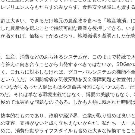
るレジリエンスをもたらすのみならず、食料安全保障にも資す
割は大きい。できるだけ地元の農産物を食べる「地産地消」
産した農産物を選ぶことで持続可能な農業を後押しできる。い
家が増えれば、価格も下がるだろう。地域循環を基調とした伝
、生産、消費などのあらゆるシステムが、このままで持続で
う答えに向き合うことから出発するべきではないか。SDGsの
なく、これらに対応しなければ、グローバルシステムの機能不
るという点だ。米国防総省が気候変動を安全保障問題と位置付
くつながりあった人類はもはや運命共同体になりつつある。だ
いのだ。それは単なる環境主義ではなく、博愛の美談でもなく、
、極めて現実的な問題なのである。しかも人類に残された時間
抜本的なものであり、政府や経済界、企業が取り組めば良い
識の変容、支持がないと成り立ちえないからだ。私たち一人一
ために、消費行動やライフスタイルも含めた大きな転換するこ