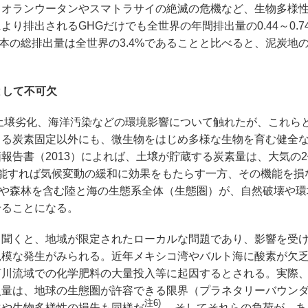
オランウータンやスマトラサイの絶滅の危機など、生物多様
り排出されるGHGだけでも全世界の年間排出量の0.44～0.7
本の総排出量は全世界の3.4%であることと比べると、泥炭地
として不可欠
土壌劣化、海洋汚染などの環境影響について触れたが、これら
よる炭素固定以外にも、微生物をはじめ多様な生物を育む健全
価報告書（2013）によれば、土壌が貯蔵する炭素量は、大気の
能すれば気候変動の緩和に効果をもたらす一方、その機能を損
や森林を含む陸と海の生態系全体（生態圏）が、自然破壊や環
せることになる。
聞くと、地域が限定されたローカルな問題であり、影響を受
規模な発生がみられる。近年メキシコ湾やバルト海に酸素が欠
河川流域での化学肥料の大量投入等に起因するとされる。実際
入量は、地球の生態圏が許容できる限界（プラネタリーバウン
注6)
化や生物多様性の損失も同様だ
。そしてそれらの負荷が、あ