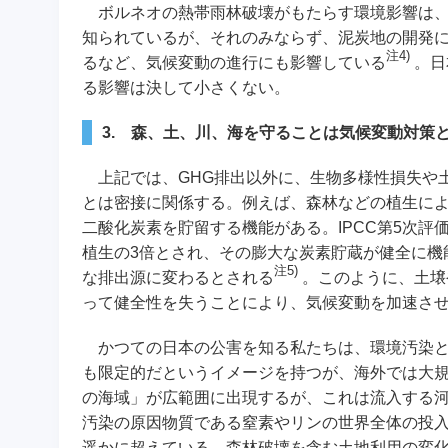
ボルネオの熱帯雨林破壊がもたらす環境影響は、
知られているが、それのみならず、泥炭地の開発によ
注4)
るなど、気候変動の進行にも影響している
。日
る影響は決して小さくない。
3. 森、土、川、海を守ることは気候変動対策
上記では、GHG排出以外に、生物多様性損失や
とは密接に関係する。例えば、森林などの植生に
二酸化炭素を貯留する機能がある。IPCC第5次評
植生の3倍とされ、その膨大な炭素貯蔵が健全に機
注5)
な排出源に変わるとされる
。このように、土壌
って健全性を失うことにより、気候変動を加速さ
かつての日本の公害を知る私たちは、環境汚染と
も限定的だというイメージを持つが、海外では大
の海域」が広範囲に出現するが、これは流入する
汚染の原因物質である窒素やリンの世界全体の投
遥かに超えている。森林破壊を含む土地利用の変