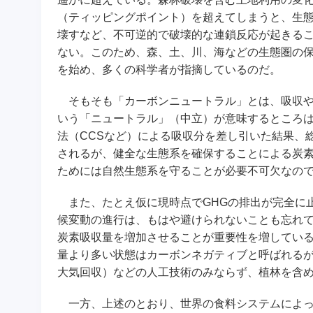
（ティッピングポイント）を超えてしまうと、生態
壊すなど、不可逆的で破壊的な連鎖反応が起きる
ない。このため、森、土、川、海などの生態圏の保
を始め、多くの科学者が指摘しているのだ。
そもそも「カーボンニュートラル」とは、吸収や
いう「ニュートラル」（中立）が意味するところは
法（CCSなど）による吸収分を差し引いた結果、
されるが、健全な生態系を確保することによる炭
ためには自然生態系を守ることが必要不可欠なの
また、たとえ仮に現時点でGHGの排出が完全に止
候変動の進行は、もはや避けられないことも忘れ
炭素吸収量を増加させることが重要性を増してい
量より多い状態はカーボンネガティブと呼ばれる
大気回収）などの人工技術のみならず、植林を含
一方、上述のとおり、世界の食料システムによっ