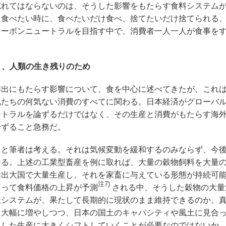
忘れてはならないのは、そうした影響をもたらす食料システム
、食べたい時に、食べたいだけ食べ、捨てたいだけ捨てられる
カーボンニュートラルを目指す中で、消費者一人一人が食事を
く、人類の生き残りのため
出にもたらす影響について、食を中心に述べてきたが、これ
私たちの何気ない消費のすべてに関わる。日本経済がグローバ
ートラルを論ずるだけではなく、その生産と消費がもたらす海
論ずること急務だ。
と筆者は考える。それは気候変動を緩和するのみならず、今
なる。上述の工業型畜産を例に取れば、大量の穀物飼料を大量
輸出大国で大量生産し、それを家畜に与えている形態が持続可
注7)
よって食料価格の上昇が予測
される中、そうした穀物の大量
産システムが、果たして長期的に現状のまま維持できるのか、
を大幅に増やしつつ、日本の国土のキャパシティや風土に見合
とした生産に大きくシフトしていくことが必要なのではないか