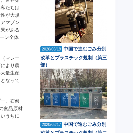
る。世界第
、私たちは
様性が大規
、アマゾン
効果がある
ェーン全体
中国で進むごみ分別
2020/03/18
改革とプラスチック規制（第三
島（マレー
部）
壊により農
の大量生産
題となって
プー、石鹸
の食品原材
ないうちに
中国で進むごみ分別
2020/03/17
改革とプラスチック規制（第二