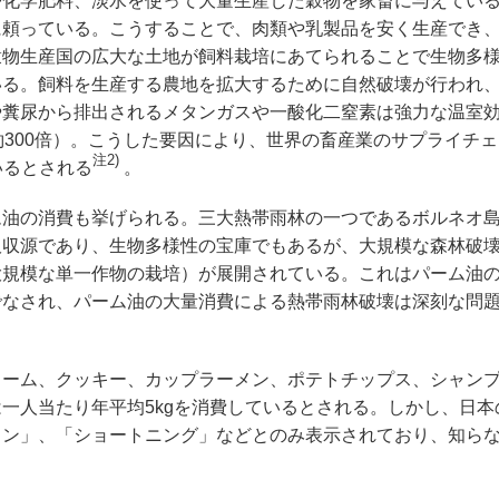
や化学肥料、淡水を使って大量生産した穀物を家畜に与えてい
に頼っている。こうすることで、肉類や乳製品を安く生産でき
穀物生産国の広大な土地が飼料栽培にあてられることで生物多
いる。飼料を生産する農地を拡大するために自然破壊が行われ
や糞尿から排出されるメタンガスや一酸化二窒素は強力な温室
約300倍）。こうした要因により、世界の畜産業のサプライチ
注2)
いるとされる
。
油の消費も挙げられる。三大熱帯雨林の一つであるボルネオ
吸収源であり、生物多様性の宝庫でもあるが、大規模な森林破
大規模な単一作物の栽培）が展開されている。これはパーム油
でなされ、パーム油の大量消費による熱帯雨林破壊は深刻な問
ーム、クッキー、カップラーメン、ポテトチップス、シャン
一人当たり年平均5kgを消費しているとされる。しかし、日本
リン」、「ショートニング」などとのみ表示されており、知ら