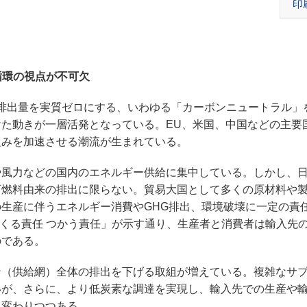
印
循環の視点が不可欠
の排出量を実質ゼロにする、いわゆる「カーボンニュートラル」
た動きが一層活発となっている。EU、米国、中国などの主要
組みを加速させる潮流が生まれている。
風力などの国内のエネルギー供給に集中している。しかし、
石燃料由来の排出に限らない。貿易大国として多くの原材料や
生産に伴うエネルギー消費やGHG排出、環境破壊に一定の責
つくる責任 つかう責任」が示す通り、生産者と消費者は輸入先
のである。
（供給網）全体の排出を下げる取組が増えている。複雑なサ
いが、さらに、より低炭素な調達を実現し、輸入先での生産や
り変わりつつある。