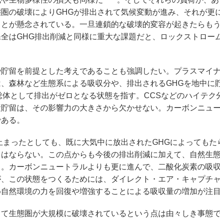
圏の破壊によりGHGが排出されて気候変動が進み、それが更
ことが懸念されている。一旦連鎖的な破壊的変容が起きたらも
全はGHG排出削減と同様に重大な課題だと、ロックストローム（
貯留を前提とした考えであることも強調したい。プラスマイ
、森林など生態系による吸収分や、排出されるGHGを地中に
総体として排出がゼロとなる状態を指す。CCSなどのハイテク
素貯留は、その影響力の大きさから欠かせない。カーボンニュ
である。
まったとしても、既に大気中に放出されたGHGによってもた
てはならない。この点からも今後の排出削減に加えて、自然生
る。カーボンニュートラルよりも更に進んで、二酸化炭素の吸
が、この状態をつくるためには、ダイレクト・エア・キャプチ
め自然環境の力を回復や増強することによる吸収量の増加が注
て生態圏が大規模に破壊されているという点は由々しき事態