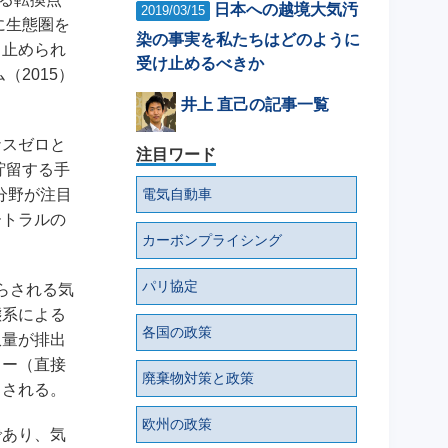
日本への越境大気汚
2019/03/15
に生態圏を
染の事実を私たちはどのように
う止められ
受け止めるべきか
2015）
井上 直己の記事一覧
ナスゼロと
注目ワード
貯留する手
電気自動車
分野が注目
ートラルの
カーボンプライシング
パリ協定
らされる気
態系による
各国の政策
収量が排出
ャー（直接
廃棄物対策と政策
目される。
欧州の政策
であり、気