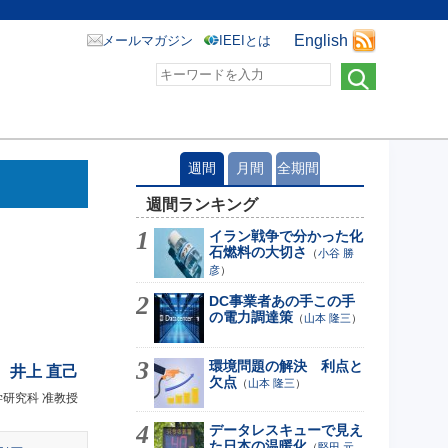
English
メールマガジン
IEEIとは
週間
月間
全期間
週間ランキング
イラン戦争で分かった化
石燃料の大切さ
（
小谷 勝
彦
）
DC事業者あの手この手
の電力調達策
（
山本 隆三
）
環境問題の解決 利点と
井上 直己
欠点
（
山本 隆三
）
研究科 准教授
データレスキューで見え
た日本の温暖化
（
堅田 元