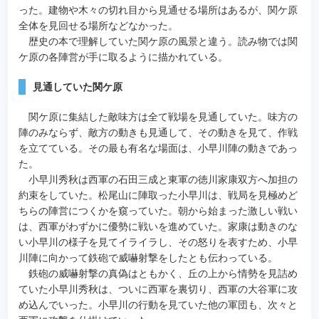
った。建物や木々の切れ目から見通せる場所はあるが、関ケ原
全体を見回せる場所などなかった。
歴史の本で理解していた関ケ原の風景と違う。読み物では関
ケ原の各陣営が手に取るように描かれている。
見通していた関ケ原
関ケ原に集結した敵味方は全て戦場を見通していた。味方の
陣のみならず、敵方の動きも見通して、その動きを見て、作戦
を立てている。その最も有名な場面は、小早川陣の動きであっ
た。
小早川秀秋は西軍の石田三成と東軍の徳川家康双方へ加担の
約束をしていた。松尾山に陣取った小早川は、戦局を見極めど
ちらの陣営につくかを窺っていた。朝から始まった激しい戦い
は、西軍がわずかに優勢に戦いを進めていた。家康は動きのな
い小早川の様子を見てイライラし、その怒りを表すため、小早
川陣に向かって鉄砲で威嚇射撃をしたとも伝わっている。
鉄砲の威嚇射撃の真偽はともかく、丘の上から情勢を見詰め
ていた小早川秀秋は、ついに西軍を裏切り、西軍の大谷軍に攻
め込んでいった。小早川の行動を見ていた他の軍団も、次々と