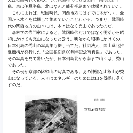
島、東は伊豆半島、北はなんと能登半島まで伐採されていた。
これによれば、戦国時代、関西地方にはすでに木がなく、全
国から木々を伐採して集めていたことわかる。つまり、戦国時
代の関西地方の山々には、木々はなく禿山であったのだ。
森林学の専門家によると、戦国時代だけではなく明治から昭
和にかけても禿山になったと云う。明治から昭和にかけての、
日本列島の禿山の写真集も探し当てた。社団法人、国土緑化推
進機構が発行した「全国植樹祭60周年記念写真集」であった。
その写真を見て驚いたが、日本列島北から南まで山々は、禿山
であった。
その例が京都の比叡山の写真である。あの神聖な比叡山が禿
山になっている。人々はエネルギーのためには山を伐採し尽く
すのだ。