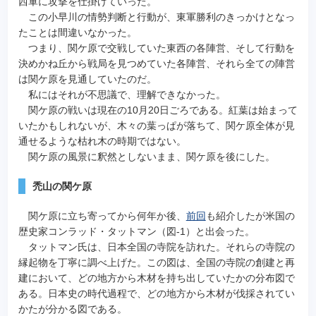
西軍に攻撃を仕掛けていった。
この小早川の情勢判断と行動が、東軍勝利のきっかけとなっ
たことは間違いなかった。
つまり、関ケ原で交戦していた東西の各陣営、そして行動を
決めかね丘から戦局を見つめていた各陣営、それら全ての陣営
は関ケ原を見通していたのだ。
私にはそれが不思議で、理解できなかった。
関ケ原の戦いは現在の10月20日ごろである。紅葉は始まって
いたかもしれないが、木々の葉っぱが落ちて、関ケ原全体が見
通せるような枯れ木の時期ではない。
関ケ原の風景に釈然としないまま、関ケ原を後にした。
禿山の関ケ原
関ケ原に立ち寄ってから何年か後、
前回
も紹介したが米国の
歴史家コンラッド・タットマン（図-1）と出会った。
タットマン氏は、日本全国の寺院を訪れた。それらの寺院の
縁起物を丁寧に調べ上げた。この図は、全国の寺院の創建と再
建において、どの地方から木材を持ち出していたかの分布図で
ある。日本史の時代過程で、どの地方から木材が伐採されてい
かたが分かる図である。