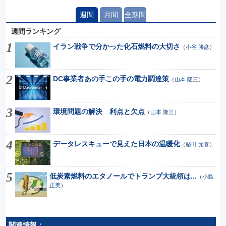
週間
月間
全期間
週間ランキング
イラン戦争で分かった化石燃料の大切さ
（
小谷 勝彦
）
DC事業者あの手この手の電力調達策
（
山本 隆三
）
環境問題の解決 利点と欠点
（
山本 隆三
）
データレスキューで見えた日本の温暖化
（
堅田 元喜
）
低炭素燃料のエタノールでトランプ大統領は...
（
小島
正美
）
関連情報：