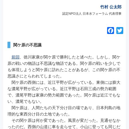
竹村 公太郎
認定NPO法人 日本水フォーラム 代表理事
F
T
a
w
c
i
関ケ原の不思議
e
t
前回
、徳川家康が関ケ原で勝利したと述べた。
しかし、関ケ
b
t
原の戦いの物語は不思議な物語である。関ケ原の戦いを少しで
o
e
も体現しようと関ケ原に訪れたことがあるが、この関ケ原の不
o
r
思議さにとらわれてしまった。
k
関ケ原の西側には、近江平野が広がっている。東側には膨大
な濃尾平野が広がっている。近江平野は石田三成の勢力範囲
で、濃尾平野は家康の勢力範囲であった。関ケ原は近江でもな
い、濃尾でもない。
関ケ原は、人間たちの天下分け目の場であり、日本列島の地
理的な東西分け目の土地であった。
その関ケ原は何か変であった。風景が変だった。見通せなか
ったのだ。西側の山道に車を走らせて、小山に登っても同じだ