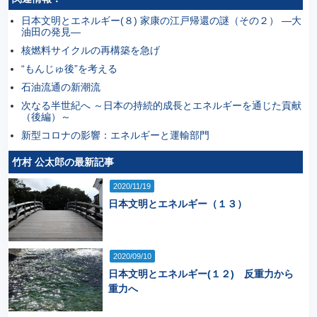
日本文明とエネルギー(８) 家康の江戸帰還の謎（その２） ―大
油田の発見―
核燃料サイクルの再構築を急げ
“もんじゅ後”を考える
石油流通の新潮流
次なる半世紀へ ～日本の持続的成長とエネルギーを通じた貢献
（後編）～
新型コロナの影響：エネルギーと運輸部門
竹村 公太郎の最新記事
2020/11/19
日本文明とエネルギー（１３）
2020/09/10
日本文明とエネルギー(１２) 反重力から
重力へ