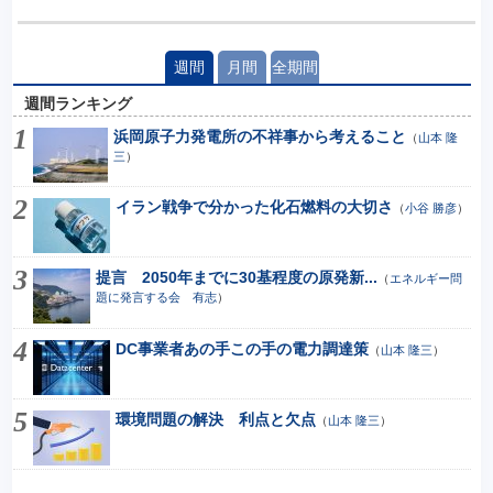
週間
月間
全期間
週間ランキング
浜岡原子力発電所の不祥事から考えること
（
山本 隆
三
）
イラン戦争で分かった化石燃料の大切さ
（
小谷 勝彦
）
提言 2050年までに30基程度の原発新...
（
エネルギー問
題に発言する会 有志
）
DC事業者あの手この手の電力調達策
（
山本 隆三
）
環境問題の解決 利点と欠点
（
山本 隆三
）