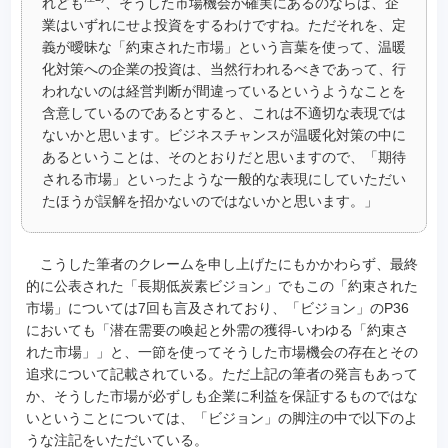
れども
、そうした市場機会が確実にあるのならば、企
業はいずれにせよ投資をするわけですね。ただそれを、定
義が曖昧な「約束された市場」という言葉を使って、温暖
化対策への企業の投資は、当然行われるべきであって、行
われないのは経営判断が間違っているというようなことを
含意しているのであるとすると、これは不適切な表現では
ないかと思います。ビジネスチャンスが温暖化対策の中に
あるということは、そのとおりだと思いますので、「期待
される市場」といったような一般的な表現にしていただい
たほうが誤解を招かないのではないかと思います。」
こうした筆者のクレームを申し上げたにもかかわらず、最終
的に公表された「長期低炭素ビジョン」でもこの「約束された
市場」については7回も言及されており、「ビジョン」のP36
においても「潜在需要の喚起と外需の獲得-いわゆる「約束さ
れた市場」」と、一節を使ってそうした市場機会の存在とその
追求について記載されている。ただ上記の筆者の発言もあって
か、そうした市場が必ずしも企業に利益を保証するものではな
いということについては、「ビジョン」の脚注の中で以下のよ
うな注記をいただいている。