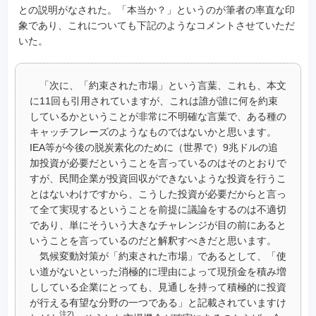
との説明がなされた。「本当か？」というのが筆者の率直な印
象であり、これについても下記のようなコメントさせていただ
いた。
「次に、「約束された市場」という言葉、これも、本文
に11回も引用されていますが、これは誰が誰に何を約束
しているかということが非常に不明確な言葉で、ある種の
キャッチフレーズのようなものではないかと思います。
IEA等が今後の脱炭素化のために（世界で）9兆ドルの追
加投資が必要だということを言っているのはそのとおりで
すが、民間企業が投資回収ができないような投資を行うこ
とはないわけですから、こうした投資が必要だからと言っ
て全て実現するということを前提に議論をするのは不適切
であり、単にそういう大きなチャレンジが目の前にあると
いうことを言っているのだと解釈すべきだと思います。
気候変動対策が「約束された市場」であるとして、「使
い道がないといった消極的に理由によって現預金を積み増
ししている企業にとっても、見通しを持って積極的に投資
が行える有望な分野の一つである」と記載されていますけ
注2)