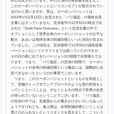
回も言及されています。IPCCの第5次報告書を踏まえて、
このカーボンバジェットというコンセプトが提示されてい
るのかと思いますが、実は、カーボンバジェットは、
2015年の12月12日に合意された「パリ協定」の最終合意
文書には入っていません。交渉途中の12月5日の時点で出
された『Draft Paris Outcome』という交渉文書の中で、
オプションとして世界全体のカーボンバジェットの公平な
配分、あるいは地球全体の削減目標といった項目が含まれ
ていました。この項目は、交渉過程で12月9日の議長提案
バージョン1というドラフトまでは残っていたのですが、
その日の夜に出てきたバージョン2の段階で全部落ちてお
ります。つまり、「パリ協定」の交渉の段階で、カーボン
バジェットや全球の削減目標という概念には、国際的に合
意できなかったというのが事実でございます。
つまり、このカーボンバジェットというものを前提とし
て、究極のトップダウンアプローチのような形の対策をと
っていくということは、少なくとも今の時点で世界の合意
が得られていないということでございます。「パリ協定」
の交渉の中では、先進国からの働きかけがいろいろあった
ようですけれども、途上国は、全球削減目標ということは
受け入れられないというスタンスを貫きまして、こういう