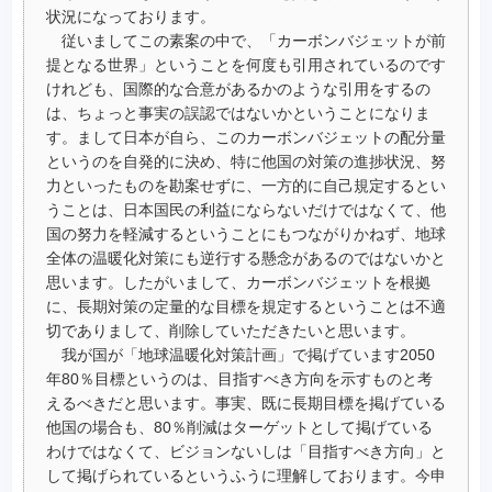
状況になっております。
従いましてこの素案の中で、「カーボンバジェットが前
提となる世界」ということを何度も引用されているのです
けれども、国際的な合意があるかのような引用をするの
は、ちょっと事実の誤認ではないかということになりま
す。まして日本が自ら、このカーボンバジェットの配分量
というのを自発的に決め、特に他国の対策の進捗状況、努
力といったものを勘案せずに、一方的に自己規定するとい
うことは、日本国民の利益にならないだけではなくて、他
国の努力を軽減するということにもつながりかねず、地球
全体の温暖化対策にも逆行する懸念があるのではないかと
思います。したがいまして、カーボンバジェットを根拠
に、長期対策の定量的な目標を規定するということは不適
切でありまして、削除していただきたいと思います。
我が国が「地球温暖化対策計画」で掲げています2050
年80％目標というのは、目指すべき方向を示すものと考
えるべきだと思います。事実、既に長期目標を掲げている
他国の場合も、80％削減はターゲットとして掲げている
わけではなくて、ビジョンないしは「目指すべき方向」と
して掲げられているというふうに理解しております。今申