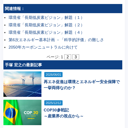
関連情報：
環境省「長期低炭素ビジョン」解題（１）
環境省「長期低炭素ビジョン」解題（２）
環境省「長期低炭素ビジョン」解題（４）
第6次エネルギー基本計画 －「科学的評価」の難しさ
2050年カーボンニュートラルに向けて
ページ:
1
2
3
手塚 宏之の最新記事
2026/06/01
再エネ促進は環境とエネルギー安全保障で
一挙両得なのか？
2025/12/12
COP30参戦記
～産業界の視点から～