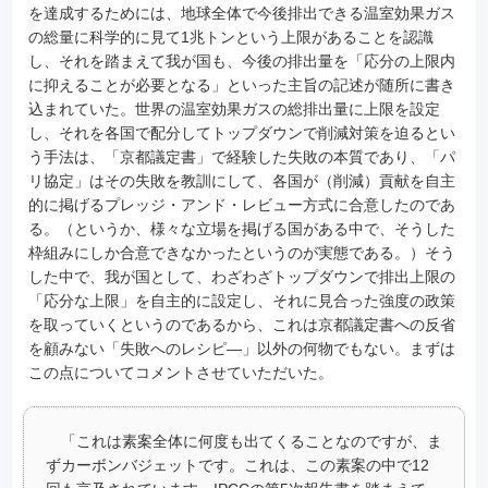
を達成するためには、地球全体で今後排出できる温室効果ガス
の総量に科学的に見て1兆トンという上限があることを認識
し、それを踏まえて我が国も、今後の排出量を「応分の上限内
に抑えることが必要となる」といった主旨の記述が随所に書き
込まれていた。世界の温室効果ガスの総排出量に上限を設定
し、それを各国で配分してトップダウンで削減対策を迫るとい
う手法は、「京都議定書」で経験した失敗の本質であり、「パ
リ協定」はその失敗を教訓にして、各国が（削減）貢献を自主
的に掲げるプレッジ・アンド・レビュー方式に合意したのであ
る。（というか、様々な立場を掲げる国がある中で、そうした
枠組みにしか合意できなかったというのが実態である。）そう
した中で、我が国として、わざわざトップダウンで排出上限の
「応分な上限」を自主的に設定し、それに見合った強度の政策
を取っていくというのであるから、これは京都議定書への反省
を顧みない「失敗へのレシピ―」以外の何物でもない。まずは
この点についてコメントさせていただいた。
「これは素案全体に何度も出てくることなのですが、ま
ずカーボンバジェットです。これは、この素案の中で12