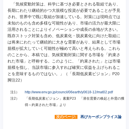
「気候変動対策は、科学に基づき必要とされる取組であり、
長期にわたり継続的かつ大規模な投資が必要であることが予見
され、世界中で既に取組が加速している。対策には現時点では
未知のものも含め多様な可能性があり、市場の活力が最大限に
活用されることによりイノベーションや成長の余地が大きい。
既存ストック対策も含め、低炭素化・脱炭素化に向けた取組に
は将来にわたって継続的に大きな需要があり、結果として市場
規模が拡大していく可能性が極めて高いと考えられる。これら
のことから、本稿では、気候変動対策に関する市場を「約束さ
れた市場」と呼称する。このように、「約束された」とは市場
規模を指し、当該市場に参入すれば確実に収益を上げられるこ
とを意味するものではない。」（「長期低炭素ビジョン」P20
脚注22）
注1）
http://www.env.go.jp/council/06earth/y0618-12/mat02.pdf
注2）
「長期低炭素ビジョン」素案P23 「潜在需要の喚起と外需の獲
得～約束された市場」より
次のページ:
再びカーボンプライス論