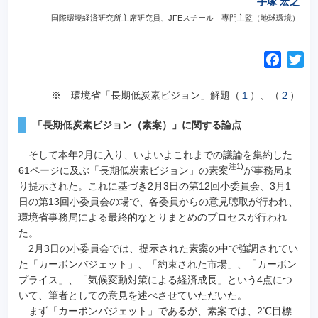
手塚 宏之
国際環境経済研究所主席研究員、JFEスチール 専門主監（地球環境）
F
T
a
w
c
i
※ 環境省「長期低炭素ビジョン」解題（
１
）、（
２
）
e
t
「長期低炭素ビジョン（素案）」に関する論点
b
t
o
e
そして本年2月に入り、いよいよこれまでの議論を集約した
o
r
注1)
61ページに及ぶ「長期低炭素ビジョン」の素案
が事務局よ
k
り提示された。
これに基づき2月3日の第12回小委員会、3月1
日の第13回小委員会の場で、各委員からの意見聴取が行われ、
環境省事務局による最終的なとりまとめのプロセスが行われ
た。
2月3日の小委員会では、提示された素案の中で強調されてい
た「カーボンバジェット」、「約束された市場」、「カーボン
プライス」、「気候変動対策による経済成長」という4点につ
いて、筆者としての意見を述べさせていただいた。
まず「カーボンバジェット」であるが、素案では、2℃目標