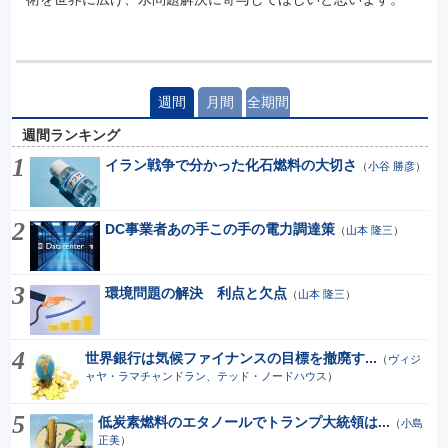
週間
月間
全期間
週間ランキング
イラン戦争で分かった化石燃料の大切さ
（
小谷 勝彦
）
DC事業者あの手この手の電力調達策
（
山本 隆三
）
環境問題の解決 利点と欠点
（
山本 隆三
）
世界銀行は気候ファイナンスの目標を撤廃す...
（
ヴィジ
ャヤ・ラマチャンドラン、テッド・ノードハウス
）
低炭素燃料のエタノールでトランプ大統領は...
（
小島
正美
）