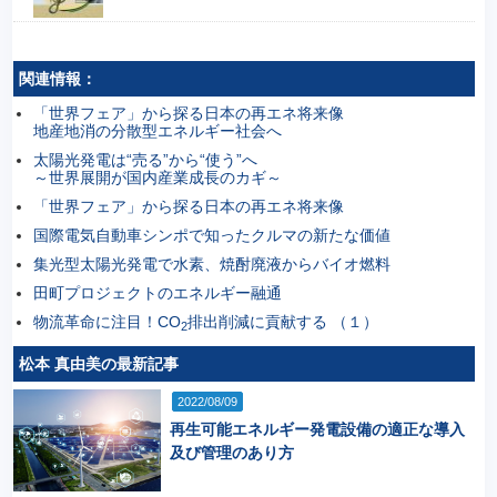
関連情報：
「世界フェア」から探る日本の再エネ将来像
地産地消の分散型エネルギー社会へ
太陽光発電は“売る”から“使う”へ
～世界展開が国内産業成長のカギ～
「世界フェア」から探る日本の再エネ将来像
国際電気自動車シンポで知ったクルマの新たな価値
集光型太陽光発電で水素、焼酎廃液からバイオ燃料
田町プロジェクトのエネルギー融通
物流革命に注目！CO
排出削減に貢献する （１）
2
松本 真由美の最新記事
2022/08/09
再生可能エネルギー発電設備の適正な導入
及び管理のあり方