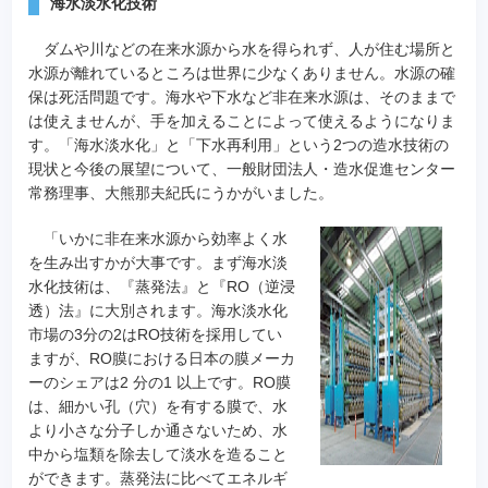
海水淡水化技術
ダムや川などの在来水源から水を得られず、人が住む場所と
水源が離れているところは世界に少なくありません。水源の確
保は死活問題です。海水や下水など非在来水源は、そのままで
は使えませんが、手を加えることによって使えるようになりま
す。「海水淡水化」と「下水再利用」という2つの造水技術の
現状と今後の展望について、一般財団法人・造水促進センター
常務理事、大熊那夫紀氏にうかがいました。
「いかに非在来水源から効率よく水
を生み出すかが大事です。まず海水淡
水化技術は、『蒸発法』と『RO（逆浸
透）法』に大別されます。海水淡水化
市場の3分の2はRO技術を採用してい
ますが、RO膜における日本の膜メーカ
ーのシェアは2 分の1 以上です。RO膜
は、細かい孔（穴）を有する膜で、水
より小さな分子しか通さないため、水
中から塩類を除去して淡水を造ること
ができます。蒸発法に比べてエネルギ