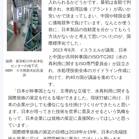
入れられるかどうかです。最初は金額で判
断され、水処理設備（プラント）が高いか
安いかで決まってしまい、中国や韓国企業
に価格競争で負けています。なんとか使う
前に、日本製品の信頼度を分かってもらう
方法がないかと考えて思いついたのが、国
際標準化でした」
2013 年6月、イスラエルが議長、日本
と中国が共同幹事国のISO/TC282（水の
福岡・新宮町の中央浄化
再利用に関するISO専門委員会）が設立さ
センターの地下式
れ、水処理技術全体のガイドライン作成に
MBR ※大熊那夫紀氏提
供
向けて、約40カ国が議論を進めていま
す。
「日本が幹事国となり、主導的な立場で、水再利用に関する
国際規格の策定を行える場ができました。現状打破に向け、日
本の企業が少しでも優位になる仕掛けづくりができたらと思い
ます。日本が培ってきた技術を世界に普及させるという気概を
もって、日本企業には規格の策定に直接関わってほしいと思っ
ています」
国際標準規格の策定の目標は2018年か19年。日本の先端技
術を世界に広げ、水問題解決に寄与してほしいと思います。