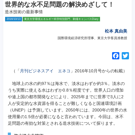
世界的な水不足問題の解決めざして！
造水技術の最新事情
2016/10/13
東京大学環境エネルギー科学特別部門 駒場キャンパスDiary
松本 真由美
国際環境経済研究所理事、東京大学客員准教授
F
T
a
w
c
i
（「
月刊ビジネスアイ エネコ
」2016年10月号からの転載）
e
t
地球上の水の約97％は海水で、淡水はわずか約3％。淡水の
b
t
うち実際に使える水はわずか0.8％程度です。
世界人口の増加
o
e
や途上国の都市開発などにより、2025年までに世界で3人に2
o
r
人が安定的な水資源を得ることが難しくなると国連環境計画
k
（UNEP）は予測しています。2050年には、2000年の世界の水
使用量の1.5倍が必要になると言われています。今回は、水不
足問題の有効な対策とされる造水技術について探ります。