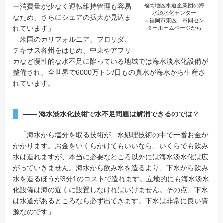
ー消費量が少なく運転維持管理も容易
福岡地区水道企業団の海
水淡水化センター
なため、さらにシェアの拡大が見込ま
＝福岡市東区 ※同セン
れています」
ターホームページから
米国のカリフォルニア、フロリダ、
テキサス各州をはじめ、中東やアフリ
カなど慢性的な水不足に陥っている地域では海水淡水化設備が
整備され、全世界で6000万トン/日もの真水が海水から生産さ
れています。
―― 海水淡水化技術で水不足問題は解消できるのでは？
「海水から塩分を取る技術が、水処理技術の中で一番お金が
かかります。お金をいくらかけてもいいなら、いくらでも飲み
水は造れますが、本当に必要なところ以外には海水淡水化は広
がっていきません。海水から飲み水を造るより、下水から飲み
水を造るほうが3分1のコストで造れます。立地的にも海水淡水
化設備は海の近くに設置しなければいけません。その点、下水
は水道があるところなら必ず出てきます。下水は非常に良い資
源なのです」