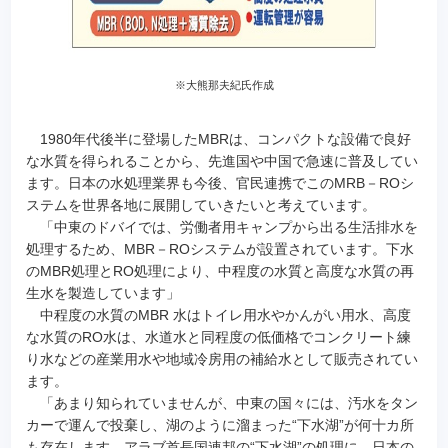
※大熊那夫紀氏作成
1980年代後半に登場したMBRは、コンパクトな設備で良好
な水質を得られることから、先進国や中国で急速に普及してい
ます。日本の水処理業界も今後、官民連携でこのMRB－ROシ
ステムを世界各地に展開していきたいと考えています。
「中東のドバイでは、労働者用キャンプから出る生活排水を
処理するため、MBR－ROシステムが設置されています。下水
のMBR処理とRO処理により、中程度の水質と高度な水質の再
生水を製造しています」
中程度の水質のMBR 水はトイレ用水やかんがい用水、高度
な水質のRO水は、水道水と同程度の低価格でコンクリート練
り水などの産業用水や地域冷房用の補給水として販売されてい
ます。
「あまり知られていませんが、中東の国々には、汚水をタン
カーで運んで投棄し、湖のように溜まった“下水湖”が何十カ所
も存在します。アラブ首長国連邦の“下水湖”の処理に、日本の