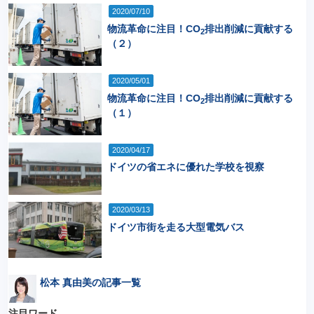
2020/07/10
物流革命に注目！CO
排出削減に貢献する
2
（２）
2020/05/01
物流革命に注目！CO
排出削減に貢献する
2
（１）
2020/04/17
ドイツの省エネに優れた学校を視察
2020/03/13
ドイツ市街を走る大型電気バス
松本 真由美の記事一覧
注目ワード