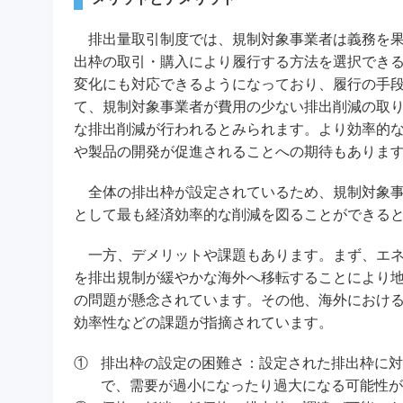
排出量取引制度では、規制対象事業者は義務を果
出枠の取引・購入により履行する方法を選択でき
変化にも対応できるようになっており、履行の手
て、規制対象事業者が費用の少ない排出削減の取
な排出削減が行われるとみられます。より効率的
や製品の開発が促進されることへの期待もありま
全体の排出枠が設定されているため、規制対象事
として最も経済効率的な削減を図ることができる
一方、デメリットや課題もあります。まず、エネ
を排出規制が緩やかな海外へ移転することにより
の問題が懸念されています。その他、海外におけ
効率性などの課題が指摘されています。
①
排出枠の設定の困難さ：設定された排出枠に対
で、需要が過小になったり過大になる可能性が