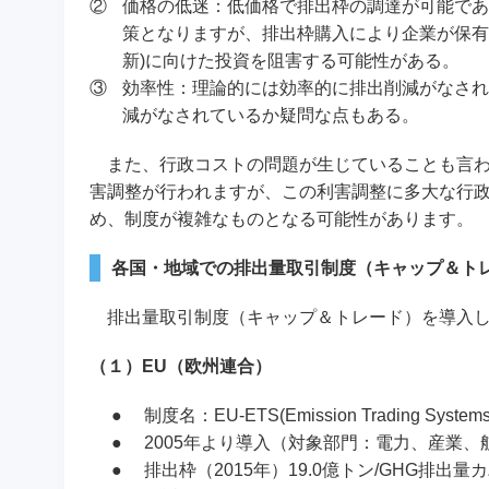
②
価格の低迷：低価格で排出枠の調達が可能であ
策となりますが、排出枠購入により企業が保有
新)に向けた投資を阻害する可能性がある。
③
効率性：理論的には効率的に排出削減がなされ
減がなされているか疑問な点もある。
また、行政コストの問題が生じていることも言わ
害調整が行われますが、この利害調整に多大な行
め、制度が複雑なものとなる可能性があります。
各国・地域での排出量取引制度（キャップ＆ト
排出量取引制度（キャップ＆トレード）を導入し
（１）EU（欧州連合）
●
制度名：EU-ETS(Emission Trading
●
2005年より導入（対象部門：電力、産業、航
●
排出枠（2015年）19.0億トン/GHG排出量