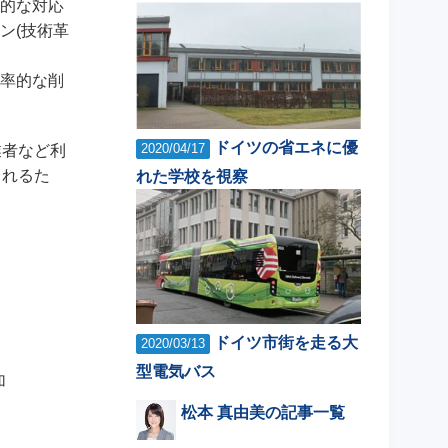
的な対応
ン(技術革
率的な削
ドイツの省エネに優
2020/04/17
業者など利
されるた
れた学校を視察
ドイツ市街を走る大
2020/03/13
型電気バス
加
松本 真由美の記事一覧