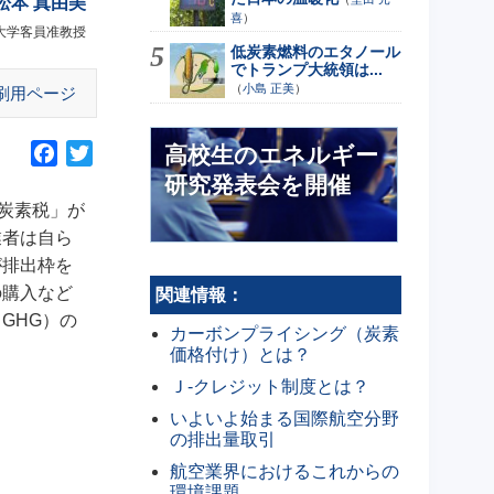
松本 真由美
喜
）
大学客員准教授
低炭素燃料のエタノール
でトランプ大統領は...
（
小島 正美
）
刷用ページ
高校生のエネルギー
F
T
a
w
研究発表会を開催
c
i
「炭素税」が
e
t
業者は自ら
b
t
が排出枠を
o
e
の購入など
関連情報：
o
r
GHG）の
カーボンプライシング（炭素
k
価格付け）とは？
Ｊ-クレジット制度とは？
いよいよ始まる国際航空分野
の排出量取引
航空業界におけるこれからの
環境課題