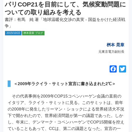
パリCOP21を目前にして、気候変動問題に
ついての取り組みを考える
書評：有馬 純 著「地球温暖化交渉の真実 - 国益をかけた経済戦
争」
2015/10/22
桝本晃章 ブログ
桝本 晃章
元東京電力副社長
F
T
a
w
c
i
＜2009年ラクイラ・サミット宣言に書き込まれた2℃＞
e
t
その代表事例を2009年COP15コペンハーゲン会議の直前の
b
t
イタリア、ラクイラ・サミットに見る。このサミットは、前年
o
e
の2008年に発生したリーマン・ショックによる世界経済大不況
o
r
下で開かれたので、世界経済問題が第一の議題であった。しか
k
し、年末に、デンマーク・コペンハーゲンでCOP15開催を控え
ていることもあって、CCは、第二の議題となった。宣言の一