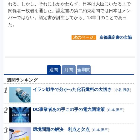
れる。しかし、それにもかかわらず、日本は大臣にいたるまで
関係者一枚岩を通した。議定書の第二約束期間では日本はメン
バーではない。議定書が誕生してから、13年目のことであっ
た。
次のページ:
京都議定書の欠陥
週間
月間
全期間
週間ランキング
イラン戦争で分かった化石燃料の大切さ
（
小谷 勝彦
）
DC事業者あの手この手の電力調達策
（
山本 隆三
）
環境問題の解決 利点と欠点
（
山本 隆三
）