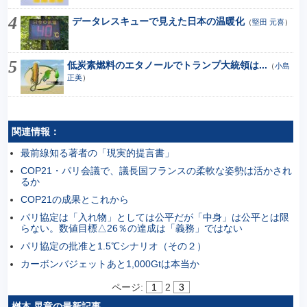
データレスキューで見えた日本の温暖化
（
堅田 元喜
）
低炭素燃料のエタノールでトランプ大統領は...
（
小島
正美
）
関連情報：
最前線知る著者の「現実的提言書」
COP21・パリ会議で、議長国フランスの柔軟な姿勢は活かされ
るか
COP21の成果とこれから
パリ協定は「入れ物」としては公平だが「中身」は公平とは限
らない。数値目標△26％の達成は「義務」ではない
パリ協定の批准と1.5℃シナリオ（その２）
カーボンバジェットあと1,000Gtは本当か
ページ:
1
2
3
桝本 晃章の最新記事