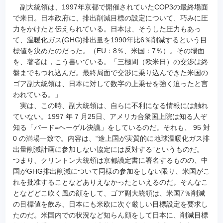
副大統領は、1997年京都で開催されていたCOP3の最終場面
で来日。日本政府に、排出削減目標の設定について、巧みに圧
力をかけたと伝えられている。日本は、そうした圧力もあっ
て、温暖化ガス(GHG)排出量を1990年比6％削減するという目
標値を決めたのだった。（EU：8％、米国：7％）。その場面
を、著者は，こう書いている。「三極間（欧米日）の交渉は終
盤までもつれ込んだ。最終局面で交渉に乗り込んできた米国の
ゴア副大統領は、日本に対して数字の上乗せを強く迫ったと言
われている。」
実は、この時、副大統領は、自らに不利になる情報には触れ
ていない。1997 年 7 月25日、アメリカ合衆国上院は知る人ぞ
知る「バード=ヘーゲル決議」をしているのだ。それも、 95 対
0 の満場一致で。内容は、“途上国が実質的に地球温暖化ガス排
出量削減計画に参加しない協定には反対する”というものだ。
つまり、クリントン大統領は京都議定書に署名するものの、中
国がGHG排出削減について同様の参加をしない限り、米国がこ
れを批准することなどありえなかったといえるのだ。そんなこ
となどどこ吹く風の顔をして、ゴア副大統領は、米国7％削減
の目標値を飲み、日本にも米欧に次ぐ厳しい目標設定を要求し
たのだ。米国内での状況など知らん顔をして日本に、削減目標