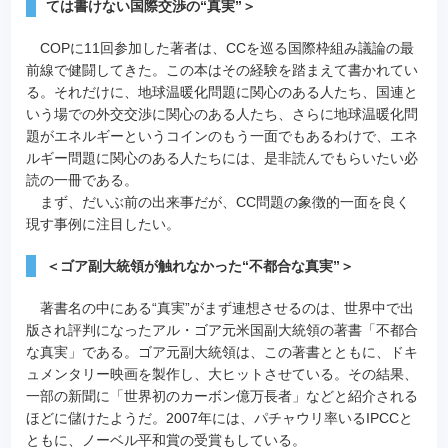
ては書けない国際交渉の“真実”＞
COPに11回参加した著者は、CCを巡る国際枠組み議論の最
前線で健闘してきた。この本はその経験を踏まえて書かれてい
る。それだけに、地球温暖化問題に関心のある人たち、国連と
いう場での外交交渉に関心のある人たち、さらに地球温暖化問
題がエネルギーというコインのもう一面でもあるわけで、エネ
ルギー問題に関心のある人たちには、是非読んでもらいたい必
読の一冊である。
まず、だいぶ前の出来事だが、CC問題の象徴的一面を良く
現す事例に注目したい。
＜ゴア副大統領が触れなかった“不都合な真実”＞
著書名の中にある“真実”がまず連想させるのは、世界中で出
版され評判になったアル・ゴア元米国副大統領の著書「不都合
な真実」である。ゴア元副大統領は、この著書とともに、ドキ
ュメンタリー映画を製作し、大ヒットさせている。その結果、
一部の新聞に「世界初のカーボン億万長者」などと紹介される
ほどに儲けたようだ。2007年には、パチャウリ率いるIPCCと
ともに、ノーベル平和賞の受賞もしている。