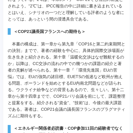
されよう。“2℃”は、IPCC報告の中に詳細に書き込まれている
とはいえ、シナリオの一つだと理解している評者のような者に
とっては、あっという間の浸透具合である。
＜COP21議長国フランスへの期待も＞
本書の構成は、第一章から第九章「COP16と第二約束期間と
の決別」までで、著者の経験を中心に、具体的国際交渉場面が
生き生きと紹介される。第十章「温暖化交渉はなぜ難航するの
か」以降は、CC交渉の流れの中での幾つかの課題の紹介と著
者の見解が述べられる。第十一章『「環境先進国」EUの苦
悩』では、EUの強気の諸目標、EUETSの低迷など欧州が抱え
る問題、ポーランドを始めとするEU内南北問題などが語られ
る。ウクライナ紛争などの背景もあるので、生々しい。第十二
章から第十四章までで、COP21パリ会議を前にして、課題整理
と提案をする。紹介される“資金”、“技術”は、今後の最大課題
である。著者は、COP21会議の議長国フランスのプラグマティ
ズムに期待もする。
＜エネルギー関係者必読書・COP参加11回の経験者でなく