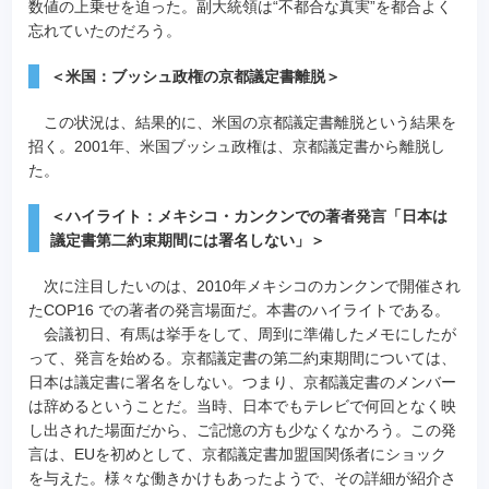
数値の上乗せを迫った。副大統領は“不都合な真実”を都合よく
忘れていたのだろう。
＜米国：ブッシュ政権の京都議定書離脱＞
この状況は、結果的に、米国の京都議定書離脱という結果を
招く。2001年、米国ブッシュ政権は、京都議定書から離脱し
た。
＜ハイライト：メキシコ・カンクンでの著者発言「日本は
議定書第二約束期間には署名しない」＞
次に注目したいのは、2010年メキシコのカンクンで開催され
たCOP16 での著者の発言場面だ。本書のハイライトである。
会議初日、有馬は挙手をして、周到に準備したメモにしたが
って、発言を始める。京都議定書の第二約束期間については、
日本は議定書に署名をしない。つまり、京都議定書のメンバー
は辞めるということだ。当時、日本でもテレビで何回となく映
し出された場面だから、ご記憶の方も少なくなかろう。この発
言は、EUを初めとして、京都議定書加盟国関係者にショック
を与えた。様々な働きかけもあったようで、その詳細が紹介さ