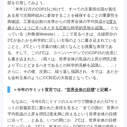
部を引用してみよう。
「本年12月のCOP15に向けて、すべての主要排出国が責任
ある形で次期枠組みに参加することを確保することの重要性を
再確認。工業化以前の水準からの世界全体の平均気温が
2度を
越えないようにすべきとする広範な科学的見地を認識。
」とな
っている（外務省Website）。ここで見るべきは、太線部分の
2℃があたかも科学的に正しい主張のように書き込まれている
ことと、2℃という言葉の後に続くなんとも慎重な表現であ
る。そして、この2℃は、コペンハーゲンでのCOP15の合意に
も書き込まれた。（我々は、世界全体の気温の上昇が摂氏2度
より下にとどまるべきであるとの科学的見解を認識し、…」）
さらに、その後、次第に、繰り返し強調され、今では、あたか
も金科玉条のようにCC対応の大前提となっている。
＜今年のサミット宣言では、“
世界全体の目標
”と記載＞
ちなみに、今年6月にドイツのエルマウで開催されたG7サミ
ットの首脳宣言に書かれた表現を見ると「全ての国が、世界の
平均気温の上昇を摂氏2度未満に抑えるという世界全体の目標
に沿って…」とある。いつの間にか、2℃は、世界全体の目標
になっている。2℃は、年末のパリ・COP21でも当然の前提と