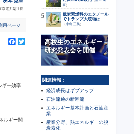
桝本 晃章
喜
）
東京電力副社長
低炭素燃料のエタノール
でトランプ大統領は...
（
小島 正美
）
刷用ページ
高校生のエネルギー
F
T
a
w
研究発表会を開催
c
i
e
t
b
t
o
e
関連情報：
o
r
ルギー効率
経済成長はギブアップ
k
石油流通の新潮流
エネルギー基本計画と石油産
業
エネルギー関
産業分野、熱エネルギーの脱
炭素化