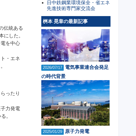
日中鉄鋼業環境保全・省エネ
先進技術専門家交流会
桝本 晃章の最新記事
の伝統ある
一冊の本にした。
発電を中心
フト・エネ
る。
電気事業連合会発足
2026/07/17
の時代背景
もらったり
原子力発電
いる。
原子力発電
2025/01/29