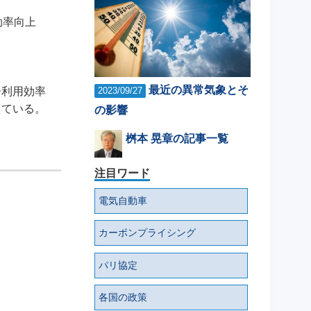
効率向上
最近の異常気象とそ
ー利用効率
2023/09/27
えている。
の影響
桝本 晃章の記事一覧
注目ワード
電気自動車
カーボンプライシング
パリ協定
各国の政策