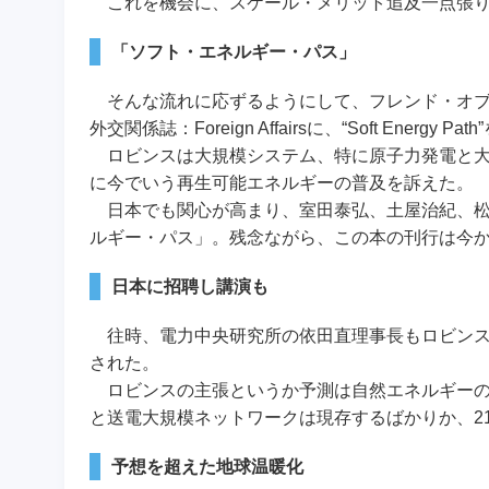
これを機会に、スケール・メリット追及一点張り
「ソフト・エネルギー・パス」
そんな流れに応ずるようにして、フレンド・オブ・
外交関係誌：Foreign Affairsに、“Soft Energ
ロビンスは大規模システム、特に原子力発電と大
に今でいう再生可能エネルギーの普及を訴えた。
日本でも関心が高まり、室田泰弘、土屋治紀、松
ルギー・パス」。残念ながら、この本の刊行は今
日本に招聘し講演も
往時、電力中央研究所の依田直理事長もロビンス
された。
ロビンスの主張というか予測は自然エネルギーの
と送電大規模ネットワークは現存するばかりか、2
予想を超えた地球温暖化