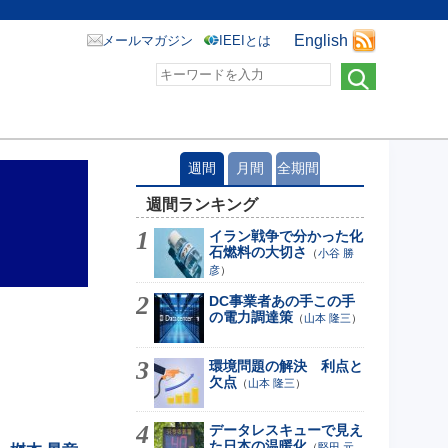
English
メールマガジン
IEEIとは
週間
月間
全期間
週間ランキング
イラン戦争で分かった化
石燃料の大切さ
（
小谷 勝
彦
）
DC事業者あの手この手
の電力調達策
（
山本 隆三
）
環境問題の解決 利点と
欠点
（
山本 隆三
）
データレスキューで見え
た日本の温暖化
（
堅田 元