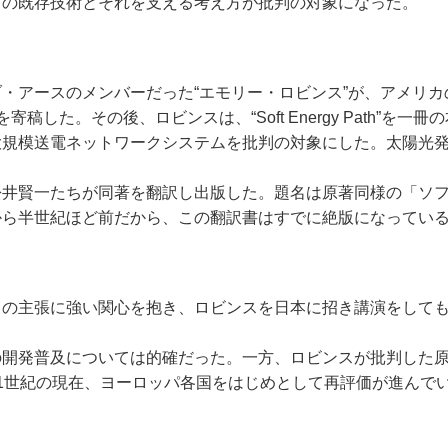
の既存技術とそれを支える考え方が批判の対象になった。
アースのメンバーだった“エモリー・ロビンス”が、アメリカ
y Path”を寄稿した。その後、ロビンスは、“Soft Energy Path”を
規模送電ネットワークシステムを批判の対象にした。太陽光
井賢一たちが同著を翻訳し出版した。題名は原著同様の「ソ
から半世紀ほど前だから、この翻訳書はすでに絶版になってい
の主張に強い関心を抱き、ロビンスを日本に招き講演をして
開発普及については的確だった。一方、ロビンスが批判した
1世紀の現在、ヨーロッパ各国をはじめとして再評価が進んで