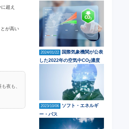
かに超え
ことが高い
国際気象機関が公表
2024/01/22
した2022年の空気中CO
濃度
2
昼も夜も、
ソフト・エネルギ
2023/10/06
ー・パス