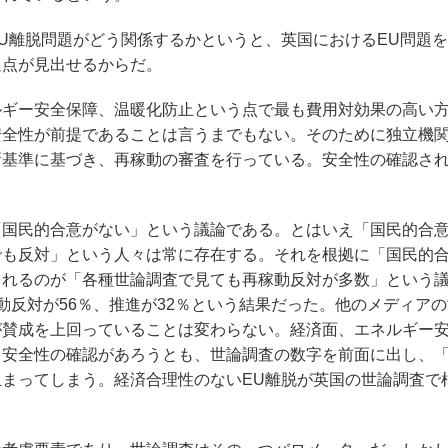
U離脱問題がどう関係するかというと、英国におけるEU問題
通点が見出せるからだ。
ギー安全保障、温暖化防止という点で最も費用対効果の高い
安全性が前提であることは言うまでもない。そのために独立機
新基準に基づき、再稼動の審査を行っている。安全性の確認さ
国民的合意がない」という議論である。とはいえ「国民的合
でも反対」という人々は常に存在する。それを根拠に「国民的
されるのが「各種世論調査で見ても再稼動反対が多数」という
動反対が56％、推進が32％という結果だった。他のメディア
が賛成を上回っていることは変わらない。経済面、エネルギー
る安全性の確認があろうとも、世論調査の数字を前面に出し、
まってしまう。経済合理性のないEU離脱が英国の世論調査で