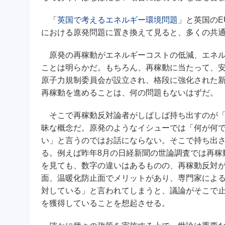
「
英国で考えるエネルギー環境問題
」と英国のE
における原発問題に置き換えて見ると、多くの共
原発の再稼動がエネルギーコストの低減、エネル
ことは明らかだ。もちろん、再稼動に当たって、
原子力規制委員会が設立され、格段に強化された
再稼動を進めることは、何の問題もないはずだ。
そこで再稼動反対論者がしばしば持ち出すのが「
昧な概念だ。原発のようなイシューでは「何が何
い」と言うのではお話にならない。そこで持ち出
る。例えば昨年8月の日経新聞の世論調査では再稼
を見ても、数字の違いはあるものの、再稼動反対
面、温暖化防止面でメリットがあり、専門家によ
対している」と言われてしまうと、議論がそこで止
を獲得していることを想起させる。