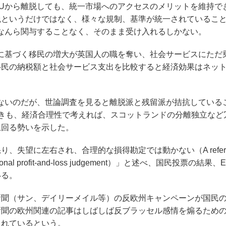
Uから離脱しても、統一市場へのアクセスのメリットを維持で
税というだけではなく、様々な規制、基準が統一されているこ
なんら関与することなく、そのまま受け入れるしかない。
に基づく移民の増大が英国人の職を奪い、社会サービスにただ
移民の納税額と社会サービス支出を比較すると経済効果はネッ
ないのだが、世論調査を見ると離脱派と残留派が拮抗している
きも、経済合理性で考えれば、スコットランドの分離独立など
上回る勢いを示した。
望に左右され、合理的な損得勘定では動かない（A referend
s not a rational profit-and-loss judgement）」と述べ、国民投票の
いる。
聞（サン、デイリーメイル等）の反欧州キャンペーンが国民
新聞の欧州関連の記事はしばしば反ブラッセル感情を煽るため
まれているという。