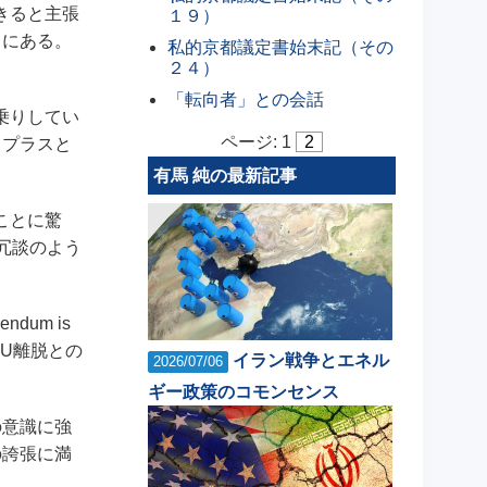
きると主張
１９）
とにある。
私的京都議定書始末記（その
２４）
「転向者」との会話
乗りしてい
ページ:
1
2
トプラスと
有馬 純の最新記事
ことに驚
冗談のよう
um is
結果、EU離脱との
イラン戦争とエネル
2026/07/06
ギー政策のコモンセンス
の意識に強
の誇張に満