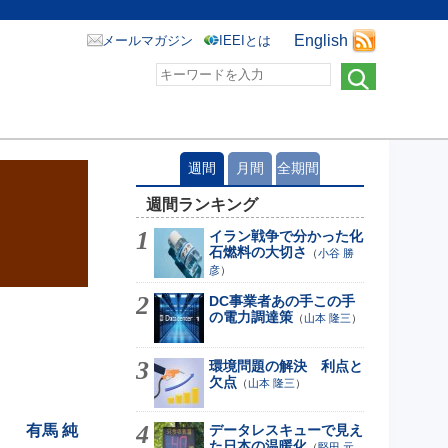
English
メールマガジン
IEEIとは
週間
月間
全期間
週間ランキング
イラン戦争で分かった化
石燃料の大切さ
（
小谷 勝
彦
）
DC事業者あの手この手
の電力調達策
（
山本 隆三
）
環境問題の解決 利点と
欠点
（
山本 隆三
）
有馬 純
データレスキューで見え
た日本の温暖化
（
堅田 元