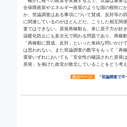
確かに種々の政策を実施する上で、世論は重要な
全保障政策やエネルギー政策のような国の根幹に
か。世論調査はある事項について賛成、反対等の
に関連しているのがほとんどだ。こうした相互関
査ではできない。原発再稼動も、単に原子力が好
温暖化防止にも多次元で関わる問題であり、再稼
「再稼動に賛成、反対」といった単純な問いかけ
は思われない。また世論調査の数字をもって「再
選挙いずれにおいても「安全性の確認された原発
原発」を掲げた政党が敗北していることをどう考
次のページ:
「世論調査で不