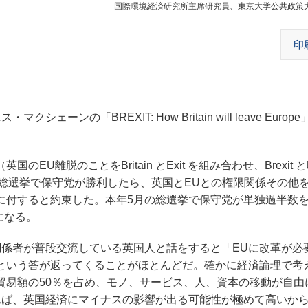
国際環境経済研究所主席研究員、東京大学公共政策
印
の「BREXIT: How Britain will leave Europ
U離脱のことをBritain とExit を組み合わせ、Brexit 
5月の総選挙で保守党が勝利したら、英国とEUとの権限関係その他
に付すると約束した。本年5月の総選挙で保守党が単独過半数
になる。
係者が普段交流している英国人と話をすると「EUに改革が必
という答が返ってくることがほとんどだ。確かに経済論理で考
貿易額の50％を占め、モノ、サービス、人、資本の移動が自由
ば、英国経済にマイナスの影響が出る可能性が極めて高いから