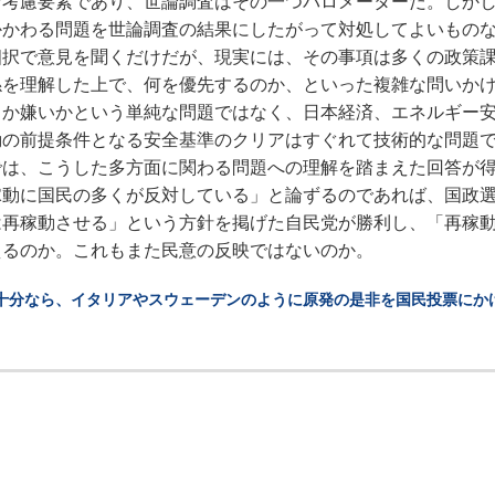
考慮要素であり、世論調査はその一つバロメーターだ。しか
かかわる問題を世論調査の結果にしたがって対処してよいもの
四択で意見を聞くだけだが、現実には、その事項は多くの政策
係を理解した上で、何を優先するのか、といった複雑な問いか
きか嫌いかという単純な問題ではなく、日本経済、エネルギー
動の前提条件となる安全基準のクリアはすぐれて技術的な問題
では、こうした多方面に関わる問題への理解を踏まえた回答が
稼動に国民の多くが反対している」と論ずるのであれば、国政
は再稼動させる」という方針を掲げた自民党が勝利し、「再稼
えるのか。これもまた民意の反映ではないのか。
十分なら、イタリアやスウェーデンのように原発の是非を国民投票にか