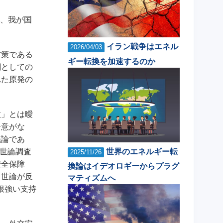
を、我が国
イラン戦争はエネル
2026/04/03
方策である
ギー転換を加速するのか
関としての
れた原発の
意」とは曖
合意がな
議論であ
世界のエネルギー転
の世論調査
2025/11/26
安全保障
換論はイデオロギーからプラグ
「世論が反
マティズムへ
根強い支持