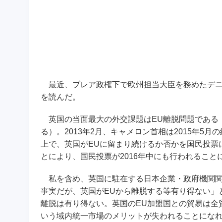
最近、ブレア政権下で欧州担当大臣を務めたデニス・マクシェーン
を読んだ。
英国の当面最大の外交課題はEU離脱問題である（英国のE
る）。2013年2月、キャメロン首相は2015年
上で、英国がEUに留まり続けるか否かを国民投票
とにより、国民投票が2016年中にも行われること
私を含め、英国に駐在する日本企業・政府機関関
事実だが、英国がEUから離脱する等有り得ない」
離脱は有り得ない。英国のEU加盟国との貿易は全
いう域内統一市場のメリットが失われることになれ