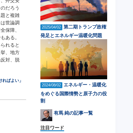
し、外交安
なのだろう
課題と複雑
けは世論調
第二期トランプ政権
2025/04/02
安全保障、
発足とエネルギー温暖化問題
でもある。
得られると
選挙、地方
動反対、脱
ければよい」
エネルギー・温暖化
2024/08/02
をめぐる国際情勢と原子力の役
割
有馬 純の記事一覧
注目ワード