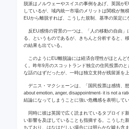
脱派はノルウェーやスイスの事例をあげ、英国がE
しているが、域内統一市場のメリットは関税が無
EUから離脱すれば、こうした規制、基準の策定に
反EU感情の背景の一つは、「人の移動の自由」
る、というものであるが、きちんと分析すると、
の結果も出ている。
このようにEU離脱論には経済合理性がほとんど
く。昨年9月のスコットランド独立の住民投票のと
な話のはずだったが、一時は独立支持が残留派を
デニス・マクシェーンは、「国民投票は感情、怒り、失
about emotion, anger, disappointment- it i
結論になってしまうことに強い危機感を表明して
同時に彼は英国で広く読まれているタブロイド新
い影響を及ぼしていることも指摘する。こうした
ちており、はなはだしい場合には明らかな嘘も含