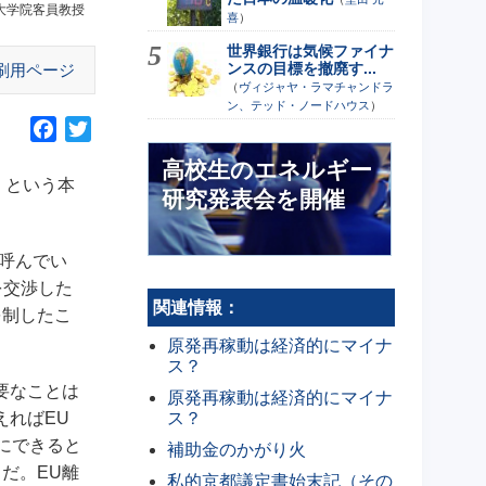
大学院客員教授
喜
）
世界銀行は気候ファイナ
ンスの目標を撤廃す...
刷用ページ
（
ヴィジャヤ・ラマチャンドラ
ン、テッド・ノードハウス
）
F
T
a
w
高校生のエネルギー
c
i
e」という本
研究発表会を開催
e
t
b
t
o
e
と呼んでい
o
r
を交渉した
関連情報：
k
を制したこ
原発再稼動は経済的にマイナ
ス？
要なことは
原発再稼動は経済的にマイナ
ス？
えればEU
にできると
補助金のかがり火
だ。EU離
私的京都議定書始末記（その