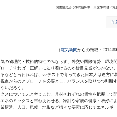
国際環境経済研究所理事・主席研究員／東
印
（
電気新聞
からの転載：2014年
気の物理的・技術的特性のみならず、外交や国際情勢、環境
プローチすれば「正解」に辿り着けるのか皆目見当がつかない
るなどと言われれば、○×テストで育ってきた日本人は途方に
な視点からのアプローチを必要とし、バランスを取りつつ判断
はないだろう。
クスについてふと考えこむ。具材それぞれの個性を把握して
再エネのミックスと重ねあわせる。家計や家族の健康・嗜好に
産業構造、人口、気候、地形など様々な要素に応じてエネルギ