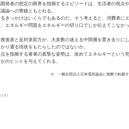
開発者の想定の限界を指摘するエピソードは、生活者の視点
革議論への警鐘ともとれる。
るきっかけはいくらでもあるのだ。そう考えると、消費者に
は、エネルギー問題をエネルギーの切り口でしか伝えてこなか
推進派と反対派双方が、大多数の迷える中間層を置き去りに
まかり通る現状をもたらしたのではないか。
点を指摘する著者の真摯な姿勢は、改めてエネルギーという
くかのヒントを与えてくれる。
※ 一般社団法人日本電気協会に無断で転載す
ワック）