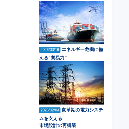
エネルギー危機に備
2026/03/16
える“貿易力”
変革期の電力システ
2026/02/04
ムを支える
市場設計の再構築