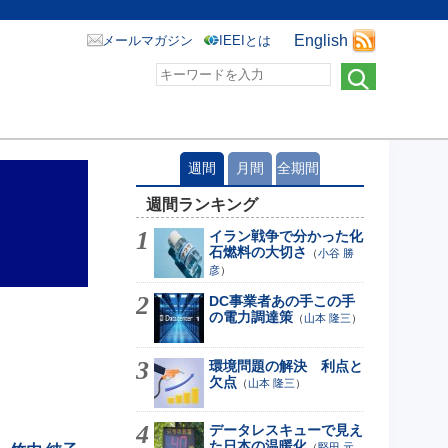
English
メールマガジン
IEEIとは
週間
月間
全期間
週間ランキング
イラン戦争で分かった化
石燃料の大切さ
（
小谷 勝
彦
）
DC事業者あの手この手
の電力調達策
（
山本 隆三
）
環境問題の解決 利点と
欠点
（
山本 隆三
）
データレスキューで見え
た日本の温暖化
（
堅田 元