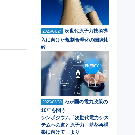
次世代原子力技術導
2026/04/24
入に向けた規制合理化の国際比
較
わが国の電力政策の
2026/03/30
10年を問う
シンポジウム「次世代電力シス
テムへの道と原子力 基盤再構
築に向けて」より