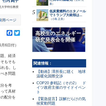
竹内 純子
喜
）
北大学特任教授
低炭素燃料のエタノール
でトランプ大統領は...
（
小島 正美
）
刷用ページ
高校生のエネルギー
F
T
a
w
研究発表会を開催
c
i
6月6日付）
e
t
b
t
問題、経済
o
e
。
そもそも
関連情報：
o
r
暮れる。し
【動画】澤所長に聴く 地球
k
すべき問題
温暖化国際交渉
COP20 参戦記（その2） ド
配分を考
イツ政府主催のサイドイベン
よって具材
ト
ーの配分を
【緊急提言】誤解だらけの気
候変動問題