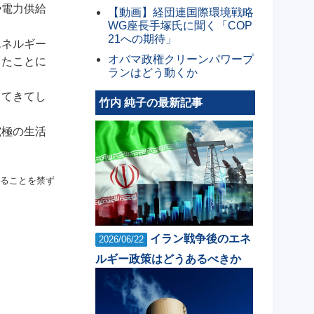
や電力供給
【動画】経団連国際環境戦略
WG座長手塚氏に聞く「COP
21への期待」
エネルギー
オバマ政権クリーンパワープ
ったことに
ランはどう動くか
してきてし
竹内 純子の最新記事
究極の生活
ることを禁ず
イラン戦争後のエネ
2026/06/22
ルギー政策はどうあるべきか