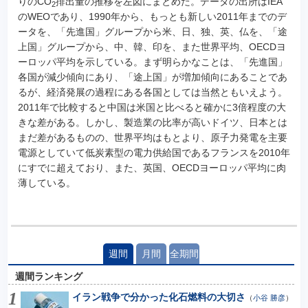
りのCO
排出量の推移を左図にまとめた。データの出所はIEA
2
のWEOであり、1990年から、もっとも新しい2011年までのデ
ータを、「先進国」グループから米、日、独、英、仏を、「途
上国」グループから、中、韓、印を、また世界平均、OECDヨ
ーロッパ平均を示している。まず明らかなことは、「先進国」
各国が減少傾向にあり、「途上国」が増加傾向にあることであ
るが、経済発展の過程にある各国としては当然ともいえよう。
2011年で比較すると中国は米国と比べると確かに3倍程度の大
きな差がある。しかし、製造業の比率が高いドイツ、日本とは
まだ差があるものの、世界平均はもとより、原子力発電を主要
電源としていて低炭素型の電力供給国であるフランスを2010年
にすでに超えており、また、英国、OECDヨーロッパ平均に肉
薄している。
週間
月間
全期間
週間ランキング
イラン戦争で分かった化石燃料の大切さ
（
小谷 勝彦
）