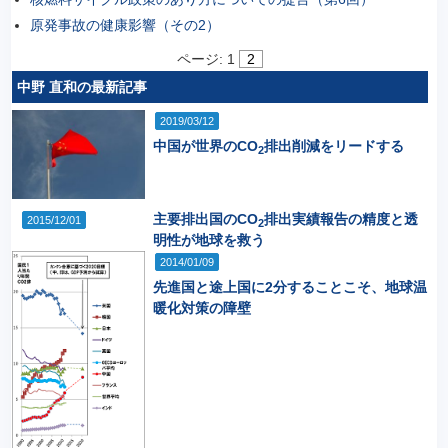
原発事故の健康影響（その2）
ページ:
1
2
中野 直和の最新記事
2019/03/12
中国が世界のCO
排出削減をリードする
2
主要排出国のCO
排出実績報告の精度と透
2015/12/01
2
明性が地球を救う
2014/01/09
先進国と途上国に2分することこそ、地球温
暖化対策の障壁