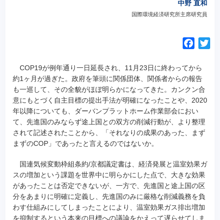
中野 直和
国際環境経済研究所主席研究員
F
T
a
w
c
i
COP19が例年通り一日延長され、11月23日に終わってから
e
t
約1ヶ月が過ぎた。政府を筆頭に関係団体、関係者からの報告
も一巡して、その全貌がほぼ明らかになってきた。カンクン合
b
t
意にもとづく自主目標の提出手法が明確になったことや、2020
o
e
年以降についても、ダーバンプラットホーム作業部会におい
o
r
て、先進国のみならず途上国との双方の削減行動が、より整理
k
されて記述されたことから、「それなりの成果のあった、まず
まずのCOP」であったと言えるのではないか。
国連気候変動枠組条約/京都議定書は、経済発展と温室効果ガ
スの増加という課題を世界中に明らかにした点で、大きな効果
があったことは否定できないが、一方で、先進国と途上国の区
分をあまりに明確に定義し、先進国のみに厳格な削減義務を負
わす仕組みにしてしまったことにより、温室効果ガス排出増加
を抑制するという本来の目標への議論をかえって遅らせてしま