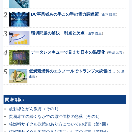
DC事業者あの手この手の電力調達策
（
山本 隆三
）
環境問題の解決 利点と欠点
（
山本 隆三
）
データレスキューで見えた日本の温暖化
（
堅田 元喜
）
低炭素燃料のエタノールでトランプ大統領は...
（
小島
正美
）
関連情報：
放射線とがん教育（その1）
貿易赤字の続くなかでの原油価格の急落（その1）
核燃料サイクル政策のあり方についての提言（第4回）
核燃料サイクル政策のあり方についての提言（第6回）