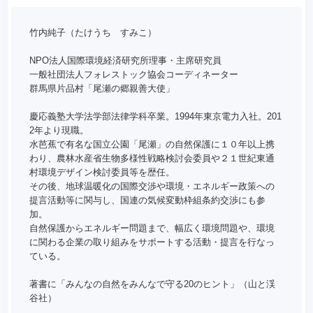
竹内純子（たけうち すみこ）
NPO法人国際環境経済研究所理事・主席研究員
一般社団法人フォレストック協会コーディネーター
群馬県片品村「尾瀬の郷親善大使」
慶応義塾大学法学部法律学科卒業。1994年東京電力入社。201
2年より現職。
水芭蕉で有名な国立公園「尾瀬」の自然保護に１０年以上携
わり、農林水産省生物多様性戦略検討会委員や２１世紀東通
村環境デザイン検討委員等を歴任。
その後、地球温暖化の国際交渉や環境・エネルギー政策への
提言活動等に関与し、国連の気候変動枠組条約交渉にも参
加。
自然保護からエネルギー問題まで、幅広く環境問題や、環境
に関わる企業の取り組みをサポートする活動・提言を行なっ
ている。
著書に「みんなの自然をみんなで守る20のヒント」（山と渓
谷社）