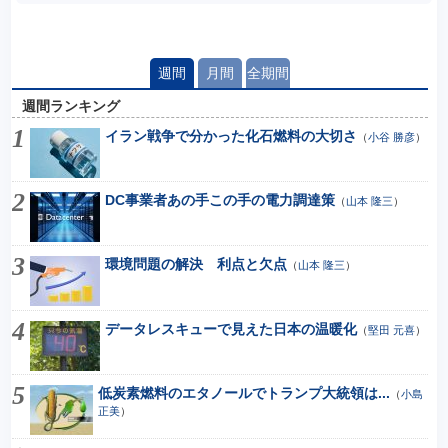
週間
月間
全期間
週間ランキング
イラン戦争で分かった化石燃料の大切さ
（
小谷 勝彦
）
DC事業者あの手この手の電力調達策
（
山本 隆三
）
環境問題の解決 利点と欠点
（
山本 隆三
）
データレスキューで見えた日本の温暖化
（
堅田 元喜
）
低炭素燃料のエタノールでトランプ大統領は...
（
小島
正美
）