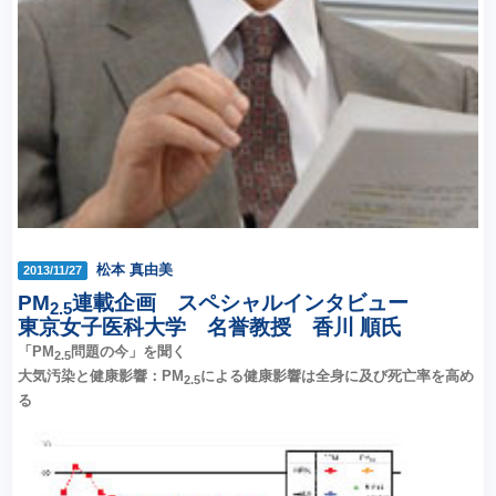
松本 真由美
2013/11/27
PM
連載企画 スペシャルインタビュー
2.5
東京女子医科大学 名誉教授 香川 順氏
「PM
問題の今」を聞く
2.5
大気汚染と健康影響：PM
による健康影響は全身に及び死亡率を高め
2.5
る