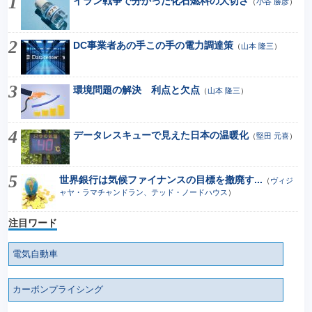
イラン戦争で分かった化石燃料の大切さ
（
小谷 勝彦
）
DC事業者あの手この手の電力調達策
（
山本 隆三
）
環境問題の解決 利点と欠点
（
山本 隆三
）
データレスキューで見えた日本の温暖化
（
堅田 元喜
）
世界銀行は気候ファイナンスの目標を撤廃す...
（
ヴィジ
ャヤ・ラマチャンドラン、テッド・ノードハウス
）
注目ワード
電気自動車
カーボンプライシング