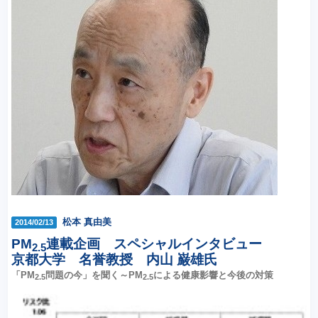
松本 真由美
2014/02/13
PM
連載企画 スペシャルインタビュー
2.5
京都大学 名誉教授 内山 巌雄氏
「PM
問題の今」を聞く～PM
による健康影響と今後の対策
2.5
2.5