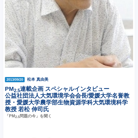
松本 真由美
2013/09/20
PM
連載企画 スペシャルインタビュー
2.5
公益社団法人大気環境学会会長/愛媛大学名誉教
授・愛媛大学農学部生物資源学科大気環境科学
教授 若松 伸司氏
「PM
問題の今」を聞く
2.5