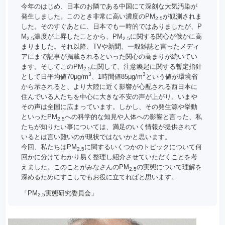
今年のはじめ、日本のお隣である中国にて深刻な大気汚染が
発生しました。このとき非常に高い濃度のPM
が観測されま
2.5
した。そのすぐあとに、日本でも一時的ではありましたが、P
M
濃度が上昇したことから、PM
に関する関心が俄かに高
2.5
2.5
まりました。それ以降、TVや新聞、一般雑誌と言ったメディ
アにまで記事が掲載されるといった関心の高まりが続いてい
ます。そしてこのPM
に関して、注意喚起に関する暫定指針
2.5
3
3
として日平均値70μg/m
、1時間値85μg/m
という値が環境省
から示されると、より大陸に近く影響が心配される西日本に
住んでいる人たちを中心に大きな不安の声が上がり、いまや
その声は全国に広まっています。しかし、その発生源や挙動
といったPM
への科学的な知見や人体への影響と言った、私
2.5
たちが知りたい事については、満足のいく情報が提供されて
いるとは言い難いのが現状ではないかと思います。
今回、私たちはPM
に関するいくつかのトピックについて何
2.5
回かに分けてわかり易く整理し紹介させていただくことを考
えました。このことがみなさんのPM
の実態について理解を
2.5
深めるためにすこしでもお役に立てればと思います。
「PM
実態研究委員会」
2.5