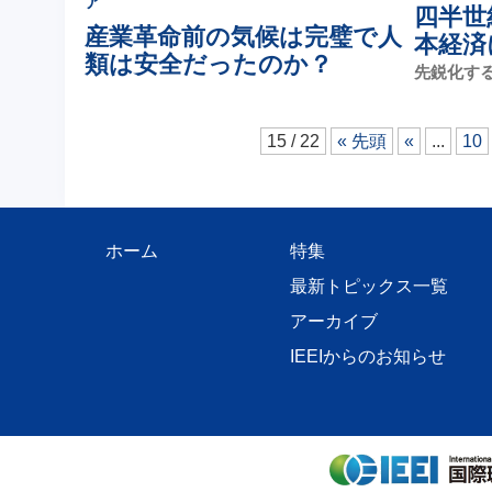
ア
四半世
産業革命前の気候は完璧で人
本経済
類は安全だったのか？
先鋭化す
15 / 22
« 先頭
«
...
10
ホーム
特集
最新トピックス一覧
アーカイブ
IEEIからのお知らせ