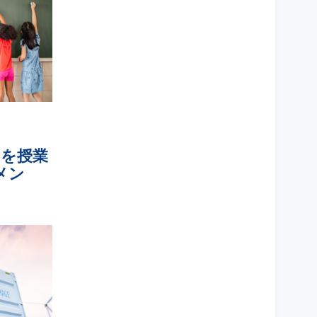
力を授業
メン