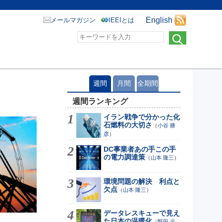
English
メールマガジン
IEEIとは
週間
月間
全期間
週間ランキング
イラン戦争で分かった化
石燃料の大切さ
（
小谷 勝
彦
）
DC事業者あの手この手
の電力調達策
（
山本 隆三
）
環境問題の解決 利点と
欠点
（
山本 隆三
）
データレスキューで見え
た日本の温暖化
（
堅田 元