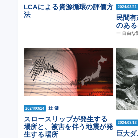
LCAによる資源循環の評価方
2024/03/21
法
民間有
のある
ー 自由な
辻 健
2024/03/14
スロースリップが発生する
2024/03/13
場所と、被害を伴う地震が発
巨大ダ
生する場所