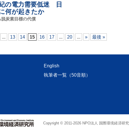
紀の電力需要低迷 日
に何が起きたか
る脱炭素目標の代償
...
13
14
15
16
17
...
20
...
»
最後 »
English
執筆者一覧（50音順）
Copyright © 2011
-2026 NPO法人 国際環境経済研究所. Al