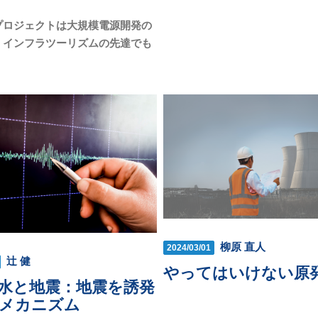
プロジェクトは大規模電源開発の
、インフラツーリズムの先達でも
柳原 直人
2024/03/01
辻 健
やってはいけない原
水と地震：地震を誘発
メカニズム