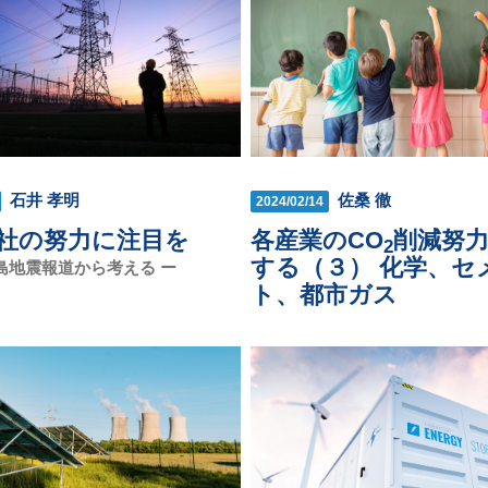
石井 孝明
佐桑 徹
2024/02/14
社の努力に注目を
各産業のCO
削減努
2
する（３） 化学、セ
島地震報道から考える ー
ト、都市ガス