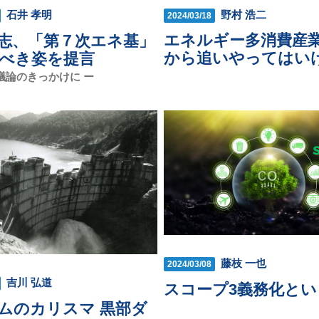
野村 浩二
石井 孝明
2024/03/18
エネルギー多消費産
志、「第７次エネ基」
から追いやってはい
べき姿を提言
議論のきっかけに ー
藤枝 一也
2024/03/08
吉川 弘道
スコープ3義務化とい
ムのカリスマ 黒部ダ