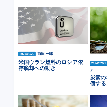
前田 一郎
2024/02/22
米国ウラン燃料のロシア依
2024/02/21
存脱却への動き
ア
炭素の
価する