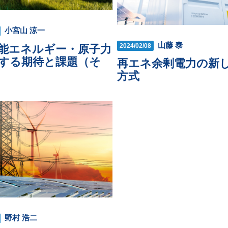
小宮山 涼一
山藤 泰
2024/02/08
能エネルギー・原子力
する期待と課題（そ
再エネ余剰電力の新
方式
野村 浩二