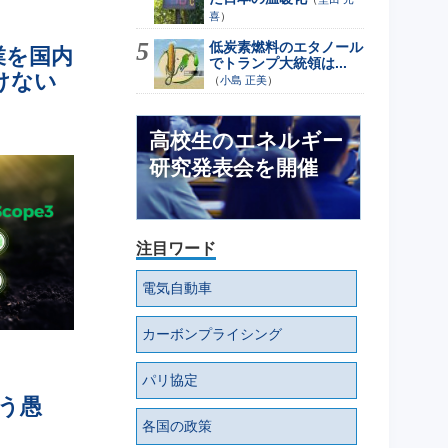
喜
）
低炭素燃料のエタノール
業を国内
でトランプ大統領は...
けない
（
小島 正美
）
高校生のエネルギー
研究発表会を開催
注目ワード
電気自動車
カーボンプライシング
パリ協定
う愚
各国の政策