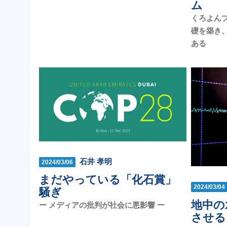
ム
くろよん
礎を築き
ある
石井 孝明
2024/03/06
まだやっている「化石賞」
2024/03/04
騒ぎ
地中の
ー メディアの批判が社会に悪影響 ー
させる