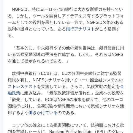
NGFSは、特にヨーロッパの銀行に大きな影響力を持ってい
る。しかし、ツールを開発しアイデアを共有するプラットフォ
ームとしての役割を果たしている一方で、NGFSは欠陥のある
規制の拠点となっている。ある
銀行アナリスト
がこう指摘す
る。
「基本的に、中央銀行やその他の規制当局は、銀行監督に用
いる気候変動関連の手法を作成する。しかし、それらはNGFS
を通じて提示されるのである。」
欧州中央銀行（ECB）は、EUの各国中央銀行に対する監督
権限を有し、NGFSシナリオを用いてユーロ圏金融システムの
ストレステスト
を実施している。さらに、気候変動の想定を
金
融政策
に組み込み、「気候政策評価が優れた」企業への投資を
「優先」している。ECBはNGFSの権限を借りて、他のユーロ
圏銀行に対し、負荷試験や情報開示において気候シナリオを活
用するよう
働きかけている
のである。
コッツ他の論文による損害関数について、技術面における批
判を主導した一人に、Banking Policy Institute（BPI）のグレッ