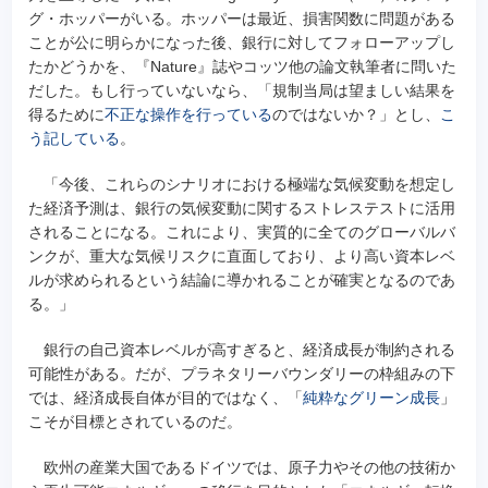
グ・ホッパーがいる。ホッパーは最近、損害関数に問題がある
ことが公に明らかになった後、銀行に対してフォローアップし
たかどうかを、『Nature』誌やコッツ他の論文執筆者に問いた
だした。もし行っていないなら、「規制当局は望ましい結果を
得るために
不正な操作を行っている
のではないか？」とし、
こ
う記している
。
「今後、これらのシナリオにおける極端な気候変動を想定し
た経済予測は、銀行の気候変動に関するストレステストに活用
されることになる。これにより、実質的に全てのグローバルバ
ンクが、重大な気候リスクに直面しており、より高い資本レベ
ルが求められるという結論に導かれることが確実となるのであ
る。」
銀行の自己資本レベルが高すぎると、経済成長が制約される
可能性がある。だが、プラネタリーバウンダリーの枠組みの下
では、経済成長自体が目的ではなく、「
純粋なグリーン成長
」
こそが目標とされているのだ。
欧州の産業大国であるドイツでは、原子力やその他の技術か