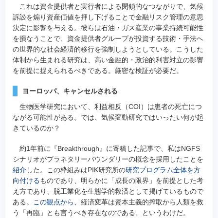
これは資金提供者と実行者による閉鎖的なつながりで、気候
訴訟を煽り資産価値を押し下げることで金融リスク管理の意思
決定に影響を与える。彼らは石油・ガス産業の事業持続可能性
を損なうことで、資金提供者グループが投資する技術・手法へ
の世界的な社会経済的移行を強制しようとしている。こうした
体制から生まれる研究は、高い金融的・政治的利害対立の影響
を前提に捉えられるべきである。厳密な検証が必要だ。
ヨーロッパ、キャンセルされる
生物医学研究において、利益相反（COI）は患者の死亡につ
ながる可能性がある。では、気候変動研究ではいったい何が起
きているのか？
約1年前に『Breakthrough』に寄稿した記事で、私はNGFS
シナリオがプラネタリーバウンダリーの概念を採用したことを
紹介
した。この枠組みはPIK研究所の
研究プログラム全体を方
向付ける
ものであり、明らかに「成長の限界」を前提とした考
え方であり、脱工業化を生態学的救済として掲げているもので
ある。
この観点から
、経済変革は資本主義的搾取から人類を救
う「再臨」とも言うべき存在なのである、というわけだ。