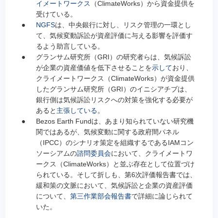
イメートワークス
（ClimateWorks）から資金提供を
受けている。
●
NGFS
は、中央銀行に対し、リスク管理の一環とし
て、気候変動訴訟が資産評価に与える影響を評価す
るよう助言している。
●
グランサム研究所（GRI）の研究者らは、気候訴訟
が企業の資産価値を低下させることを
示して
おり、
クライメートワークス（ClimateWorks）が資金提供
したグランサム研究所（GRI）のイニシアチブは、
銀行側は気候訴訟リスクへの対策を強化する必要が
あると
主張している
。
●
Bezos Earth Fundは、あまり知られていない研究機
関ではあるが、気候変動に関する政府間パネル
（IPCC）のシナリオ策定を組織するであるIAMコン
ソーシアムの
諮問委員会
において、クライメートワ
ークス（ClimateWorks）と並ぶ存在として位置づけ
られている。そして折しも、第6次評価報告書では、
緩和策の文脈において、気候訴訟と企業の資産評価
について、
第三作業部会報告書
で詳細に論じられて
いた。