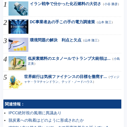
イラン戦争で分かった化石燃料の大切さ
（
小谷 勝彦
）
DC事業者あの手この手の電力調達策
（
山本 隆三
）
環境問題の解決 利点と欠点
（
山本 隆三
）
低炭素燃料のエタノールでトランプ大統領は...
（
小島
正美
）
世界銀行は気候ファイナンスの目標を撤廃す...
（
ヴィジ
ャヤ・ラマチャンドラン、テッド・ノードハウス
）
関連情報：
IPCC絶対視の風潮に異議あり
脱炭素への執着はどのように形成されたか