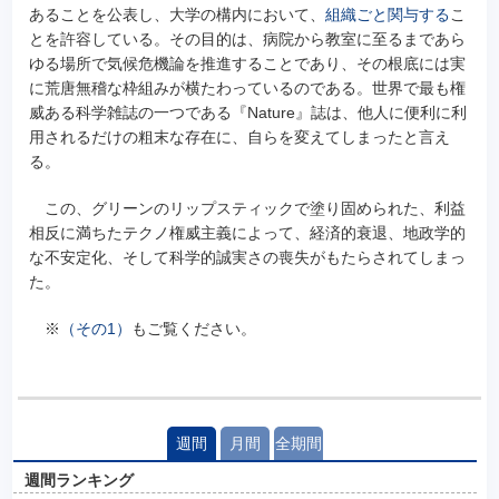
あることを公表し、大学の構内において、
組織ごと関与する
こ
とを許容している。その目的は、病院から教室に至るまであら
ゆる場所で気候危機論を推進することであり、その根底には実
に荒唐無稽な枠組みが横たわっているのである。世界で最も権
威ある科学雑誌の一つである『Nature』誌は、他人に便利に利
用されるだけの粗末な存在に、自らを変えてしまったと言え
る。
この、グリーンのリップスティックで塗り固められた、利益
相反に満ちたテクノ権威主義によって、経済的衰退、地政学的
な不安定化、そして科学的誠実さの喪失がもたらされてしまっ
た。
※
（その1）
もご覧ください。
週間
月間
全期間
週間ランキング