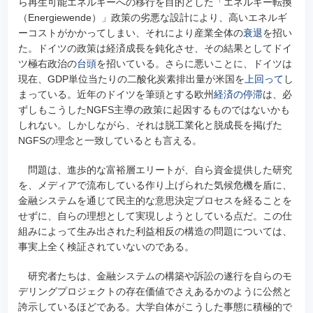
ら再生可能エネルギーへの移行を目的とした「エネルギー転換
（Energiewende）」政策の劣悪な設計により、高いエネルギ
ーコストがかかってしまい、それにより産業全体の
衰退
を招い
た。ドイツの政策は経済成長を鈍化させ、その結果としてドイ
ツ極右政治の
台頭
を招いている。さらに悪いことに、ドイツは
現在、GDP単位当たりの二酸化炭素排出量が米国を
上回って
し
まっている。近年のドイツを筆頭とする欧州
経済の停滞
は、必
ずしもこうしたNGFS主導の政策に起因するものではないかも
しれない。しかしながら、それは脱工業化と脱成長を掲げた
NGFSの理念と一致しているとも言える。
問題は、進歩的な富裕層エリートが、自ら資金提供した研究
を、メディアで流布している作り上げられた気候危機を盾に、
金融システムを通じて民主的な意思決定プロセスを経ることを
せずに、自らの理想として実現しようとしている点だ。この仕
組みによって生み出された利益相反の構造の問題については、
事実上全く検証されていないのである。
研究者たちは、金融システムの構築や訴訟の遂行を自らのモ
デリングプロジェクトの存在価値でさえあるかのように公然と
誇示しているほどである。大学自体がこうした事態に積極的で