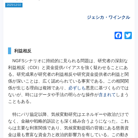
2025/12/10
ジェシカ・ワインクル
F
T
a
w
c
i
利益相反
e
t
NGFSシナリオに持続的に見られる問題は、研究者の深刻な
b
t
利益相反（COI）と資金提供バイアスを強く疑わせることにあ
o
e
る。研究成果が研究者の利益相反や研究資金提供者の利益と関
o
r
係が深いことは、広く認められている事実である。この相関関
k
係が生じる理由は複雑であり、
必ずしも
悪意に基づくものでは
ないが、時にはデータや手法の明らかな操作が
含まれて
しまう
こともある。
特にパリ協定以降、気候変動研究はエネルギーや政治だけで
なく、金融や戦略的訴訟とも深く絡み合うようになった。これ
らは主要な利害関係であり、気候変動提唱の背後にある慈善資
金は最も豊富な資金力と政治的影響力を有している。この動き