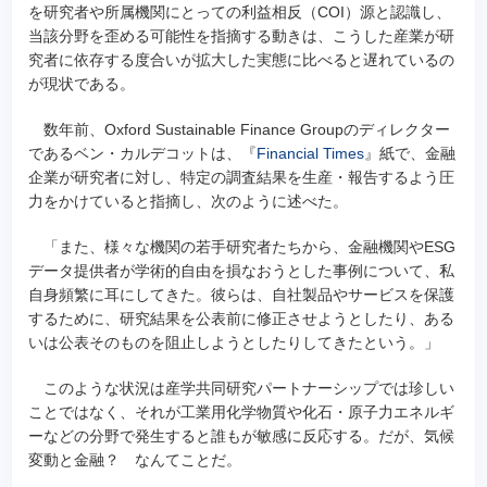
を研究者や所属機関にとっての利益相反（COI）源と認識し、
当該分野を歪める可能性を指摘する動きは、こうした産業が研
究者に依存する度合いが拡大した実態に比べると遅れているの
が現状である。
数年前、Oxford Sustainable Finance Groupのディレクター
であるベン・カルデコットは、『
Financial Times
』紙で、金融
企業が研究者に対し、特定の調査結果を生産・報告するよう圧
力をかけていると指摘し、次のように述べた。
「また、様々な機関の若手研究者たちから、金融機関やESG
データ提供者が学術的自由を損なおうとした事例について、私
自身頻繁に耳にしてきた。彼らは、自社製品やサービスを保護
するために、研究結果を公表前に修正させようとしたり、ある
いは公表そのものを阻止しようとしたりしてきたという。」
このような状況は産学共同研究パートナーシップでは珍しい
ことではなく、それが工業用化学物質や化石・原子力エネルギ
ーなどの分野で発生すると誰もが敏感に反応する。だが、気候
変動と金融？ なんてことだ。