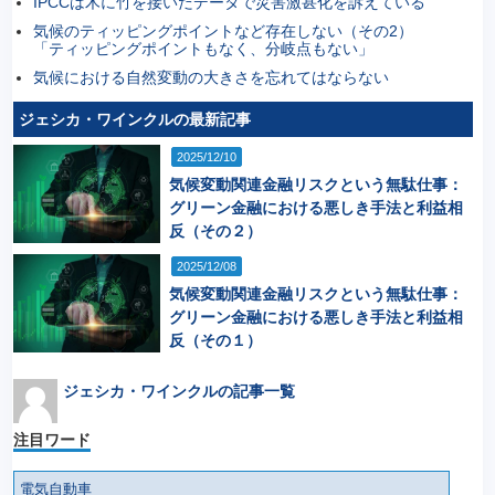
IPCCは木に竹を接いだデータで災害激甚化を訴えている
気候のティッピングポイントなど存在しない（その2）
「ティッピングポイントもなく、分岐点もない」
気候における自然変動の大きさを忘れてはならない
ジェシカ・ワインクルの最新記事
2025/12/10
気候変動関連金融リスクという無駄仕事：
グリーン金融における悪しき手法と利益相
反（その２）
2025/12/08
気候変動関連金融リスクという無駄仕事：
グリーン金融における悪しき手法と利益相
反（その１）
ジェシカ・ワインクルの記事一覧
注目ワード
電気自動車