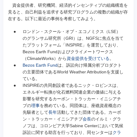
資金提供者、研究機関、経済的インセンティブの組織構造を
見ると、自己利益を追求する研究プログラムの複数の組織が存
在する。以下に最近の事例を考察してみよう。
●
ロンドン・スクール・オブ・エコノミクス（LSE）
のグランサム研究所（GRI）は、NGFSに焦点を当て
たプラットフォーム「INSPIRE」を運営しており、
Bezos Earth Fundおよびクライメートワークス
（ClimateWorks）から
資金提供を受けている
。
●
Bezos Earth Fund
は、訴訟向け帰属分析プロダクト
の主要団体であるWorld Weather Attributionを支援し
ている。
●
INSPIREの共同創設者であるニック・ロビンスは、
エネルギー転換が化石燃料関連企業の価値に与える
影響を研究するカーボン・トラッカー・イニシアチ
ブの
理事
を務めている。同団体は、座礁資産概念の
先駆者として
長年
活動してきた団体である。カーボ
ン・トラッカー・イニシアチブ
会長
のイルミ・グラ
ノフは、コロンビア大学Sabine Centerにおいて気候
訴訟に関する助言を行っており、同センターは
クラ