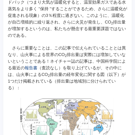
ドバック（つまり大気が温暖化すると、温室効果ガスである水
蒸気をより多く “保持 “することができるため、さらに温暖化が
促進される現象）の3％程度に過ぎない。このように、温暖化
が自己増殖的に繰り返され、さらに火災が発生し、CO
排出量
2
が増加するというのは、私たちが懸念する最重要課題ではない
のである。
さらに重要なことは、この記事で伝えられていることとは異
なり、山火事による世界のCO
排出量は実際には増加していな
2
いということである！ネイチャー誌の記事は、中国科学院によ
る最近の
報告書
（査読なし）を取り上げているが、その中に
は、山火事によるCO
排出量の経年変化に関する図（以下）が
2
1つだけ掲載されている（排出量は地域別に分けられてい
る）：