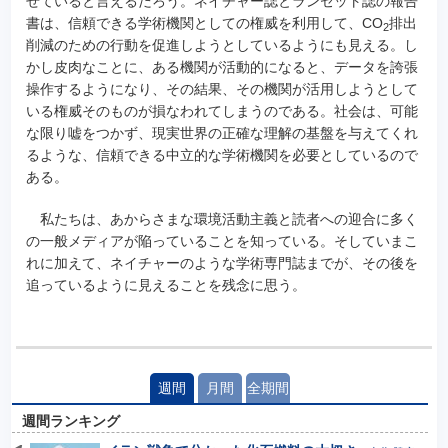
せていると言えるだろう。ネイチャー誌とランセット誌の報告
書は、信頼できる学術機関としての権威を利用して、CO
排出
2
削減のための行動を促進しようとしているようにも見える。し
かし皮肉なことに、ある機関が活動的になると、データを誇張
操作するようになり、その結果、その機関が活用しようとして
いる権威そのものが損なわれてしまうのである。社会は、可能
な限り嘘をつかず、現実世界の正確な理解の基盤を与えてくれ
るような、信頼できる中立的な学術機関を必要としているので
ある。
私たちは、あからさまな環境活動主義と読者への迎合に多く
の一般メディアが陥っていることを知っている。そしていまこ
れに加えて、ネイチャーのような学術専門誌までが、その後を
追っているように見えることを残念に思う。
週間
月間
全期間
週間ランキング