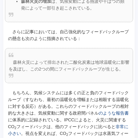
森林火災の増加
は、気候変動による熱波や干ばつの頻
発によって一部引き起こされている。
さらに記事においては、自己強化的なフィードバックループ
の懸念も次のように指摘されている：
森林火災によって排出された二酸化炭素は地球温暖化に影響
を及ぼし、この2つの間にフィードバックループが生じる。
もちろん、気候システムには多くの正と負のフィードバック
ループ（すなわち、最初の温暖化を増幅または相殺する温暖化
に対する反応）がある。これらのフィードバックループの相対
的な大きさは、気候変動に関する政府間パネル
のような報告書
に体系的に記録されている。IPCCによると、火災に関連する
CO
フィードバックは、他のフィードバックに比べると
非常に
2
小さい
。視点を変えれば、CO
フィードバックは水蒸気フィー
2