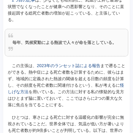
2つ目の記事
は、少なくとも暗黙的に、気温が上昇し最適な
状態でなくなったことが健康への悪影響となり、そのことに直
接起因する総死亡者数の増加が起こっている、と主張してい
る。
毎年、気候変動による熱波で人々が命を落としている。
この主張は、
2023年のランセット誌による報告
まで遡ること
ができる。熱中症による死亡者数を計算するために、彼らはま
ず、地域的に定義された熱波の閾値を超える日数の頻度を計算
し、その頻度を死亡者数に関連付けるという、私が考えるに
怪
しげな方法
を用いている。この方法に対する私の懐疑的な見方
はひとまず脇に置いておいて、ここではさらに2つの重大な欠
落に焦点を当てることにする。
ひとつは、寒さによる死亡に対する温暖化の影響が完全に無
視されていることだ。世界全体では、気温が低い方が暑いより
も死亡者数が約9倍多いことが判明している。以下は、世界の