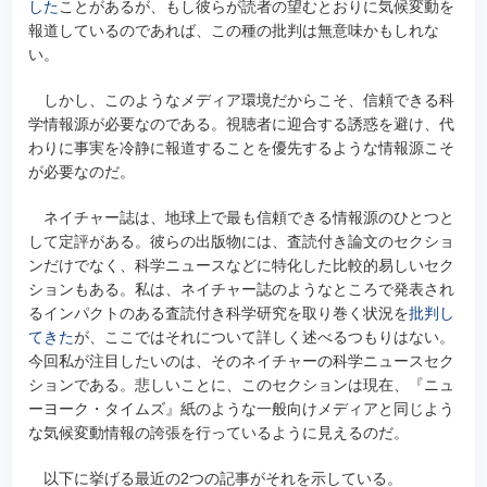
した
ことがあるが、もし彼らが読者の望むとおりに気候変動を
報道しているのであれば、この種の批判は無意味かもしれな
い。
しかし、このようなメディア環境だからこそ、信頼できる科
学情報源が必要なのである。視聴者に迎合する誘惑を避け、代
わりに事実を冷静に報道することを優先するような情報源こそ
が必要なのだ。
ネイチャー誌は、地球上で最も信頼できる情報源のひとつと
して定評がある。彼らの出版物には、査読付き論文のセクショ
ンだけでなく、科学ニュースなどに特化した比較的易しいセク
ションもある。私は、ネイチャー誌のようなところで発表され
るインパクトのある査読付き科学研究を取り巻く状況を
批判し
てきた
が、ここではそれについて詳しく述べるつもりはない。
今回私が注目したいのは、そのネイチャーの科学ニュースセク
ションである。悲しいことに、このセクションは現在、『ニュ
ーヨーク・タイムズ』紙のような一般向けメディアと同じよう
な気候変動情報の誇張を行っているように見えるのだ。
以下に挙げる最近の2つの記事がそれを示している。