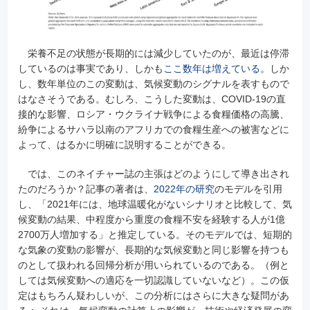
栄養不足の状態が長期的には減少していたのが、最近は停滞
しているのは事実であり、しかも
ここ数年は増えている
。しか
し、数年単位のこの変動は、気候変動のシグナルを表すもので
はなさそうである。むしろ、こうした変動は、COVID-19の直
接的な影響、ロシア・ウクライナ戦争による食糧価格の高騰、
紛争によるサハラ以南のアフリカでの食糧生産への被害などに
よって、はるかに明確に説明することができる。
では、このネイチャー誌の主張はどのようにして導き出され
たのだろうか？記事の著者は、
2022年の研究
のモデルを引用
し、「2021年には、地球温暖化がないシナリオと比較して、気
候変動の結果、中程度から重度の食糧不安を経験する人が1億
2700万人増加する」と推定している。そのモデルでは、短期的
な気象の変動の影響が、長期的な気候変動と同じ影響を持つも
のとして扱われる回帰分析が用いられているのである。（例と
しては気候変動への適応を一切認識していないなど）。この仮
定はもちろん疑わしいが、この分析にはさらに大きな疑問があ