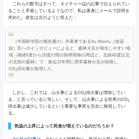
これらの数字はすべて、ネイチャー誌の記事で伝えられてい
ることと矛盾しているようなので、私は著者にメールで説明を
求めた。彼女は次のように答えた：
（中国科学院の報告書の）共著者であるXu Wenru（徐温
如）氏へのインタビューによると、森林火災が発生しやすい地
域（南緯5度から20度の間の熱帯雨林の周辺と、北緯45度以北
の北部の森林）で、過去22年間に異常森林火災が頻発し、
CO
排出量が急増した。
2
しかし、これでは、山火事によるCO
排出量は増加してい
2
る…と言っているに等しい。そして、山火事による世界のCO
2
排出量は減少しているという重要な事実を完全に無視してい
る。
気温の上昇によって死者が増えているのだろうか？