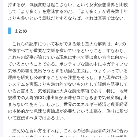
持するが、気候変動は起こさない、という反実仮想世界と比較
して「より多く」を意味するのだ。「より多く」が過去数十年
よりも多いという意味だとするならば、それは真実ではない。
まとめ
これらの記事について私ができる最も寛大な解釈は、4つの
主張すべてが重要な文脈を省いているということ、すなわち、
これらの記事が論じている現象はすべて実は良い方向に向かっ
ているということである。ポジティブな話の中にネガティブな
気候の影響を見出そうとする頑固な主張は、うまくいっている
理由を研究し公表することから注意をそらし、また現在の社会
システムを実際よりも魅力的でないものとして誤解を誘導して
いると言える。気候変動は大きな懸念事項であり、特に、地球
規模での人為的CO
排出量が正味ゼロになるまで気候変動は止
2
まらないであろう。しかし、世界のエネルギー経済と農業経済
の本格的かつ急速な再編成が必要だという主張を、偽りに基づ
いて宣伝すべきではあるまい。
控えめな言い方をすれば、これらの記事は読者の好みに合わ