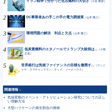
イラン戦争で分かった化石燃料の大切さ
（
小谷 勝彦
）
DC事業者あの手この手の電力調達策
（
山本 隆三
）
環境問題の解決 利点と欠点
（
山本 隆三
）
低炭素燃料のエタノールでトランプ大統領は...
（
小島
正美
）
世界銀行は気候ファイナンスの目標を撤廃す...
（
ヴィジ
ャヤ・ラマチャンドラン、テッド・ノードハウス
）
関連情報：
気候変動のイベント・アトリビューション研究についての正し
い理解方法
大型ハリケーンの発生割合の推移