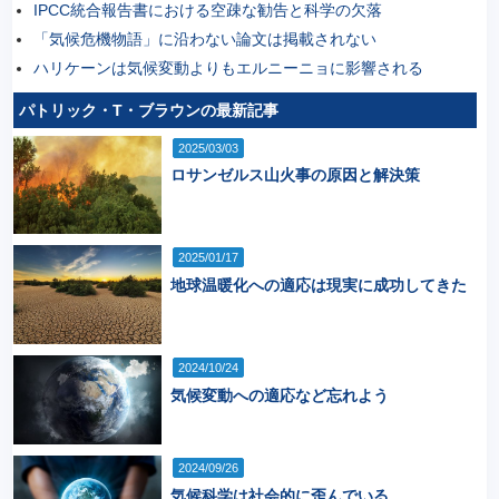
IPCC統合報告書における空疎な勧告と科学の欠落
「気候危機物語」に沿わない論文は掲載されない
ハリケーンは気候変動よりもエルニーニョに影響される
パトリック・T・ブラウンの最新記事
2025/03/03
ロサンゼルス山火事の原因と解決策
2025/01/17
地球温暖化への適応は現実に成功してきた
2024/10/24
気候変動への適応など忘れよう
2024/09/26
気候科学は社会的に歪んでいる