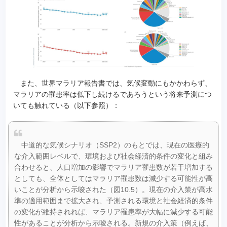
また、世界マラリア報告書では、気候変動にもかかわらず、
マラリアの罹患率は低下し続けるであろうという将来予測につ
いても触れている（以下参照）：
中道的な気候シナリオ（SSP2）のもとでは、現在の医療的
な介入範囲レベルで、環境および社会経済的条件の変化と組み
合わせると、人口増加の影響でマラリア罹患数が若干増加する
としても、全体としてはマラリア罹患数は減少する可能性が高
いことが分析から示唆された（図10.5）。現在の介入策が高水
準の適用範囲まで拡大され、予測される環境と社会経済的条件
の変化が維持されれば、マラリア罹患率が大幅に減少する可能
性があることが分析から示唆される。新規の介入策（例えば、