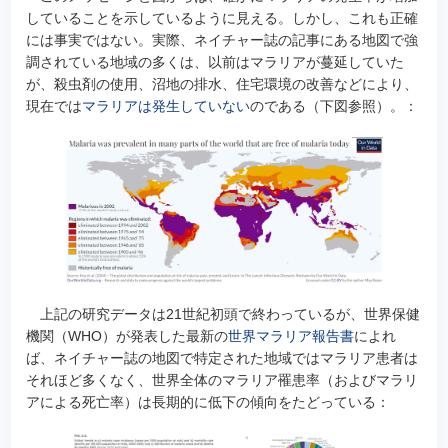
していることを示しているように見える。しかし、これも正確
には事実ではない。実際、ネイチャー誌の記事にある地図で強
調されている地域の多くは、以前はマラリアが蔓延していた
が、殺虫剤の使用、沼地の排水、住宅環境の改善などにより、
現在では
マラリアは発生していない
のである（下図参照）。：
上記の研究データは21世紀初頭で終わっているが、世界保健
機関（WHO）が発表した最新の
世界マラリア報告書
によれ
ば、ネイチャー誌の地図で特定された地域ではマラリア患者は
それほど多くなく、世界全体のマラリア罹患率（およびマラリ
アによる死亡率）は長期的に低下の傾向をたどっている：