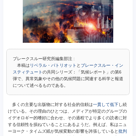
ブレークスルー研究所編集部注 :
本稿は
リベラル・パトリオット
と
ブレークスルー・イン
スティテュート
の共同シリーズ：「気候レポート」の第6
弾で、異常気象やその他の気候問題に関連する科学と報道
について述べるものである。
多くの主要な出版物に対する社会的信頼は
一貫して低下
し続
けている。その理由のひとつは、メディアが特定のグループの
イデオロギー的嗜好に合わせ、その過程でより多くの読者に対
する信頼性を損ねていることにあるようだ。例えば、私はニュ
ーヨーク・タイムズ紙が気候変動の影響を誇張していると
批判