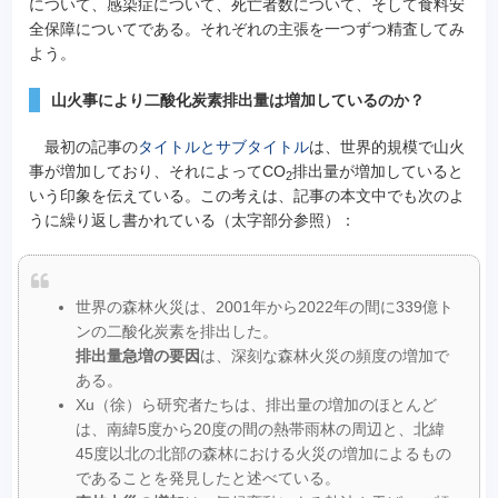
について、感染症について、死亡者数について、そして食料安
全保障についてである。それぞれの主張を一つずつ精査してみ
よう。
山火事により二酸化炭素排出量は増加しているのか？
最初の記事の
タイトルとサブタイトル
は、世界的規模で山火
事が増加しており、それによってCO
排出量が増加していると
2
いう印象を伝えている。この考えは、記事の本文中でも次のよ
うに繰り返し書かれている（太字部分参照）：
世界の森林火災は、2001年から2022年の間に339億ト
ンの二酸化炭素を排出した。
排出量急増の要因
は、深刻な森林火災の頻度の増加で
ある。
Xu（徐）ら研究者たちは、排出量の増加のほとんど
は、南緯5度から20度の間の熱帯雨林の周辺と、北緯
45度以北の北部の森林における火災の増加によるもの
であることを発見したと述べている。