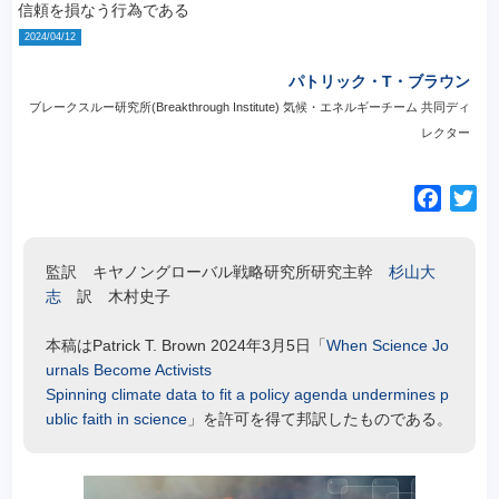
信頼を損なう行為である
2024/04/12
パトリック・T・ブラウン
ブレークスルー研究所(Breakthrough Institute) 気候・エネルギーチーム 共同ディ
レクター
F
T
a
w
c
i
監訳 キヤノングローバル戦略研究所研究主幹
杉山大
e
t
志
訳 木村史子
b
t
o
e
本稿はPatrick T. Brown 2024年3月5日「
When Science Jo
o
r
urnals Become Activists
k
Spinning climate data to fit a policy agenda undermines p
ublic faith in science
」を許可を得て邦訳したものである。