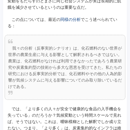
変動をもたらすのとまさに同じ社会システムが実は長期的に飢
餓を減少させているというのは重要な点だ。
この点については、最近の
同様の分析
でこう述べられてい
る：
我々の分析（反事実的シナリオ）は、化石燃料のない世界が
世界の農業生産に与える影響として解釈されるべきではない。
農業は、化石燃料がなければ利用できなかったであろう農業研
究や炭素集約型の技術から多大な恩恵を受けてきた。私たちの
研究における反事実的分析では、化石燃料やその他の人為的影
響が気候システムに与える影響についてのみ取り除いているだ
けである。
では、「より多くの人々が安全で健康的な食品の入手機会を
失っている」のだろうか？気候変動という時間スケールで見れ
ば、そうではない。これは、曖昧模糊とした解釈でしか成り立
たない。つまり、「より多く」は、炭素集約的なインフラは維