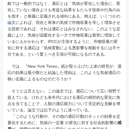
献では一般的ではなく、適応とは「気候が変化した場合に、変
化していない場合よりも有益な結果をもたらす技術や行為のみ
を指す」と狭義に定義される傾向にある。例えば、
いくつかの
論文
によれば、現在と将来の気候で作物収量を等しく増加させ
る技術であれば、それは適応とはみなされない。このような定
義により、気候が温暖化する一方で作物収量は着実に増加して
いるにもかかわらず、IPCCが主張するように、作物収量の変
化に対する適応は「気候変動による悪影響を相殺するには不十
分である」という驚くべき主張が可能になるのである。
では、『New York Times』紙が取り上げた上述の研究が、適
応の効果は最小限だと結論した理由は、このような気候適応の
狭い定義によるものなのだろうか？
そうとは言えない。この論文では、適応について広い視野で
捉えている。けれども各年代における適応の相対的な変化に焦
点を当てることで、人類の適応能力について否定的な見解を導
いている。論文では以下のように述べている。
「このような行動や、その他の適応行動のネットの効果を定
量化するために、気候の一定量 の変化に対する社会的影響の
感
度
が、時間の経過とともに変化したかどうかを推定する。」