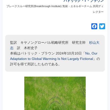
パトリック・T・ブラウン
ブレークスルー研究所(Breakthrough Institute) 気候・エネルギーチーム 共同ディ
レクター
F
T
a
w
c
i
監訳 キヤノングローバル戦略研究所 研究主幹
杉山大
e
t
志
訳 木村史子
b
t
本稿はパトリック・ブラウン 2024年10月10日「
No, Our
o
e
Adaptation to Global Warming Is Not Largely Fictional
」の
o
r
許可を得て邦訳したものである。
k