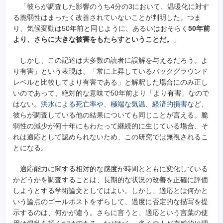
「彼らが調査した影響のうち4分の3において、温暖化に対す
る脆弱性はまったく改善されていないことが判明した。つま
り、気候変動は50年前と同じように、あるいはおそらく
50年前
より、さらに大きな被害をもたらすということだ。
」
しかし、この記述は大多数の読者に誤解を与えるだろう。よ
り有害」という表現は、「常に上昇しているバックグラウンド
レベルと比較してより有害である」と解釈した場合にのみ正し
いのであって、絶対的な意味で50年前より「より有害」なので
はない。
洪水による死亡率や、極端な気温、経済的損害
など、
彼らが調査している他の結果についても同じことが言える。脆
弱性の減少が何十年にもわたって継続的に生じている場合、そ
れは適応として認められないため、この研究では無視されるこ
とになる。
適応能力に関する相対的な感度が時間とともに変化している
かどうかを調査することは、長期的な状況の改善を正確に評価
しようとする学術論文としてはよい。しかし、適応とは何かと
いう論点のゴールポストをずらして、過度に否定的な描写を提
示するのは、何かが違う。さらに言うと、適応という言葉の使