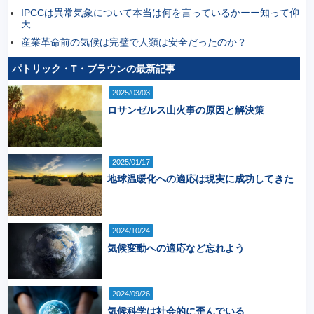
IPCCは異常気象について本当は何を言っているかーー知って仰
天
産業革命前の気候は完璧で人類は安全だったのか？
パトリック・T・ブラウンの最新記事
2025/03/03
ロサンゼルス山火事の原因と解決策
2025/01/17
地球温暖化への適応は現実に成功してきた
2024/10/24
気候変動への適応など忘れよう
2024/09/26
気候科学は社会的に歪んでいる