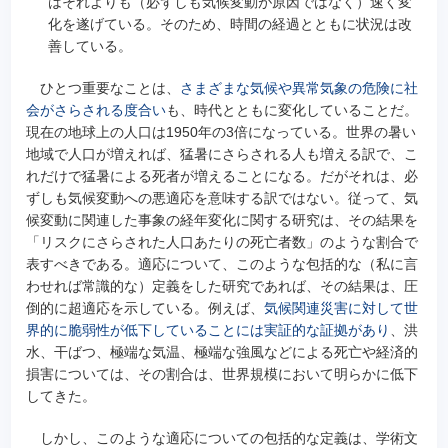
はそれよりも（必ずしも気候変動が原因ではなく）速く変
化を遂げている。そのため、時間の経過とともに状況は改
善している。
ひとつ重要なことは、
さまざまな気候や異常気象の危険に社
会がさらされる度合い
も、時代とともに変化していることだ。
現在の地球上の人口は1950年の3倍になっている。世界の暑い
地域で人口が増えれば、猛暑にさらされる人も増える訳で、こ
れだけで猛暑による死者が増えることになる。だがそれは、必
ずしも気候変動への悪適応を意味する訳ではない。従って、気
候変動に関連した事象の経年変化に関する研究は、その結果を
「リスクにさらされた人口あたりの死亡者数」のような割合で
表すべきである。適応について、このような包括的な（私に言
わせれば常識的な）定義をした研究であれば、その結果は、圧
倒的に超適応を示している。例えば、
気候関連災害に対して世
界的に脆弱性が低下していることには実証的な証拠があり
、洪
水、干ばつ、極端な気温、極端な強風などによる死亡や経済的
損害については、その割合は、世界規模において明らかに低下
してきた。
しかし、このような適応についての包括的な定義は、学術文