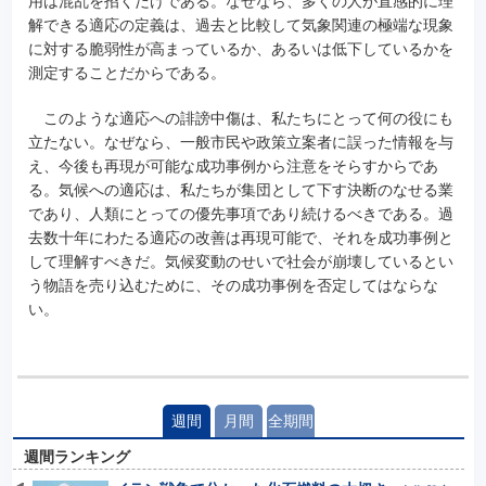
用は混乱を招くだけである。なぜなら、多くの人が直感的に理
解できる適応の定義は、過去と比較して気象関連の極端な現象
に対する脆弱性が高まっているか、あるいは低下しているかを
測定することだからである。
このような適応への誹謗中傷は、私たちにとって何の役にも
立たない。なぜなら、一般市民や政策立案者に誤った情報を与
え、今後も再現が可能な成功事例から注意をそらすからであ
る。気候への適応は、私たちが集団として下す決断のなせる業
であり、人類にとっての優先事項であり続けるべきである。過
去数十年にわたる適応の改善は再現可能で、それを成功事例と
して理解すべきだ。気候変動のせいで社会が崩壊しているとい
う物語を売り込むために、その成功事例を否定してはならな
い。
週間
月間
全期間
週間ランキング