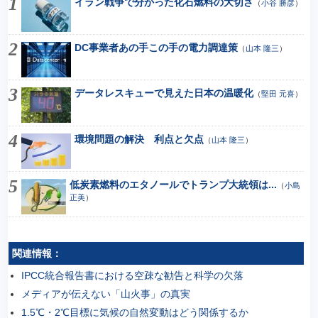
イラン戦争で分かった化石燃料の大切さ
（
小谷 勝彦
）
DC事業者あの手この手の電力調達策
（
山本 隆三
）
データレスキューで見えた日本の温暖化
（
堅田 元喜
）
環境問題の解決 利点と欠点
（
山本 隆三
）
低炭素燃料のエタノールでトランプ大統領は...
（
小島
正美
）
関連情報：
IPCC統合報告書における空疎な勧告と科学の欠落
メディアが伝えない「山火事」の真実
1.5℃・2℃目標に気候の自然変動はどう関係するか