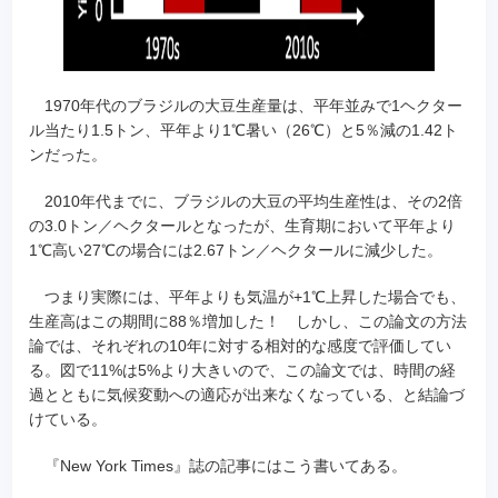
1970年代のブラジルの大豆生産量は、平年並みで1ヘクター
ル当たり1.5トン、平年より1℃暑い（26℃）と5％減の1.42ト
ンだった。
2010年代までに、ブラジルの大豆の平均生産性は、その2倍
の3.0トン／ヘクタールとなったが、生育期において平年より
1℃高い27℃の場合には2.67トン／ヘクタールに減少した。
つまり実際には、平年よりも気温が+1℃上昇した場合でも、
生産高はこの期間に88％増加した！ しかし、この論文の方法
論では、それぞれの10年に対する相対的な感度で評価してい
る。図で11%は5%より大きいので、この論文では、時間の経
過とともに気候変動への適応が出来なくなっている、と結論づ
けている。
『New York Times』誌の記事にはこう書いてある。