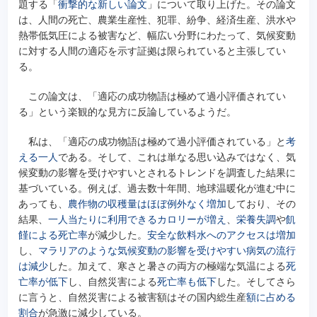
題する「
衝撃的な新しい論文
」について取り上げた。その論文
は、人間の死亡、農業生産性、犯罪、紛争、経済生産、洪水や
熱帯低気圧による被害など、幅広い分野にわたって、気候変動
に対する人間の適応を示す証拠は限られていると主張してい
る。
この論文は、「適応の成功物語は極めて過小評価されてい
る」という楽観的な見方に反論しているようだ。
私は、「適応の成功物語は極めて過小評価されている」と
考
える一人
である。そして、これは単なる思い込みではなく、気
候変動の影響を受けやすいとされるトレンドを調査した結果に
基づいている。例えば、過去数十年間、地球温暖化が進む中に
あっても、
農作物の収穫量はほぼ例外なく増加
しており、その
結果、
一人当たりに利用できるカロリーが増え
、
栄養失調
や
飢
饉による死亡率
が減少した。
安全な飲料水へのアクセスは増加
し、
マラリアのような気候変動の影響を受けやすい病気の流行
は減少
した。加えて、寒さと暑さの両方の極端な気温による
死
亡率が低下
し、自然災害による
死亡率も低下
した。そしてさら
に言うと、自然災害による被害額はその国内総生産
額に占める
割合
が急激に減少している。