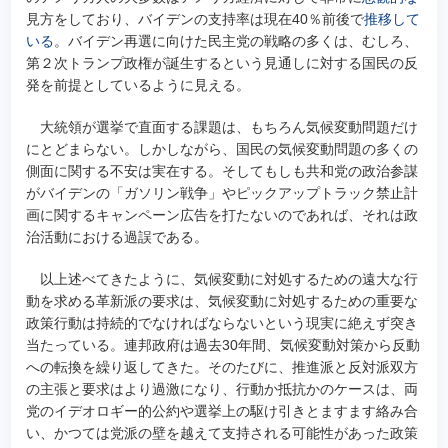
見方をしており、バイデンの支持率は現在40％前後で
推移して
いる
。バイデン再選に向けた民主党の戦略の多くは、むしろ、
第２次トランプ政権が誕生するという見通しに対する国民の反
発を前提としているように見える。
大統領が選挙で直面する課題は、もちろん気候変動問題だけ
にとどまらない。しかしながら、国民の気候変動問題の多くの
側面に関する不安は実在する。そしてもしも共和党の政治参謀
がバイデンの「ガソリン戦争」やピックアップトラック禁止計
画に関するキャンペーン広告を打たないのであれば、それは政
治活動における過誤である。
以上述べてきたように、気候変動に対処するための遠大な行
動を求める革新派の要求は、気候変動に対処するための重要な
政策行動は持続的でなければならないという現実に絶えず突き
当たっている。連邦政府は過去30年間、気候変動対策から反動
への転換を繰り返してきた。そのたびに、推進派と反対派双方
の主張と要求はより過激になり、行動か抵抗かのケースは、両
党のイデオロギー的公約や選挙上の駆け引きとますます絡み合
い、かつては党派の壁を越えて支持される可能性があった政策