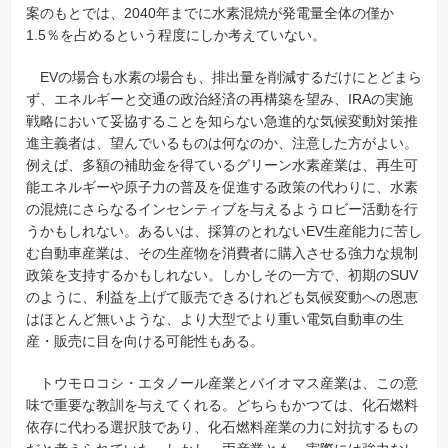
案のもとでは、2040年までに水素混焼が発電量全体の僅か
1.5％を占めるという程度にしか考えていない。
EVの場合も水素の場合も、排出量を削減するだけにとどまら
ず、エネルギーと交通の政治経済の再構築を望み、IRAの実施
戦略において妥協することを知らない急進的な気候変動対策推
進主義者は、望んでいるものは何なのか、注意した方がよい。
例えば、多額の補助金を得ているグリーン水素産業は、再生可
能エネルギーや原子力の普及を促進する政策の代わりに、水素
の混焼にさらなるインセンティブを与えるようロビー活動を行
うかもしれない。あるいは、採算のとれないEV生産能力に苦し
む自動車産業は、その生産物を消費者に購入させる強力な規制
政策を支持するかもしれない。しかしその一方で、初期のSUV
のように、利益を上げて販売できるけれども気候変動への恩恵
はほとんど無いような、より大型でより重い電気自動車の生
産・販売に目を向ける可能性もある。
トウモロコシ・エタノール産業とバイオマス産業は、この意
味で重要な教訓を与えてくれる。どちらもかつては、化石燃料
依存に代わる選択肢であり、化石燃料産業の力に対抗するもの