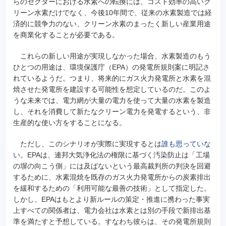
らのセクターにおける水素への転換には、コスト効率の高いク
リーン水素だけでなく、今後10年間で、従来の水素製造では経
済的に競争力のない、クリーン水素のまったく新しい産業用途
を商業化することが必要である。
これらの新しい用途が実現しなかった場合、水素製造のもう
ひとつの用途は、環境保護庁（EPA）の発電所規則案に明記さ
れているようだ。つまり、将来的にガス火力発電所と水素を混
焼させた発電所を建設する可能性を想定しているのだ。このよ
うな未来では、電力網が大量の電力を使って大量の水素を製造
し、それを消費して新たなクリーン電力を発電するという、非
生産的な使い方をすることになる。
ただし、このシナリオが実際に実現するとは
誰も思っていな
い
。EPAは、連邦大気浄化法の権限に基づく汚染防止は「工場
の塀の向こう側」には及ばないという最高裁判所の判決を回避
するために、水素混焼を既存のガス火力発電所からの炭素排出
を緩和するための「利用可能な最善の技術」として指定した。
しかし、EPAはもとより新ルールの策定・推進に携わった事実
上すべての関係者は、電力会社は水素とは別の手段で新排出基
準を満たすと予想している。すなわち彼らは、その発電所規則