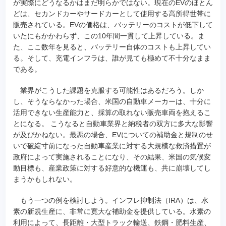
が実際にどうなるかはまだ明らかではない。現在のEVのほとん
どは、セカンドカーやサードカーとして使用する高所得世帯に
販売されている。EVの価格は、バッテリーのコストが低下して
いたにもかかわらず、この10年間一貫して上昇している。ま
た、ここ数年を見ると、バッテリー自体のコストも上昇してい
る。そして、充電インフラは、誰が見ても極めて不十分なまま
である。
業界がこうした課題を克服する可能性はあるだろう。しか
し、そうならなかった場合、米国の自動車メーカーは、十分に
活用できない生産能力と、採算の取れない販売車両を抱えるこ
とになる。 こうなると自動車業界と納税者の双方に多大な影響
が及びかねない。最悪の場合、EVについての補助金と規制のせ
いで破綻寸前になった自動車産業に対する大規模な救済措置が
政府によって実施されることになり、その結果、米国の気候変
動目標も、産業政策に対する好意的な機運も、共に崩壊してし
まうかもしれない。
もう一つの例を検討しよう。インフレ抑制法（IRA）は、水
素の新規生産に、非常に寛大な補助金を提供している。水素の
利用によって、長距離・大型トラック輸送、鉄鋼・肥料生産、