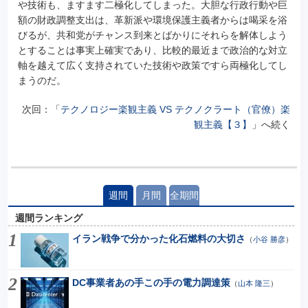
や技術も、ますます二極化してしまった。大胆な行政行動や巨
額の財政調整支出は、革新派や環境保護主義者からは喝采を浴
びるが、共和党がチャンス到来とばかりにそれらを解体しよう
とすることは事実上確実であり、比較的最近まで政治的な対立
軸を越えて広く支持されていた技術や政策ですら両極化してし
まうのだ。
次回：「
テクノロジー楽観主義 VS テクノクラート（官僚）楽
観主義【３】
」へ続く
週間
月間
全期間
週間ランキング
イラン戦争で分かった化石燃料の大切さ
（
小谷 勝彦
）
DC事業者あの手この手の電力調達策
（
山本 隆三
）