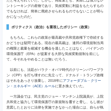
だと考えられていた。しかし、両産業とも、実際には強力なレ
ントシーキングの産物であり、気候変動に利益をもたらすもの
でもなければ、簡単に廃絶させられるものでもないことが明ら
かになったのだ。
ポリティクス（政治）を重視したポリシー（政策）
もちろん、これらの政策が最高裁や共和党政権下で存続する
かどうかは疑問である。現在の最高裁は、連邦の環境規制当局
の権限と裁量を縮減する機会を逃したことはなく、バイデンの
環境保護庁（EPA）が提案する大胆な気候変動規制を前にし
て、今それをやめることは無いだろう。
以前にも、法廷がバラク・オバマ時代のクリーンパワープラ
ン（CPP）を打ち壊すのに先立って、ドナルド・トランプ政権
はそれをあっさり放棄し、2018年に
アフォーダブル・クリー
ン・エネルギー（ACE）ルール
に置き換えていた。
一方議会では、民主党のジョー・マンチン上院議員が、上院
共和党と協力して環境保護庁の新規制を覆すと脅し、もし彼が
意図したとおりに法律を実施できなかった場合には、自らが執