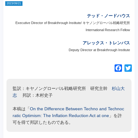
2023/09/21
テッド・ノードハウス
Executive Director of Breakthrough Institute/ キヤノングローバル戦略研究所
International Research Fellow
アレックス・トレンバス
Deputy Director at Breakthrough Institute
F
T
a
w
c
i
監訳：キヤノングローバル戦略研究所 研究主幹
杉山大
e
t
志
邦訳：木村史子
b
t
o
e
本稿は「
On the Difference Between Techno and Technoc
o
r
ratic Optimism: The Inflation Reduction Act at one
」を許
k
可を得て邦訳したものである。