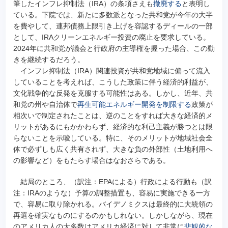
筆したインフレ抑制法（IRA）の条項さえも
撤廃する
と表明し
ている。下院では、新たに多数派となった共和党が今年の大半
を費やして、連邦債務上限引き上げを容認するディールの一部
として、IRAクリーンエネルギー投資の廃止を要求している。
2024年に共和党が議会と行政府の主導権を握った場合、この動
きを継続するだろう。
インフレ抑制法（IRA）関連投資が共和党地域に偏って流入
していることを考えれば、こうした政策に伴う経済的利益が、
文化戦争的な反発を克服する可能性はある。しかし、近年、共
和党の州や自治体で
再生可能エネルギー開発を制限する
政策が
相次いで制定されたことは、逆のことをすれば大きな経済的メ
リットがあるにもかかわらず、経済的な利己主義が勝つとは限
らないことを示唆している。特に、そのメリットが地域社会全
体で必ずしも広く共有されず、大きな負の外部性（土地利用へ
の影響など）をもたらす場合はなおさらである。
結局のところ、（訳注：EPAによる）行政による行動も（訳
注：IRAのような）予算の調整措置も、容易に実施できる一方
で、容易に取り除かれる。バイデノミクスは最終的に大統領の
再選を確実なものにするのかもしれない。しかしながら、現在
のアメリカ人の大多数はアメリカ経済に対して非常に
悲観的な