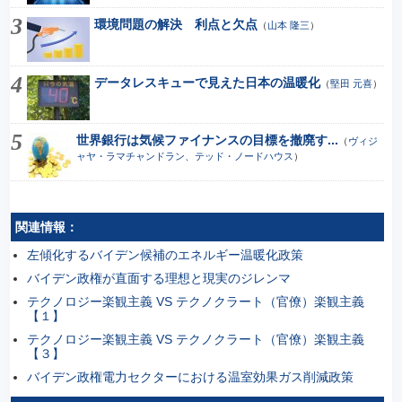
環境問題の解決 利点と欠点
（
山本 隆三
）
データレスキューで見えた日本の温暖化
（
堅田 元喜
）
世界銀行は気候ファイナンスの目標を撤廃す...
（
ヴィジ
ャヤ・ラマチャンドラン、テッド・ノードハウス
）
関連情報：
左傾化するバイデン候補のエネルギー温暖化政策
バイデン政権が直面する理想と現実のジレンマ
テクノロジー楽観主義 VS テクノクラート（官僚）楽観主義
【１】
テクノロジー楽観主義 VS テクノクラート（官僚）楽観主義
【３】
バイデン政権電力セクターにおける温室効果ガス削減政策