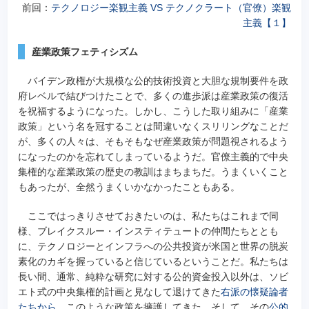
前回：
テクノロジー楽観主義 VS テクノクラート（官僚）楽観
主義【１】
産業政策フェティシズム
バイデン政権が大規模な公的技術投資と大胆な規制要件を政
府レベルで結びつけたことで、多くの進歩派は産業政策の復活
を祝福するようになった。しかし、こうした取り組みに「産業
政策」という名を冠することは間違いなくスリリングなことだ
が、多くの人々は、そもそもなぜ産業政策が問題視されるよう
になったのかを忘れてしまっているようだ。官僚主義的で中央
集権的な産業政策の歴史の教訓はまちまちだ。うまくいくこと
もあったが、全然うまくいかなかったこともある。
ここではっきりさせておきたいのは、私たちはこれまで同
様、ブレイクスルー・インスティテュートの仲間たちととも
に、テクノロジーとインフラへの公共投資が米国と世界の脱炭
素化のカギを握っていると信じているということだ。私たちは
長い間、通常、純粋な研究に対する公的資金投入以外は、ソビ
エト式の中央集権的計画と見なして退けてきた
右派の懐疑論者
たちから
、このような政策を擁護してきた。そして、その
公的