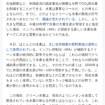
石油精製など、米国経済の脱炭素化が困難な分野でCO
排出量
2
を削減することができる、水素は重要なツールだ、との考えに
よるものだ。すでに、どのようなクリーンな水素の製造が許可
されるべきかについて、
激論が交わされている
。しかし、より
大きな問題は、今後10年間で水素の大量生産が実現すると仮定
した場合、インフレ抑制法（IRA）が奨励する新しい水素生産
すべてに大きな需要があるかどうかである。
今日、ほとんどの水素は、
主に化学精製や肥料製造の原料と
して使用されている
。インフレ抑制法（IRA）が補助するクリ
ーン水素が経済的に競争力を持つならば、これらの過程でクリ
ーンな代用品として水素を使用することで、それなりの排出削
減効果が期待できる。しかし、そのモデルの多くは、2030年ま
でに米国の水素生産が50～100％増加すると予測している。こ
れほどの需要増は、鉄鋼生産などの工業プロセスや、現在水素
をまったく使用していない大型トラック輸送などの分野で、水
素が新たに使用されることを想定しているのである。
この場合、クリーン水素は、現在のようにメタンを改質して
製造されている水素の単なる代替とはならない。むしろ、これ