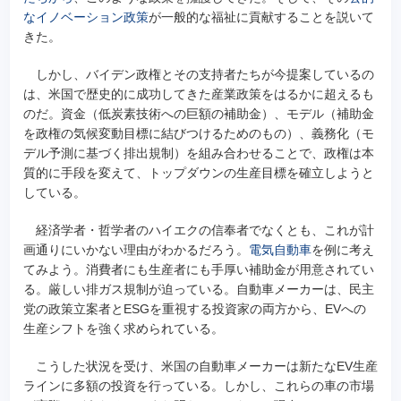
なイノベーション政策
が一般的な福祉に貢献することを説いて
きた。
しかし、バイデン政権とその支持者たちが今提案しているの
は、米国で歴史的に成功してきた産業政策をはるかに超えるも
のだ。資金（低炭素技術への巨額の補助金）、モデル（補助金
を政権の気候変動目標に結びつけるためのもの）、義務化（モ
デル予測に基づく排出規制）を組み合わせることで、政権は本
質的に手段を変えて、トップダウンの生産目標を確立しようと
している。
経済学者・哲学者のハイエクの信奉者でなくとも、これが計
画通りにいかない理由がわかるだろう。
電気自動車
を例に考え
てみよう。消費者にも生産者にも手厚い補助金が用意されてい
る。厳しい排ガス規制が迫っている。自動車メーカーは、民主
党の政策立案者とESGを重視する投資家の両方から、EVへの
生産シフトを強く求められている。
こうした状況を受け、米国の自動車メーカーは新たなEV生産
ラインに多額の投資を行っている。しかし、これらの車の市場