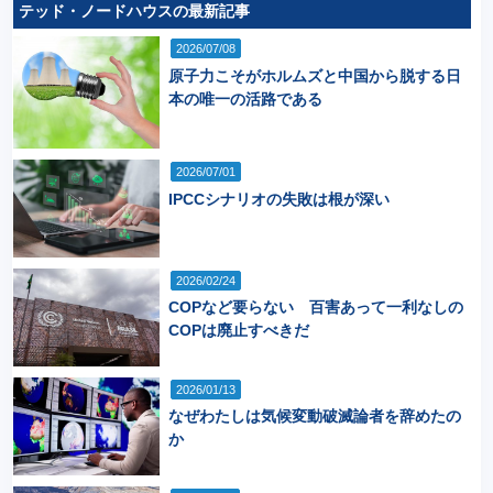
テッド・ノードハウスの最新記事
2026/07/08
原子力こそがホルムズと中国から脱する日
本の唯一の活路である
2026/07/01
IPCCシナリオの失敗は根が深い
2026/02/24
COPなど要らない 百害あって一利なしの
COPは廃止すべきだ
2026/01/13
なぜわたしは気候変動破滅論者を辞めたの
か