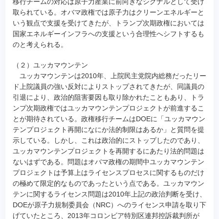
移行チームの対応は原子力産業に前向きなシグナルとして受け
取られている。オバマ政権では原子力はクリーンエネルギーと
いう観点で支援を受けてきたが、トランプ次期政権においては
国家エネルギーインフラへの支援という合理性へシフトするも
のと考えられる。
（２）ユッカマウンテン
ユッカマウンテンは2010年、上院民主党院内総務だったリー
ド上院議員の強い反対によりストップされてきたが、同議員の
引退により、政治的阻害要因も取り除かれたこともあり、トラ
ンプ次期政権ではユッカマウンテンプロジェクトが前進するこ
とが期待されている。政権移行チームはDOEに「ユッカマウン
テンプロジェクト再開になにか法的制限はあるか」と質問を提
示している。しかし、これは政治的にストップしたのであり、
ユッカマウンテンプロジェクトを再開するにあたり法的問題は
ないはずである。問題はオバマ政権の期間中ユッカマウンテン
プロジェクトは予算上はライセンスプロセスに関するものだけ
の極めて限定的なものであったという点である。ユッカマウン
テンに関するライセンス問題は2010年上記の政治判断を受け、
DOEが原子力規制委員会（NRC）へのライセンス申請を取り下
げていたところ、2013年コロンビア特別区連邦控訴裁判所が