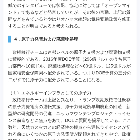
紙でのインタビューでは後退、協定に対しては「オープンマイ
ンド」であるなどと発言していたが、その後の言動、上記の質
問などをみているとやはりオバマ大統領の気候変動政策を修正
することが明白であると考えられる。
4．原子力発電および廃棄物処理
政権移行チームは連邦レベルの原子力支援および廃棄物支援
に積極的である。2016年度DOE予算（296億ドル）のうち原子
力部門へ10億ドル、廃棄物処理などへ60億ドル、125億ドルが
国家核安全保障局へ配分されている。つまりDOE予算の三分の
二がすでに原子力に配分されていることになる。
（１）エネルギーインフラとしての原子力
政権移行チームは上記と異なり、トランプ次期政権では既存
の原子力発電所の運転支援、原子力発電所早期廃止の回避、新
型炉の研究開発の促進、ユッカマウンテンプロジェクトライセ
ンス前進などに焦点をあて、DOEに質問を提示している。ここ
数年、天然ガス火力との経済性の観点から運転ライセンスが切
れる前にいくつかの原子力発電所が閉鎖されてきた中で、政権