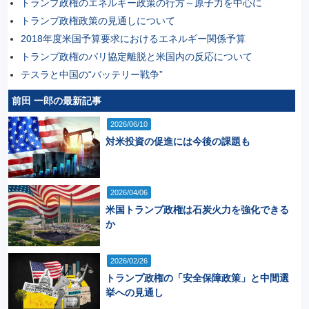
トランプ政権のエネルギー政策の行方～原子力を中心に
トランプ政権政策の見通しについて
2018年度米国予算要求におけるエネルギー関係予算
トランプ政権のパリ協定離脱と米国内の反応について
テスラと中国の“バッテリー戦争”
前田 一郎の最新記事
2026/06/10
対米投資の促進には今後の課題も
2026/04/06
米国トランプ政権は石炭火力を強化できる
か
2026/02/26
トランプ政権の「安全保障政策」と中間選
挙への見通し