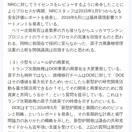
NRCに対してライセンスをレビューするように命令したことに
よりプロセスが再開、NRCスタッフは2015年1月5つからなる
安全評価レポートを発表し、2016年5月には最終環境影響ステ
ートメントを発表している。
ペリー次期長官は産業界の力も借りながらユッカマウンテン
プロジェクトのライセンスプロセスの完遂を目指すものと思わ
れる。同時に前国会で採択に至らなかった、原子力廃棄物管理
法案の上程を関係議員は目指すものと思われる。
（３）小型モジュール炉の商業化
トランプ次期政権はDOE事業の商業化を大変重視している。
原子力も例外ではない。政権移行チームはDOEに対して「DOE
はその価値を最大化するためいかにしたら新型炉の研究開発活
動を最大限活用できるか？そしてその開発と商業化のために投
資家と共同しうるか？」という質問を提示している。これはト
ランプ次期政権の原子力政策での特徴を示すものといえる。
DOEはすでに2016年5月「新型炉開発と展開のためのビジョ
ンと戦略」というレポートを発表し、その長期的な計画と省庁
間協力のありかたの概略を示した。新型炉開発は議会の共和党
サイドからも近年強い支援を受けている。上記の質問は新型炉