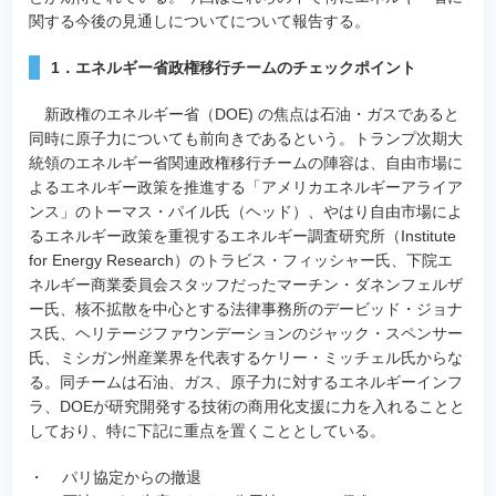
関する今後の見通しについてについて報告する。
1．エネルギー省政権移行チームのチェックポイント
新政権のエネルギー省（DOE) の焦点は石油・ガスであると
同時に原子力についても前向きであるという。トランプ次期大
統領のエネルギー省関連政権移行チームの陣容は、自由市場に
よるエネルギー政策を推進する「アメリカエネルギーアライア
ンス」のトーマス・パイル氏（ヘッド）、やはり自由市場によ
るエネルギー政策を重視するエネルギー調査研究所（Institute
for Energy Research）のトラビス・フィッシャー氏、下院エ
ネルギー商業委員会スタッフだったマーチン・ダネンフェルザ
ー氏、核不拡散を中心とする法律事務所のデービッド・ジョナ
ス氏、ヘリテージファウンデーションのジャック・スペンサー
氏、ミシガン州産業界を代表するケリー・ミッチェル氏からな
る。同チームは石油、ガス、原子力に対するエネルギーインフ
ラ、DOEが研究開発する技術の商用化支援に力を入れることと
しており、特に下記に重点を置くこととしている。
・
パリ協定からの撤退