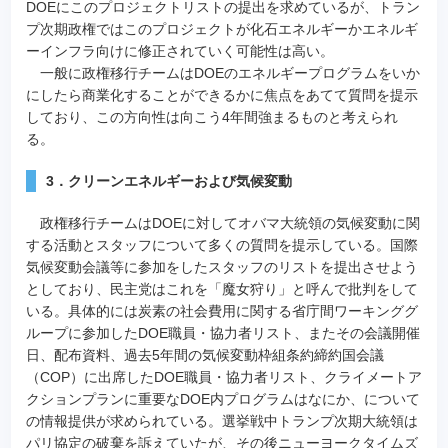
DOEにこのプロジェクトリストの提出を求めているが、トラン
プ次期政権ではこのプロジェクトが化石エネルギーかエネルギ
ーインフラ向けに修正されていく可能性は高い。
一般に政権移行チームはDOEのエネルギープログラムをいか
にしたら商業化することができるかに焦点をあてて質問を提示
しており、この方向性は向こう4年間強まるものと考えられ
る。
3．クリーンエネルギーおよび気候変動
政権移行チームはDOEに対してオバマ大統領の気候変動に関
する活動とスタッフについて多くの質問を提示している。国際
気候変動会議等に参加をしたスタッフのリストを提出させよう
としており、民主党はこれを「魔女狩り」と呼んで批判をして
いる。具体的には炭素の社会費用に関する省庁間ワーキンググ
ループに参加したDOE職員・協力者リスト、またその会議開催
日、配布資料、過去5年間の気候変動枠組条約締約国会議
（COP）に出席したDOE職員・協力者リスト、クライメートア
クションプランに重要なDOE内プログラムはなにか、について
の情報提供が求められている。選挙戦中トランプ次期大統領は
パリ協定の破棄を訴えていたが、その後ニューヨークタイムズ