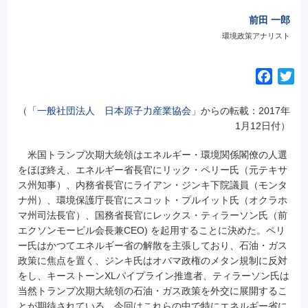
前田 一郎
環境政策アナリスト
F
T
a
w
c
i
（
「一般社団法人 日本原子力産業協会」
からの転載：2017年
e
t
1月12日付）
b
t
米国トランプ次期大統領はエネルギー・環境関係閣僚の人選
o
e
をほぼ終え、エネルギー省長官にリック・ペリー氏（元テキサ
o
r
ス州知事）、内務省長官に
ライアン・ジンキ下院議員（モンタ
k
ナ州）、環境保護庁長官にスコット・プルイット氏（オクラホ
マ州司法長官）、国務省長官にレックス・ティラーソン氏（前
エクソンモービル会長兼CEO) を起用することに決めた。ペリ
ー氏はかつてエネルギー省の解散を主張しており、石油・ガス
政策に焦点を置く、ジンキ氏はオバマ政権のメタン規制に反対
をし、キーストーンXLパイプライン推進者、ティラーソン氏は
当然トランプ次期大統領の石油・ガス政策を外交に展開するこ
とが期待されている。今回はこれらの中で特にエネルギー省に