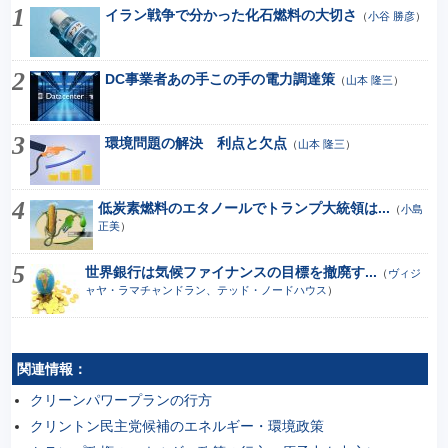
イラン戦争で分かった化石燃料の大切さ
（
小谷 勝彦
）
DC事業者あの手この手の電力調達策
（
山本 隆三
）
環境問題の解決 利点と欠点
（
山本 隆三
）
低炭素燃料のエタノールでトランプ大統領は...
（
小島
正美
）
世界銀行は気候ファイナンスの目標を撤廃す...
（
ヴィジ
ャヤ・ラマチャンドラン、テッド・ノードハウス
）
関連情報：
クリーンパワープランの行方
クリントン民主党候補のエネルギー・環境政策