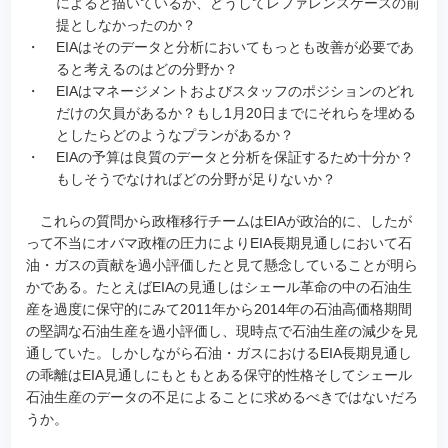
によると描いているが、どうしてレファレンスケースの前
提としなかったのか？
・
EIAはそのデータと分析においてもっとも改善が必要であ
ると考えるのはどの分野か？
・
EIAはマネージメントおよびスタッフのポジションのどれ
だけの欠員があるか？もし1月20日までにそれらを埋める
としたらどのようなプランがあるか？
・
EIAの予算は良質のデータと分析を保証するため十分か？
もしそうでなければどの分野が足りないか？
これらの質問から政権移行チームはEIAが政治的に、したが
って不当にオバマ政権の圧力によりEIA長期見通しにおいて石
油・ガスの貢献を過小評価したと見て懸念していることが明ら
かである。たとえばEIAの見通しはシェール革命の中の石油生
産を過度に保守的にみて2011年から2014年の石油高価格期間
の堅調な石油生産を過小評価し、現時点で石油生産の減少を見
通していた。しかしながら石油・ガスにおけるEIA長期見通し
の乖離はEIA見通しにもともとある保守的性格そしてシェール
石油生産のデータの不足によることに求めるべきではないだろ
うか。