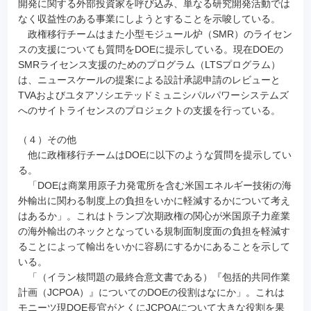
開発に関する外部投資家を呼び込み、単なる研究開発活動では
なく収益性のある事業にしようとすることを示唆している。
政権移行チームはまた小型モジュール炉（SMR）のライセン
スの支援についても質問をDOEに提示している。現在DOEの
SMRライセンス支援のためのプログラム（LTSプログラム）
は、ニュースケールの提案による設計承認申請のレビューと
TVAおよびユタアソシエテッドミュニシパルパワーシステムズ
へのサイトライセンスのプロジェクトの支援を行っている。
（４）その他
他に政権移行チームはDOEに以下のような質問を提示してい
る。
「DOEは商業用原子力発電所を含む米国エネルギー技術の海
外輸出に関わる制度上の負担をいかに軽減するかについて考え
はあるか」。これはトランプ次期政権の関心が米国原子力産業
の海外輸出のネックとなっている規制面制度面の負担を軽減す
ることによって輸出をいかに容易にするかにあることを示して
いる。
「（イラン核問題の最終合意文書である）『包括的共同作業
計画（JCPOA）』についてのDOEの役割はなにか」。これは
モニーツ現DOE長官がとくにJCPOAについて大きな役割を果