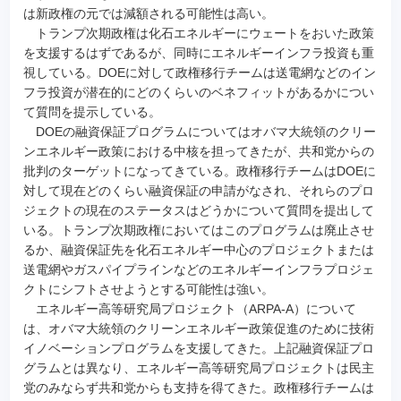
は新政権の元では減額される可能性は高い。
トランプ次期政権は化石エネルギーにウェートをおいた政策
を支援するはずであるが、同時にエネルギーインフラ投資も重
視している。DOEに対して政権移行チームは送電網などのイン
フラ投資が潜在的にどのくらいのベネフィットがあるかについ
て質問を提示している。
DOEの融資保証プログラムについてはオバマ大統領のクリー
ンエネルギー政策における中核を担ってきたが、共和党からの
批判のターゲットになってきている。政権移行チームはDOEに
対して現在どのくらい融資保証の申請がなされ、それらのプロ
ジェクトの現在のステータスはどうかについて質問を提出して
いる。トランプ次期政権においてはこのプログラムは廃止させ
るか、融資保証先を化石エネルギー中心のプロジェクトまたは
送電網やガスパイプラインなどのエネルギーインフラプロジェ
クトにシフトさせようとする可能性は強い。
エネルギー高等研究局プロジェクト（ARPA-A）について
は、オバマ大統領のクリーンエネルギー政策促進のために技術
イノベーションプログラムを支援してきた。上記融資保証プロ
グラムとは異なり、エネルギー高等研究局プロジェクトは民主
党のみならず共和党からも支持を得てきた。政権移行チームは