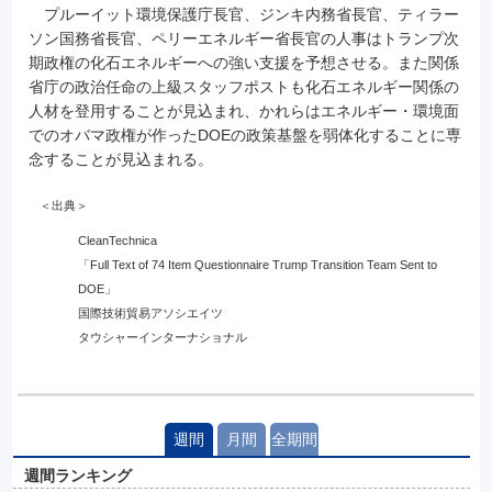
プルーイット環境保護庁長官、ジンキ内務省長官、ティラー
ソン国務省長官、ペリーエネルギー省長官の人事はトランプ次
期政権の化石エネルギーへの強い支援を予想させる。また関係
省庁の政治任命の上級スタッフポストも化石エネルギー関係の
人材を登用することが見込まれ、かれらはエネルギー・環境面
でのオバマ政権が作ったDOEの政策基盤を弱体化することに専
念することが見込まれる。
＜出典＞
CleanTechnica
「Full Text of 74 Item Questionnaire Trump Transition Team Sent to
DOE」
国際技術貿易アソシエイツ
タウシャーインターナショナル
週間
月間
全期間
週間ランキング