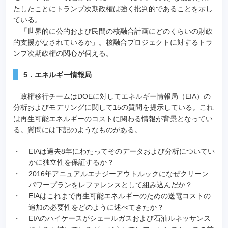
たしたことにトランプ次期政権は強く批判的であることを示し
ている。
「世界的に公的および民間の核融合計画にどのくらいの財政
的支援がなされているか」。核融合プロジェクトに対するトラ
ンプ次期政権の関心が伺える。
5．エネルギー情報局
政権移行チームはDOEに対してエネルギー情報局（EIA）の
分析およびモデリングに関して15の質問を提示している。これ
は再生可能エネルギーのコストに関わる情報が背景となってい
る。質問には下記のようなものがある。
・
EIAは過去8年にわたってそのデータおよび分析についてい
かに独立性を保証するか？
・
2016年アニュアルエナジーアウトルックになぜクリーン
パワープランをレファレンスとして組み込んだか？
・
EIAはこれまで再生可能エネルギーのための送電コストの
追加の必要性をどのように述べてきたか？
・
EIAのハイケースがシェールガスおよび石油ルネッサンス