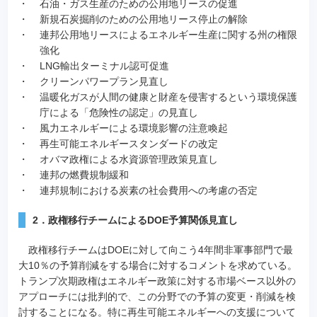
・
石油・ガス生産のための公用地リースの促進
・
新規石炭掘削のための公用地リース停止の解除
・
連邦公用地リースによるエネルギー生産に関する州の権限
強化
・
LNG輸出ターミナル認可促進
・
クリーンパワープラン見直し
・
温暖化ガスが人間の健康と財産を侵害するという環境保護
庁による「危険性の認定」の見直し
・
風力エネルギーによる環境影響の注意喚起
・
再生可能エネルギースタンダードの改定
・
オバマ政権による水資源管理政策見直し
・
連邦の燃費規制緩和
・
連邦規制における炭素の社会費用への考慮の否定
2．政権移行チームによるDOE予算関係見直し
政権移行チームはDOEに対して向こう4年間非軍事部門で最
大10％の予算削減をする場合に対するコメントを求めている。
トランプ次期政権はエネルギー政策に対する市場ベース以外の
アプローチには批判的で、この分野での予算の変更・削減を検
討することになる。特に再生可能エネルギーへの支援について