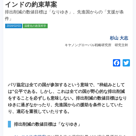
インドの約束草案
排出削減の数値目標は「なりゆき」、先進国からの「支援が条
件」
2016/02/03
温暖化の政策科学
杉山 大志
キヤノングローバル戦略研究所 研究主幹
F
T
a
w
c
i
e
t
パリ協定は全ての国が参加するという意味で、”枠組みとして
は”公平である。しかし、これは全ての国が野心的な排出削減
b
t
をすることを必ずしも意味しない。
排出削減の数値目標はなり
o
e
ゆきに過ぎなかったり、先進国からの援助を条件としていた
o
r
り、適応を重視していたりする。
k
排出削減の数値目標は「なりゆき」