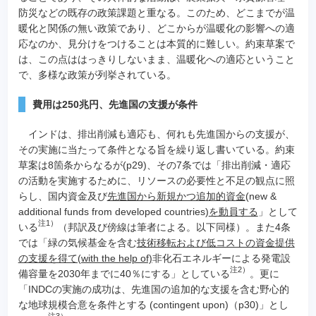
防災などの既存の政策課題と重なる。このため、どこまでが温
暖化と関係の無い政策であり、どこからが温暖化の影響への適
応なのか、見分けをつけることは本質的に難しい。約束草案で
は、この点ははっきりしないまま、温暖化への適応ということ
で、多様な政策が列挙されている。
費用は250兆円、先進国の支援が条件
インドは、排出削減も適応も、何れも先進国からの支援が、
その実施に当たって条件となる旨を繰り返し書いている。約束
草案は8箇条からなるが(p29)、その7条では「排出削減・適応
の活動を実施するために、リソースの必要性と不足の観点に照
らし、国内資金及び
先進国から新規かつ追加的資金
(new &
additional funds from developed countries)
を動員する
」として
注1）
いる
（邦訳及び傍線は筆者による。以下同様）。また4条
では「緑の気候基金を含む
技術移転および低コストの資金提供
の支援を得て(with the help of)
非化石エネルギーによる発電設
注2）
備容量を2030年までに40％にする」としている
。更に
「INDCの実施の成功は、先進国の追加的な支援を含む野心的
な地球規模合意を条件とする (contingent upon)（p30)」とし
注3）