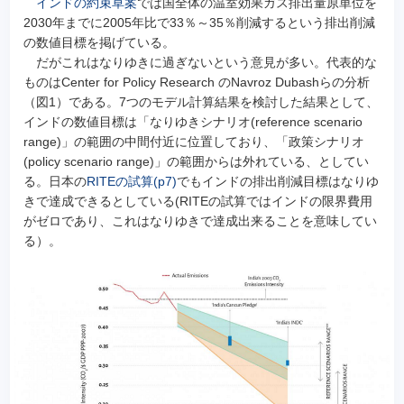
インドの約束草案
では国全体の温室効果ガス排出量原単位を
2030年までに2005年比で33％～35％削減するという排出削減
の数値目標を掲げている。
だがこれはなりゆきに過ぎないという意見が多い。代表的な
ものはCenter for Policy Research のNavroz Dubashらの分析
（図1）である。7つのモデル計算結果を検討した結果として、
インドの数値目標は「なりゆきシナリオ(reference scenario
range)」の範囲の中間付近に位置しており、「政策シナリオ
(policy scenario range)」の範囲からは外れている、としてい
る。日本の
RITEの試算(p7)
でもインドの排出削減目標はなりゆ
きで達成できるとしている(RITEの試算ではインドの限界費用
がゼロであり、これはなりゆきで達成出来ることを意味してい
る）。