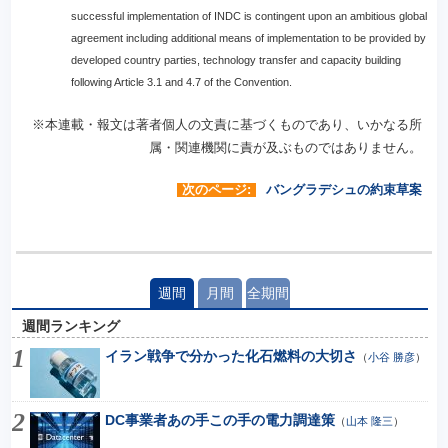
successful implementation of INDC is contingent upon an ambitious global
agreement including additional means of implementation to be provided by
developed country parties, technology transfer and capacity building
following Article 3.1 and 4.7 of the Convention.
※本連載・報文は著者個人の文責に基づくものであり、いかなる所
属・関連機関に責が及ぶものではありません。
次のページ:
バングラデシュの約束草案
週間
月間
全期間
週間ランキング
イラン戦争で分かった化石燃料の大切さ
（
小谷 勝彦
）
DC事業者あの手この手の電力調達策
（
山本 隆三
）