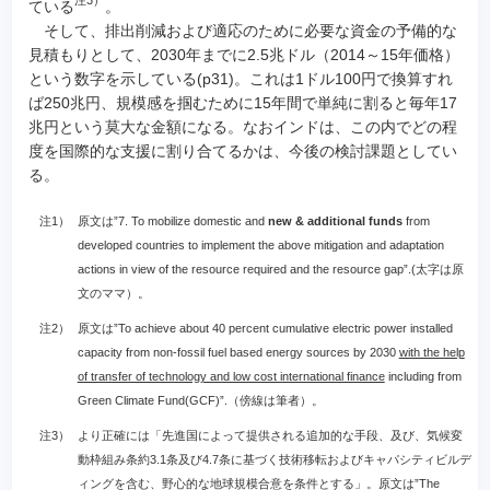
ている
。
そして、排出削減および適応のために必要な資金の予備的な
見積もりとして、2030年までに2.5兆ドル（2014～15年価格）
という数字を示している(p31)。これは1ドル100円で換算すれ
ば250兆円、規模感を掴むために15年間で単純に割ると毎年17
兆円という莫大な金額になる。なおインドは、この内でどの程
度を国際的な支援に割り合てるかは、今後の検討課題としてい
る。
注1）
原文は”7. To mobilize domestic and
new & additional funds
from
developed countries to implement the above mitigation and adaptation
actions in view of the resource required and the resource gap”.(太字は原
文のママ）。
注2）
原文は”To achieve about 40 percent cumulative electric power installed
capacity from non-fossil fuel based energy sources by 2030
with the help
of transfer of technology and low cost international finance
including from
Green Climate Fund(GCF)”.（傍線は筆者）。
注3）
より正確には「先進国によって提供される追加的な手段、及び、気候変
動枠組み条約3.1条及び4.7条に基づく技術移転およびキャパシティビルデ
ィングを含む、野心的な地球規模合意を条件とする」。原文は”The