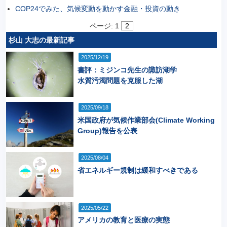
COP24でみた、気候変動を動かす金融・投資の動き
ページ:
1
2
杉山 大志の最新記事
2025/12/19
書評：ミジンコ先生の諏訪湖学
水質汚濁問題を克服した湖
2025/09/18
米国政府が気候作業部会(Climate Working
Group)報告を公表
2025/08/04
省エネルギー規制は緩和すべきである
2025/05/22
アメリカの教育と医療の実態