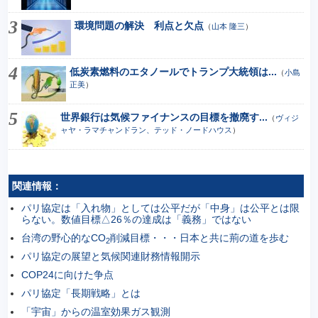
環境問題の解決 利点と欠点
（
山本 隆三
）
低炭素燃料のエタノールでトランプ大統領は...
（
小島
正美
）
世界銀行は気候ファイナンスの目標を撤廃す...
（
ヴィジ
ャヤ・ラマチャンドラン、テッド・ノードハウス
）
関連情報：
パリ協定は「入れ物」としては公平だが「中身」は公平とは限
らない。数値目標△26％の達成は「義務」ではない
台湾の野心的なCO
削減目標・・・日本と共に荊の道を歩む
2
パリ協定の展望と気候関連財務情報開示
COP24に向けた争点
パリ協定「長期戦略」とは
「宇宙」からの温室効果ガス観測