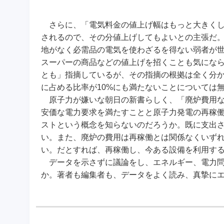
さらに、「電気料金の値上げ幅はもっと大きくし
されるので、その分値上げしてもよいとの主張だ
地がなく必需品の電気を使わざるを得ない弱者が
スーパーの商品などの値上げを招くことも気にな
とも」指摘しているが、その指摘の根拠は全く分
に占める比率が10%にも満たないことについては
原子力が嫌いな朝日の新書らしく、「廃炉費用な
安価な電力要求を満たすことと原子力発電の再稼
ストという概念を知らないのだろうか。既に支出
い。また、廃炉の費用は再稼働とは関係なくいず
い。だとすれば、再稼働し、今ある設備を利用す
データを示さずに議論をし、エネルギー、電力問
か。著者も編集者も、データをよく読み、真摯に