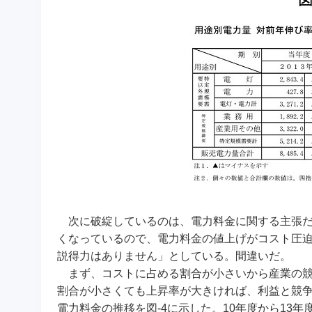
次に破綻しているのは、電力料金に関する主張だ
くなっているので、電力料金の値上げがコスト圧
説得力はありません」としている。間違いだ。
まず、コストに占める割合が小さいから産業の競
割合が小さくても上昇率が大きければ、利益と競
電力料金の推移を図-4に示した。10年度から13