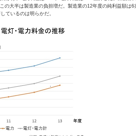
この大半は製造業の負担増だ。製造業の12年度の純利益額は6兆6
害しているのは明らかだ。