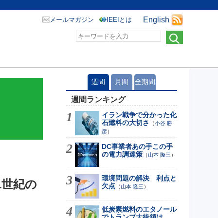
English
メールマガジン
IEEIとは
週間
月間
全期間
週間ランキング
イラン戦争で分かった化
石燃料の大切さ
（
小谷 勝
彦
）
DC事業者あの手この手
の電力調達策
（
山本 隆三
）
環境問題の解決 利点と
1世紀の
欠点
（
山本 隆三
）
低炭素燃料のエタノール
でトランプ大統領は...