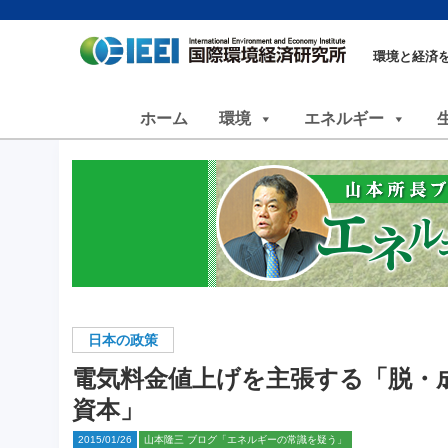
環境と経済
ホーム
環境
エネルギー
日本の政策
電気料金値上げを主張する「脱・
資本」
2015/01/26
山本隆三 ブログ「エネルギーの常識を疑う」