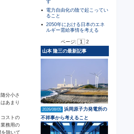
ず
電力自由化の陰で起こってい
ること
2050年における日本のエネ
ルギー需給事情を考える
ページ:
1
2
山本 隆三の最新記事
は随分小さ
にはあまり
浜岡原子力発電所の
2026/08/05
。コストの
不祥事から考えること
・業務用の
門を除いて