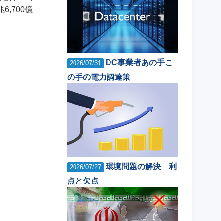
,700億
DC事業者あの手こ
2026/07/31
の手の電力調達策
環境問題の解決 利
2026/07/27
点と欠点