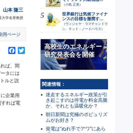
（
小島 正美
）
山本 隆三
世界銀行は気候ファイナ
葉大学名誉教授
ンスの目標を撤廃す...
（
ヴィジャヤ・ラマチャンドラ
ン、テッド・ノードハウス
）
刷用ページ
高校生のエネルギー
F
T
研究発表会を開催
a
w
c
i
れれば、間
e
t
データには
b
t
イトルと説
関連情報：
o
e
o
r
迷走するエネルギー政策が引
うに企業用
き起こすのは停電か料金高騰
k
制すれば電
か、それとも温暖化か？
朝日新聞は究極のポピュリズ
ムがお好き？
発電は“ぬれ手でアワ”にあら