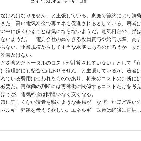
なければなりません」と主張している。家庭で節約により消
。また、高い電気料金で再エネも促進されるとしている。著者
世の中に多くいることは気にならないようだ。電気料金の上昇
らないようだ。「電力会社の高すぎる役員賞与や給与水準、高
からない。企業規模からして不当な水準にあるのだろうか。ま
無論言及はない。
どを含めたトータルのコストが計算されていない」として「
働は論理的にも整合性はありません」と主張しているが、著者
されている費用は使われたものであり、将来のコストの判断に
れ必要だ。再稼働の判断には再稼働に関係するコストだけを考
るほうが、電気料金は間違いなく安くなる。
題に詳しくない読者を騙すような書籍が、なぜこれほど多い
エネルギー問題を考えて欲しい。エネルギー政策は経済に直結