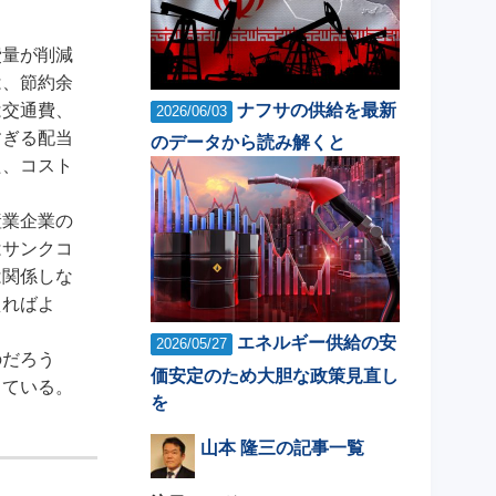
費量が削減
は、節約余
ナフサの供給を最新
は交通費、
2026/06/03
すぎる配当
のデータから読み解くと
た、コスト
産業企業の
はサンクコ
は関係しな
えればよ
エネルギー供給の安
2026/05/27
のだろう
価安定のため大胆な政策見直し
している。
を
山本 隆三の記事一覧