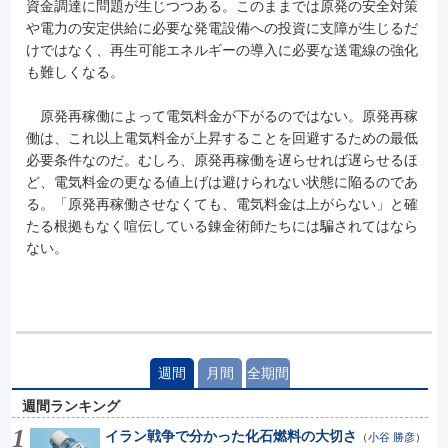
資金調達に問題が生じつつある。このままでは原発の安全対策
や電力の安定供給に必要な発電設備への投資に支障が生じるだ
けではなく、再生可能エネルギーの導入に必要な送電線の強化
も難しくなる。
原発再稼働によって電気料金が下がるのではない。原発再稼
働は、これ以上電気料金が上昇することを回避するための最低
必要条件なのだ。むしろ、原発再稼働を遅らせれば遅らせるほ
ど、電気料金の更なる値上げは避けられない状態に陥るのであ
る。「原発再稼働させなくても、電気料金は上がらない」と確
たる根拠もなく喧伝している錬金術師たちには騙されてはなら
ない。
週間
月間
全期間
週間ランキング
イラン戦争で分かった化石燃料の大切さ
（
小谷 勝彦
）