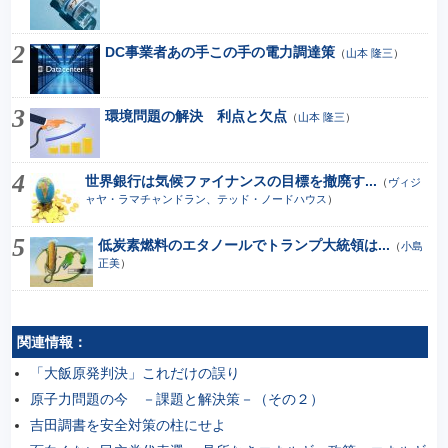
DC事業者あの手この手の電力調達策
（
山本 隆三
）
環境問題の解決 利点と欠点
（
山本 隆三
）
世界銀行は気候ファイナンスの目標を撤廃す...
（
ヴィジ
ャヤ・ラマチャンドラン、テッド・ノードハウス
）
低炭素燃料のエタノールでトランプ大統領は...
（
小島
正美
）
関連情報：
「大飯原発判決」これだけの誤り
原子力問題の今 －課題と解決策－（その２）
吉田調書を安全対策の柱にせよ