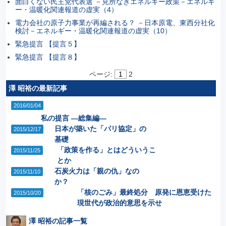
面白くない民主党代表選 －見所なきエネルギー政策－エネルギ
ー・温暖化関連報道の虚実（4）
電力会社の原子力事業が再編される？ －日本原電、東西分社化
検討－エネルギー・温暖化関連報道の虚実（10）
緊急提言 【提言５】
緊急提言 【提言８】
ページ:
1
2
澤 昭裕の最新記事
2016/01/04
私の提言 ―総集編―
日本が築いた「パリ協定」の
2015/12/17
基礎
「政策を作る」とはどういうこ
2015/11/25
とか
石炭火力は「親の仇」なの
2015/11/10
か？
「核のごみ」最終処分 原発に恩恵受けた
2015/10/20
現世代が政治的意思を示せ
澤 昭裕の記事一覧