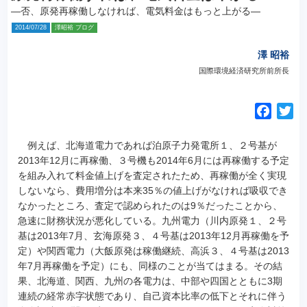
—否、原発再稼働しなければ、電気料金はもっと上がる—
2014/07/28
澤昭裕 ブログ
澤 昭裕
国際環境経済研究所前所長
F
T
a
w
c
i
例えば、北海道電力であれば泊原子力発電所１、２号基が
e
t
2013年12月に再稼働、３号機も2014年6月には再稼働する予定
を組み入れて料金値上げを査定されたため、再稼働が全く実現
b
t
しないなら、費用増分は本来35％の値上げがなければ吸収でき
o
e
なかったところ、査定で認められたのは9％だったことから、
o
r
急速に財務状況が悪化している。九州電力（川内原発１、２号
k
基は2013年7月、玄海原発３、４号基は2013年12月再稼働を予
定）や関西電力（大飯原発は稼働継続、高浜３、４号基は2013
年7月再稼働を予定）にも、同様のことが当てはまる。その結
果、北海道、関西、九州の各電力は、中部や四国とともに3期
連続の経常赤字状態であり、自己資本比率の低下とそれに伴う