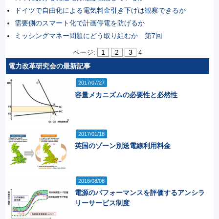
ドイツで自由化による電気料金引き下げは観察できるか
需要側のスマート化で計画停電を防げるか
ミッシングマネー問題にどう取り組むか 第7回
ページ:
1
2
3
4
電力改革研究会の最新記事
2017/07/27
容量メカニズムの必要性と必然性
2017/01/18
英国のゾーン別送電線利用料金
2016/08/08
電源のパフォーマンスを評価するアンシラ
リーサービス制度