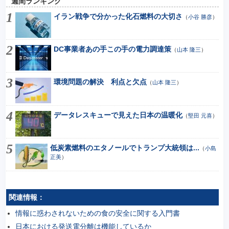
週間ランキング
イラン戦争で分かった化石燃料の大切さ
（
小谷 勝彦
）
DC事業者あの手この手の電力調達策
（
山本 隆三
）
環境問題の解決 利点と欠点
（
山本 隆三
）
データレスキューで見えた日本の温暖化
（
堅田 元喜
）
低炭素燃料のエタノールでトランプ大統領は...
（
小島
正美
）
関連情報：
情報に惑わされないための食の安全に関する入門書
日本における発送電分離は機能しているか