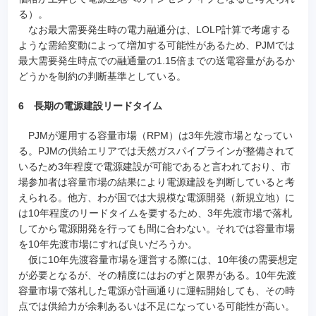
る）。
なお最大需要発生時の電力融通分は、LOLP計算で考慮する
ような需給変動によって増加する可能性があるため、PJMでは
最大需要発生時点での融通量の1.15倍までの送電容量があるか
どうかを制約の判断基準としている。
6 長期の電源建設リードタイム
PJMが運用する容量市場（RPM）は3年先渡市場となってい
る。PJMの供給エリアでは天然ガスパイプラインが整備されて
いるため3年程度で電源建設が可能であると言われており、市
場参加者は容量市場の結果により電源建設を判断していると考
えられる。他方、わが国では大規模な電源開発（新規立地）に
は10年程度のリードタイムを要するため、3年先渡市場で落札
してから電源開発を行っても間に合わない。それでは容量市場
を10年先渡市場にすれば良いだろうか。
仮に10年先渡容量市場を運営する際には、10年後の需要想定
が必要となるが、その精度にはおのずと限界がある。10年先渡
容量市場で落札した電源が計画通りに運転開始しても、その時
点では供給力が余剰あるいは不足になっている可能性が高い。