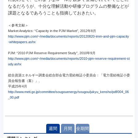
なるだろうが、十分な理解活動や研修プログラムの整備などが
課題となるであろうことも指摘しておきたい。
＜参考文献＞
Market Analytics: “Capacity in the PJM Market”, 2012年8月
http://www.pjm.com/~/media/documents/reports/20120820-imm-and-pjm-capacity
-whitepapers.ashx
PJM: “2010 PJM Reserve Requirement Study”, 2010年9月
http://www.pjm.com/~/media/documents/reports/2010-pjm-reserve-requirement-st
udy.ashx
総合資源エネルギー調査会総合部会電力需給検証小委員会：「電力需給検証小委
員会報告書（案）」、
平成25年4月
http://www.meti.go.jp/committee/sougouenergy/sougou/jukyu_kensho/pdf/004_06
_00.pdf
週間
月間
全期間