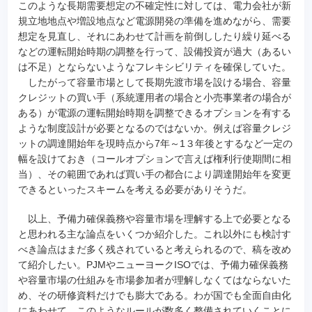
このような長期需要想定の不確定性に対しては、電力会社が新
規立地地点や増設地点など電源開発の準備を進めながら、需要
想定を見直し、それにあわせて計画を前倒ししたり繰り延べる
などの運転開始時期の調整を行って、設備投資が過大（あるい
は不足）とならないようなフレキシビリティを確保していた。
したがって容量市場として長期先渡市場を設ける場合、容量
クレジットの買い手（系統運用者の場合と小売事業者の場合が
ある）が電源の運転開始時期を調整できるオプションを有する
ような制度設計が必要となるのではないか。例えば容量クレジ
ットの調達開始年を現時点から7年～1３年後とするなど一定の
幅を設けておき（コールオプションで言えば権利行使期間に相
当）、その範囲であれば買い手の都合により調達開始年を変更
できるといったスキームを考える必要がありそうだ。
以上、予備力確保義務や容量市場を理解する上で必要となる
と思われる主な論点をいくつか紹介した。これ以外にも検討す
べき論点はまだ多く残されていると考えられるので、稿を改め
て紹介したい。PJMやニューヨークISOでは、予備力確保義務
や容量市場の仕組みを市場参加者が理解しなくてはならないた
め、その研修資料だけでも膨大である。わが国でも全面自由化
にあわせて、このようなルールが数多く整備されていくことに