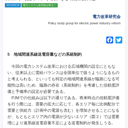
2013/05/16
電力システム改革論を斬る！
電力改革研究会
Policy study group for electric power industry reform
F
T
a
w
c
i
5 地域間連系線送電容量などの系統制約
e
t
今回の電力システム改革における広域機関の設立にともな
b
t
い、従来以上に需給バランスは全国単位で扱うようになるもの
o
e
と考えられる。といっても特定の地域間連系線が隘路になる可
o
r
能性は高いため、隘路の存在（系統制約）を考慮した信頼度評
k
価と予備率の設定が必要である。
PJMでの仕組みは以下の通りである。将来時点の信頼度評価
を行う際には、需要の拡大に応じて、各エリア毎に比例配分で
需要と供給力（計画中の電源も含む）を増加させることになる
が、もともとエリア内の電源が少ないエリア（図２）では需要
増により連系線送電容量不足による送電制約が発生しうる。