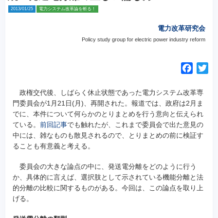
2013/01/25
電力システム改革論を斬る！
電力改革研究会
Policy study group for electric power industry reform
F
T
a
w
c
i
政権交代後、しばらく休止状態であった電力システム改革専
e
t
門委員会が1月21日(月)、再開された。報道では、政府は2月ま
でに、本件について何らかのとりまとめを行う意向と伝えられ
b
t
ている。
前回記事
でも触れたが、これまで委員会で出た意見の
o
e
中には、雑なものも散見されるので、とりまとめの前に検証す
o
r
ることも有意義と考える。
k
委員会の大きな論点の中に、発送電分離をどのように行う
か、具体的に言えば、選択肢として示されている機能分離と法
的分離の比較に関するものがある。今回は、この論点を取り上
げる。