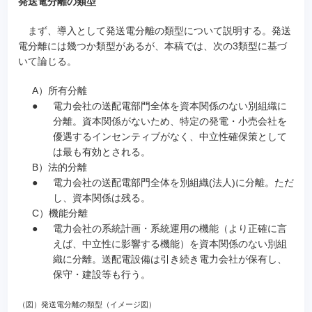
発送電分離の類型
まず、導入として発送電分離の類型について説明する。発送
電分離には幾つか類型があるが、本稿では、次の3類型に基づ
いて論じる。
A）
所有分離
●
電力会社の送配電部門全体を資本関係のない別組織に
分離。資本関係がないため、特定の発電・小売会社を
優遇するインセンティブがなく、中立性確保策として
は最も有効とされる。
B）
法的分離
●
電力会社の送配電部門全体を別組織(法人)に分離。ただ
し、資本関係は残る。
C）
機能分離
●
電力会社の系統計画・系統運用の機能（より正確に言
えば、中立性に影響する機能）を資本関係のない別組
織に分離。送配電設備は引き続き電力会社が保有し、
保守・建設等も行う。
（図）発送電分離の類型（イメージ図）