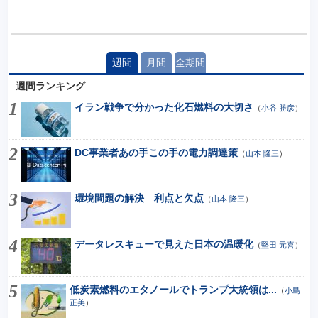
週間
月間
全期間
週間ランキング
イラン戦争で分かった化石燃料の大切さ
（
小谷 勝彦
）
DC事業者あの手この手の電力調達策
（
山本 隆三
）
環境問題の解決 利点と欠点
（
山本 隆三
）
データレスキューで見えた日本の温暖化
（
堅田 元喜
）
低炭素燃料のエタノールでトランプ大統領は...
（
小島
正美
）