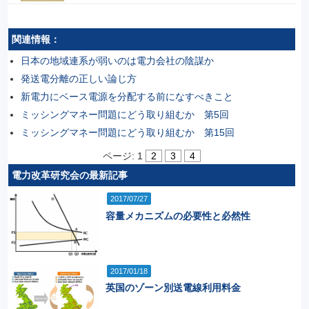
関連情報：
日本の地域連系が弱いのは電力会社の陰謀か
発送電分離の正しい論じ方
新電力にベース電源を分配する前になすべきこと
ミッシングマネー問題にどう取り組むか 第5回
ミッシングマネー問題にどう取り組むか 第15回
ページ:
1
2
3
4
電力改革研究会の最新記事
2017/07/27
容量メカニズムの必要性と必然性
2017/01/18
英国のゾーン別送電線利用料金